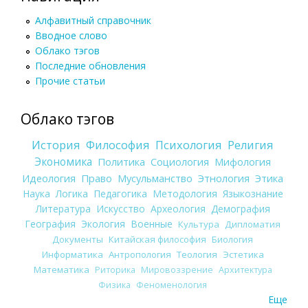
Алфавитный справочник
Вводное слово
Облако тэгов
Последние обновления
Прочие статьи
Облако тэгов
История
Философия
Психология
Религия
Экономика
Политика
Социология
Мифология
Идеология
Право
Мусульманство
Этнология
Этика
Наука
Логика
Педагогика
Методология
Языкознание
Литература
Искусство
Археология
Демография
География
Экология
Военные
Культура
Дипломатия
Документы
Китайская философия
Биология
Информатика
Антропология
Теология
Эстетика
Математика
Риторика
Мировоззрение
Архитектура
Физика
Феноменология
Еще