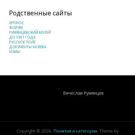
Родственные сайты
ХРОНОС
ФОРУМ
РУМЯНЦЕВСКИЙ МУЗЕЙ
ДО 1917 ГОДА
РУССКОЕ ПОЛЕ
ДОКУМЕНТЫ XX ВЕКА
ИЗМЫ
Понятия И Категории - Исторический Проект ХРОНОС
WEB-редактор
Вячеслав Румянцев
Copyright © 2026,
Понятия и категории
. Theme by