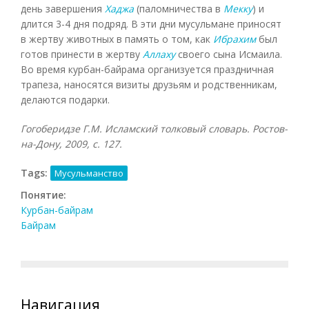
день завершения
Хаджа
(паломничества в
Мекку
) и
длится 3-4 дня подряд. В эти дни мусульмане приносят
в жертву животных в память о том, как
Ибрахим
был
готов принести в жертву
Аллаху
своего сына Исмаила.
Во время курбан-байрама организуется праздничная
трапеза, наносятся визиты друзьям и родственникам,
делаются подарки.
Гогоберидзе Г.М. Исламский толковый словарь. Ростов-
на-Дону, 2009, с. 127.
Tags:
Мусульманство
Понятие:
Курбан-байрам
Байрам
Навигация