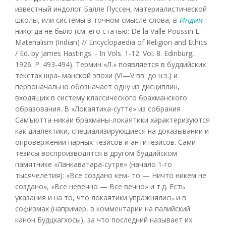
известный индолог Балле Пуссен, материалистической
школы, или системы в точном смысле слова, в
Индии
никогда не было (см. его статью: De la Valle Poussin L.
Materialism (Indian) // Encyclopaedia of Religion and Ethics
/ Ed. by James Hastings. - In Vols. 1-12. Vol. 8. Edinburg,
1926. P. 493-494). Термин «Л.» появляется в буддийских
текстах шра- манской эпохи (VI—V вв. до н.э.) и
первоначально обозначает одну из дисциплин,
входящих в систему классического брахманского
образования. В «Локаятика-сутте» из собрания
Самъютта-никаи брахманы-локаятики характеризуются
как диалектики, специализирующиеся на доказывании и
опровержении парных тезисов и антитезисов. Сами
тезисы воспроизводятся в другом буддийском
памятнике «Ланкаватара-сутре» (начало 1-го
тысячелетия): «Все создано кем- то — Ничто никем не
создано», «Все невечно — Все вечно» и т.д. Есть
указания и на то, что локаятики упражнялись и в
софизмах (например, в комментарии на палийский
канон Будцхагхосы), за что последний называет их