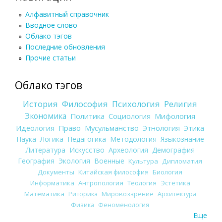
Алфавитный справочник
Вводное слово
Облако тэгов
Последние обновления
Прочие статьи
Облако тэгов
История
Философия
Психология
Религия
Экономика
Политика
Социология
Мифология
Идеология
Право
Мусульманство
Этнология
Этика
Наука
Логика
Педагогика
Методология
Языкознание
Литература
Искусство
Археология
Демография
География
Экология
Военные
Культура
Дипломатия
Документы
Китайская философия
Биология
Информатика
Антропология
Теология
Эстетика
Математика
Риторика
Мировоззрение
Архитектура
Физика
Феноменология
Еще