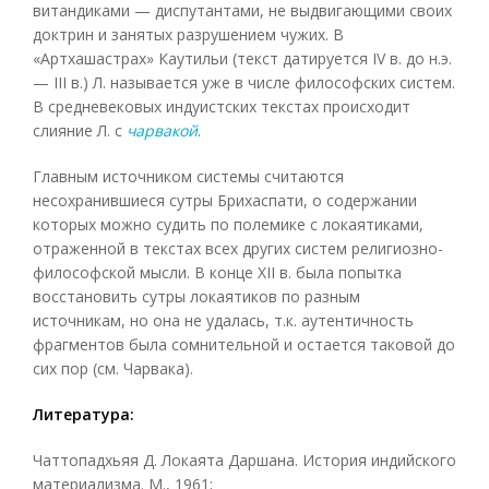
витандиками — диспутантами, не выдвигающими своих
доктрин и занятых разрушением чужих. В
«Артхашастрах» Каутильи (текст датируется IV в. до н.э.
— III в.) Л. называется уже в числе философских систем.
В средневековых индуистских текстах происходит
слияние Л. с
чарвакой
.
Главным источником системы считаются
несохранившиеся сутры Брихаспати, о содержании
которых можно судить по полемике с локаятиками,
отраженной в текстах всех других систем религиозно-
философской мысли. В конце XII в. была попытка
восстановить сутры локаятиков по разным
источникам, но она не удалась, т.к. аутентичность
фрагментов была сомнительной и остается таковой до
сих пор (см. Чарвака).
Литература:
Чаттопадхьяя Д. Локаята Даршана. История индийского
материализма. М., 1961;