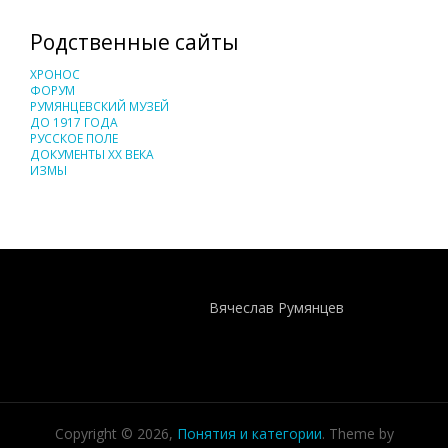
Родственные сайты
ХРОНОС
ФОРУМ
РУМЯНЦЕВСКИЙ МУЗЕЙ
ДО 1917 ГОДА
РУССКОЕ ПОЛЕ
ДОКУМЕНТЫ XX ВЕКА
ИЗМЫ
Понятия И Категории - Исторический Проект ХРОНОС
WEB-редактор
Вячеслав Румянцев
Copyright © 2026,
Понятия и категории
. Theme by