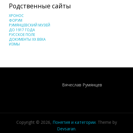
Родственные сайты
ХРОНОС
ФОРУМ
РУМЯНЦЕВСКИЙ МУЗЕЙ
ДО 1917 ГОДА
РУССКОЕ ПОЛЕ
ДОКУМЕНТЫ XX ВЕКА
ИЗМЫ
Понятия И Категории - Исторический Проект ХРОНОС
WEB-редактор
Вячеслав Румянцев
Copyright © 2026,
Понятия и категории
. Theme by
Devsaran
.