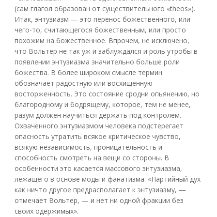
(сам глагол образован от существительного «theos»).
Итак, энтузиазм — это перенос божественного, или
чего-то, считающегося божественным, или просто
похожим на божественное. Впрочем, не исключено,
что Вольтер не так уж и заблуждался и роль утробы в
появлении энтузиазма значительно больше роли
божества. В более широком смысле термин
обозначает радостную или восхищенную
восторженность. Это состояние сродни опьянению, но
благородному и бодрящему, которое, тем не менее,
разум должен научиться держать под контролем.
Охваченного энтузиазмом человека подстерегает
опасность утратить всякое критическое чувство,
всякую независимость, проницательность и
способность смотреть на вещи со стороны. В
особенности это касается массового энтузиазма,
лежащего в основе моды и фанатизма. «Партийный дух
как ничто другое предрасполагает к энтузиазму, —
отмечает Вольтер, — и нет ни одной фракции без
своих одержимых».