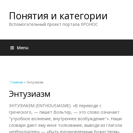
Понятия и категории
Вспомогательный проект портала ХРОНОС
Menu
Вы здесь
Главная
» Энтузиазм
Энтузиазм
ЭНТУЗИАЗМ (ENTHOUSIASME). «В переводе с
греческого, — пишет Вольтер, — это слово означает
"утробное волнение, внутреннее возбуждение"». Наши
словари дают ему иное толкование, выводя из глагола
«enthousiazein» — «быть вдохновленным божеством»