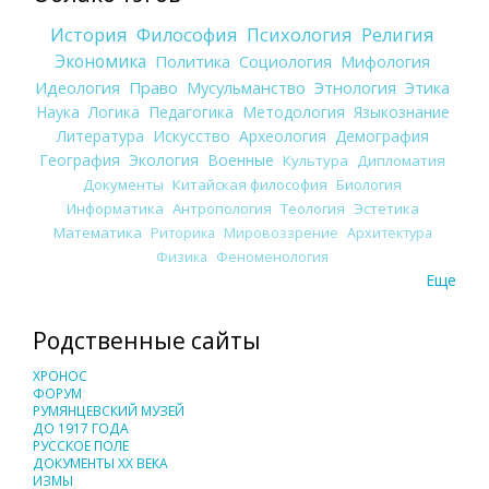
История
Философия
Психология
Религия
Экономика
Политика
Социология
Мифология
Идеология
Право
Мусульманство
Этнология
Этика
Наука
Логика
Педагогика
Методология
Языкознание
Литература
Искусство
Археология
Демография
География
Экология
Военные
Культура
Дипломатия
Документы
Китайская философия
Биология
Информатика
Антропология
Теология
Эстетика
Математика
Риторика
Мировоззрение
Архитектура
Физика
Феноменология
Еще
Родственные сайты
ХРОНОС
ФОРУМ
РУМЯНЦЕВСКИЙ МУЗЕЙ
ДО 1917 ГОДА
РУССКОЕ ПОЛЕ
ДОКУМЕНТЫ XX ВЕКА
ИЗМЫ