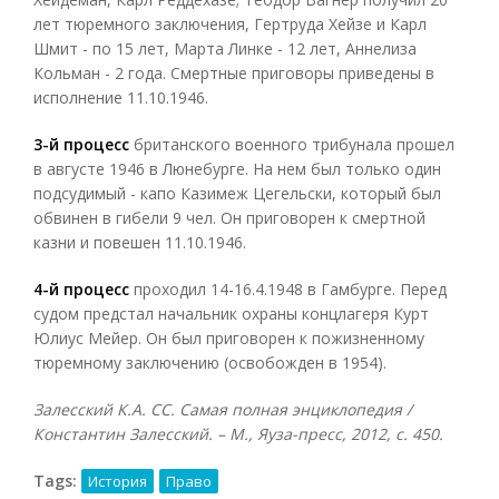
лет тюремного заключения, Гертруда Хейзе и Карл
Шмит - по 15 лет, Марта Линке - 12 лет, Аннелиза
Кольман - 2 года. Смертные приговоры приведены в
исполнение 11.10.1946.
3-й процесс
британского военного трибунала прошел
в августе 1946 в Люнебурге. На нем был только один
подсудимый - капо Казимеж Цегельски, который был
обвинен в гибели 9 чел. Он приговорен к смертной
казни и повешен 11.10.1946.
4-й процесс
проходил 14-16.4.1948 в Гамбурге. Перед
судом предстал начальник охраны концлагеря Курт
Юлиус Мейер. Он был приговорен к пожизненному
тюремному заключению (освобожден в 1954).
Залесский К.А. СС. Самая полная энциклопедия /
Константин Залесский. – М., Яуза-пресс, 2012, с. 450.
Tags:
История
Право