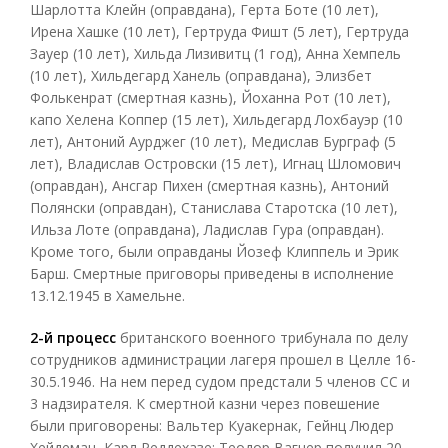
Шарлотта Клейн (оправдана), Герта Боте (10 лет),
Ирена Хашке (10 лет), Гертруда Фишт (5 лет), Гертруда
Зауер (10 лет), Хильда Лизивитц (1 год), Анна Хемпель
(10 лет), Хильдегард Ханель (оправдана), Элизбет
Фолькенрат (смертная казнь), Йоханна Рот (10 лет),
капо Хелена Коппер (15 лет), Хильдегард Лохбауэр (10
лет), Антоний Аурджег (10 лет), Медислав Бурграф (5
лет), Владислав Островски (15 лет), Игнац Шломович
(оправдан), Ансгар Пихен (смертная казнь), Антоний
Полянски (оправдан), Станислава Старотска (10 лет),
Ильза Лоте (оправдана), Ладислав Гура (оправдан).
Кроме того, были оправданы Йозеф Клиппель и Эрик
Барш. Смертные приговоры приведены в исполнение
13.12.1945 в Хамельне.
2-й процесс
британского военного трибунала по делу
сотрудников администрации лагеря прошел в Целле 16-
30.5.1946. На нем перед судом предстали 5 членов СС и
3 надзирателя. К смертной казни через повешение
были приговорены: Вальтер Куакернак, Гейнц Людер
Хейдеман, Карл Реддехазе; Теодор Вагнер получил 20