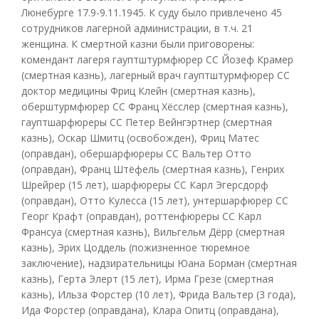
Люнебурге 17.9-9.11.1945. К суду было привлечено 45
сотрудников лагерной администрации, в т.ч. 21
женщина. К смертной казни были приговорены:
комендант лагеря гауптштурмфюрер СС Йозеф Крамер
(смертная казнь), лагерный врач гауптштурмфюрер СС
доктор медицины Фриц Клейн (смертная казнь),
оберштурмфюрер СС Франц Хёсслер (смертная казнь),
гауптшарфюреры СС Петер Вейнгэртнер (смертная
казнь), Оскар Шмитц (освобожден), Фриц Матес
(оправдан), обершарфюреры СС Вальтер Отто
(оправдан), Франц Штёфель (смертная казнь), Генрих
Шрейрер (15 лет), шарфюреры СС Карл Эгерсдорф
(оправдан), Отто Кулесса (15 лет), унтершарфюрер СС
Георг Крафт (оправдан), роттенфюреры СС Карл
Франсуа (смертная казнь), Вильгельм Дёрр (смертная
казнь), Эрих Цоддель (пожизненное тюремное
заключение), надзирательницы Юана Борман (смертная
казнь), Герта Элерт (15 лет), Ирма Грезе (смертная
казнь), Ильза Форстер (10 лет), Фрида Вальтер (3 года),
Ида Форстер (оправдана), Клара Опитц (оправдана),