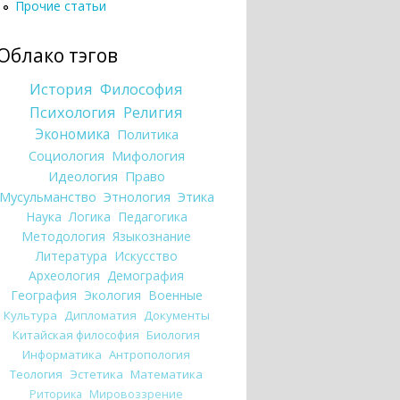
Прочие статьи
Облако тэгов
История
Философия
Психология
Религия
Экономика
Политика
Социология
Мифология
Идеология
Право
Мусульманство
Этнология
Этика
Наука
Логика
Педагогика
Методология
Языкознание
Литература
Искусство
Археология
Демография
География
Экология
Военные
Культура
Дипломатия
Документы
Китайская философия
Биология
Информатика
Антропология
Теология
Эстетика
Математика
Риторика
Мировоззрение