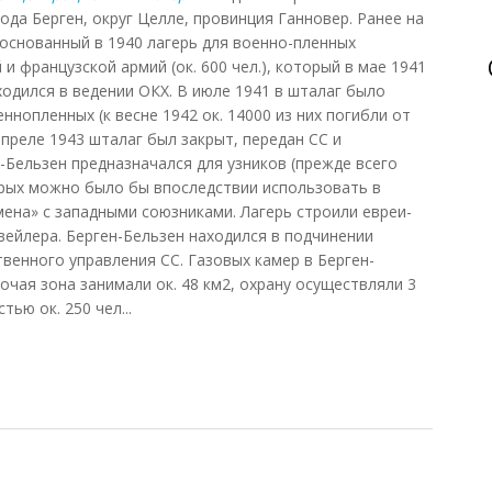
да Берген, округ Целле, провинция Ганновер. Ранее на
основанный в 1940 лагерь для военно-пленных
й и французской армий (ок. 600 чел.), который в мае 1941
находился в ведении ОКХ. В июле 1941 в шталаг было
ннопленных (к весне 1942 ок. 14000 из них погибли от
апреле 1943 шталаг был закрыт, передан СС и
-Бельзен предназначался для узников (прежде всего
орых можно было бы впоследствии использовать в
бмена» с западными союзниками. Лагерь строили евреи-
вейлера. Берген-Бельзен находился в подчинении
венного управления СС. Газовых камер в Берген-
бочая зона занимали ок. 48 км2, охрану осуществляли 3
ью ок. 250 чел...