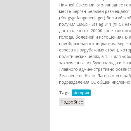
Нижней Саксонии юго-западнее горо
месте Берген-Бельзен размещался 
(Kriegsgefangenenlager) бельгийско
получил шифр - Stalag 311 (XI-C); 
доставлено ок. 20000 советских вое
голода, болезней и истощения). В 
преобразован в концлагерь. Берген
евреев из зарубежных стран), кот
политических целях, в т. ч. для «о
заключенные из Бухенвальда и Нац
Главного административно-хозяйст
Бельзене не было. Лагерь и его ра
подразделения СС общей численност
Tags:
История
Подробнее
о Берген-Бельзен