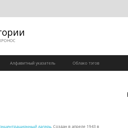
гории
 ХРОНОС
Алфавитный указатель
Облако тэгов
онцентрационный лагерь
. Создан в апреле 1943 в