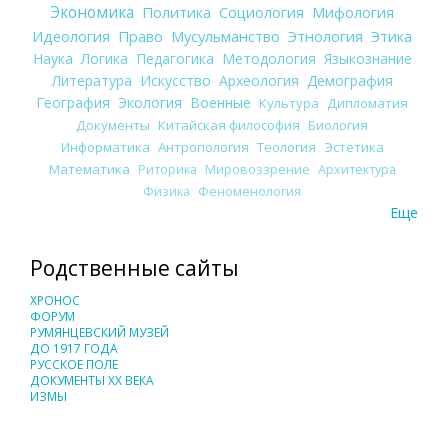
Экономика
Политика
Социология
Мифология
Идеология
Право
Мусульманство
Этнология
Этика
Наука
Логика
Педагогика
Методология
Языкознание
Литература
Искусство
Археология
Демография
География
Экология
Военные
Культура
Дипломатия
Документы
Китайская философия
Биология
Информатика
Антропология
Теология
Эстетика
Математика
Риторика
Мировоззрение
Архитектура
Физика
Феноменология
Еще
Родственные сайты
ХРОНОС
ФОРУМ
РУМЯНЦЕВСКИЙ МУЗЕЙ
ДО 1917 ГОДА
РУССКОЕ ПОЛЕ
ДОКУМЕНТЫ XX ВЕКА
ИЗМЫ