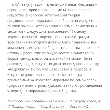
— к XVII веку, упадок— к началу XIX века. Классицизм —
первое в истории Нового времени направление в
искусстве, в котором эстетическая теория
предшествовала художественной практике и диктовала
ей свои законы. Эстетика классицизма нормативна и
сводится к следующим положениям: 1) основу
художественного творчества составляет разум,
требованиям которого должны быть подчинены все
компоненты искусства; 2) цель творчества — познание
истины и раскрытие ее в художественно-наглядной
форме; между красотой и истиной не может быть
расхождения; 3) искусство должно следовать природе,
«подражать» ей; то, что безобразно в природе, в
искусстве должно становиться эстетически
приемлемым; 4) искусство морально по самой своей
природе и всем строем художественного произведения
утверждает моральный идеал общества.
Философский словарь / авт.-сост. С. Я. Подопригора, А.
С. Подопригора. — Изд. 2-е, стер. — Ростов н/Д :