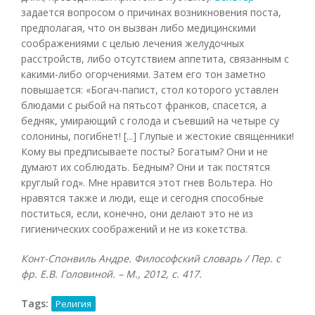
задается вопросом о причинах возникновения поста,
предполагая, что он вызван либо медицинскими
соображениями с целью лечения желудочных
расстройств, либо отсутствием аппетита, связанным с
какими-либо огорчениями. Затем его тон заметно
повышается: «Богач-папист, стол которого уставлен
блюдами с рыбой на пятьсот франков, спасется, а
бедняк, умирающий с голода и съевший на четыре су
солонины, погибнет! [...] Глупые и жестокие священники!
Кому вы предписываете посты? Богатым? Они и не
думают их соблюдать. Бедным? Они и так постятся
круглый год». Мне нравится этот гнев Вольтера. Но
нравятся также и люди, еще и сегодня способные
поститься, если, конечно, они делают это не из
гигиенических соображений и не из кокетства.
Конт-Спонвиль Андре. Философский словарь / Пер. с
фр. Е.В. Головиной. – М., 2012, с. 417.
Tags:
Религия