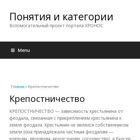
Понятия и категории
Вспомогательный проект портала ХРОНОС
Menu
Вы здесь
Главная
» Крепостничество
Крепостничество
КРЕПОСТНИЧЕСТВО — зависимость крестьянина от
феодала, связанная с прикреплением крестьянина к
земле феодала. Крестьянин не являлся собственником
земли (она принадлежала частным феодалам —
князьям, дворянам, монастырям, государству), а был ее