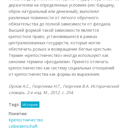
держателем на определенных условиях (нес барщину,
оброк натуральный или денежный), выполнял
различные повинности от легкого оброчного
обязательства до полной зависимости от феодала.
Высшей формой такой зависимости является
крепостное право, установившееся в рамках
централизованных государств, которые могли
обеспечить розыск и возвращение беглых крестьян.
Термин «крепостничество» иногда используют как
синоним термина «феодализм». Принято отличать
крепостничество как систему социальных отношений
от крепостничества как формы их выражения.
Орлов А.С., Георгиева Н.Г., Георгиев В.А. Исторический
словарь. 2-е изд. М., 2012, с. 254.
Tags:
История
Понятие:
Крепостничество
Leibeigenschaft