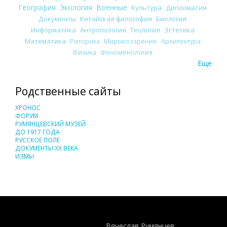
География
Экология
Военные
Культура
Дипломатия
Документы
Китайская философия
Биология
Информатика
Антропология
Теология
Эстетика
Математика
Риторика
Мировоззрение
Архитектура
Физика
Феноменология
Еще
Родственные сайты
ХРОНОС
ФОРУМ
РУМЯНЦЕВСКИЙ МУЗЕЙ
ДО 1917 ГОДА
РУССКОЕ ПОЛЕ
ДОКУМЕНТЫ XX ВЕКА
ИЗМЫ
Понятия И Категории - Исторический Проект ХРОНОС
WEB-редактор
Вячеслав Румянцев