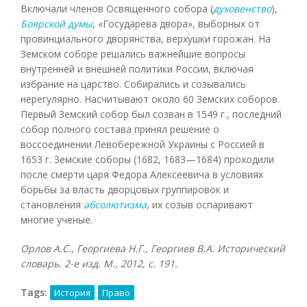
Включали членов Освященного собора (
духовенство
),
Боярской думы
, «Государева двора», выборных от
провинциального дворянства, верхушки горожан. На
Земском соборе решались важнейшие вопросы
внутренней и внешней политики России, включая
избрание на царство. Собирались и созывались
нерегулярно. Насчитывают около 60 Земских соборов.
Первый Земский собор был созван в 1549 г., последний
собор полного состава принял решение о
воссоединении Левобережной Украины с Россией в
1653 г. Земские соборы (1682, 1683—1684) проходили
после смерти царя Федора Алексеевича в условиях
борьбы за власть дворцовых группировок и
становления
абсолютизма
, их созыв оспаривают
многие ученые.
Орлов А.С., Георгиева Н.Г., Георгиев В.А. Исторический
словарь. 2-е изд. М., 2012, с. 191.
Tags:
История
Право