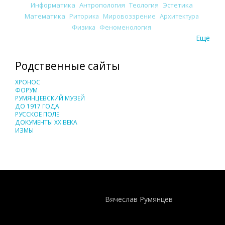
Информатика
Антропология
Теология
Эстетика
Математика
Риторика
Мировоззрение
Архитектура
Физика
Феноменология
Еще
Родственные сайты
ХРОНОС
ФОРУМ
РУМЯНЦЕВСКИЙ МУЗЕЙ
ДО 1917 ГОДА
РУССКОЕ ПОЛЕ
ДОКУМЕНТЫ XX ВЕКА
ИЗМЫ
Понятия И Категории - Исторический Проект ХРОНОС
WEB-редактор
Вячеслав Румянцев