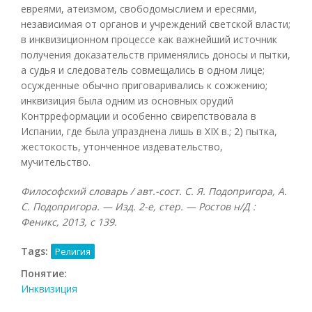
евреями, атеизмом, свободомыслием и ересями,
независимая от органов и учреждений светской власти;
в инквизиционном процессе как важнейший источник
получения доказательств применялись доносы и пытки,
а судья и следователь совмещались в одном лице;
осужденные обычно приговаривались к сожжению;
инквизиция была одним из основных орудий
Контрреформации и особенно свирепствовала в
Испании, где была упразднена лишь в XIX в.; 2) пытка,
жестокость, утонченное издевательство,
мучительство.
Философский словарь / авт.-сост. С. Я. Подопригора, А.
С. Подопригора. — Изд. 2-е, стер. — Ростов н/Д :
Феникс, 2013, с 139.
Tags:
Религия
Понятие:
Инквизиция