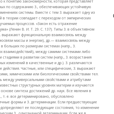
зко к понятию закономерности, которая представляет
ных по содержанию 3., обеспечивающих устойчивую
зменениях системы. Вместе с тем 3. выражает одну из
й в теории совпадает с переходом от эмпирических
учаемых процессов. «Закон есть отражение
а» (Ленин В. И. Т. 29. С. 137). Типы 3. в объективном
3. выражают функциональную взаимосвязь между
имосвязи массы и энергии), др.— взаимосвязь между
 больших по размерам системах (напр., 3.
ых взаимодействий), между самими системами либо
стадиями в развитии систем (напр., 3. возрастания
ых изменений в качественные и др.). 3. различаются
е действия. Частные, или специфические, 3. выражают
ими, химическими или биологическими свойствами тел.
ь между универсальными свойствами и атрибутами
 известных структурных уровнях материи и изучаются
основе синтеза достижений др. наук. Все явления в
 т. е. все детерминировано, обусловлено
ичные формы и 3. детерминации. Если предшествующие
едопределяют ее последующие состояния, то изменение
ческим 3., однозначной детерминации. Если же в