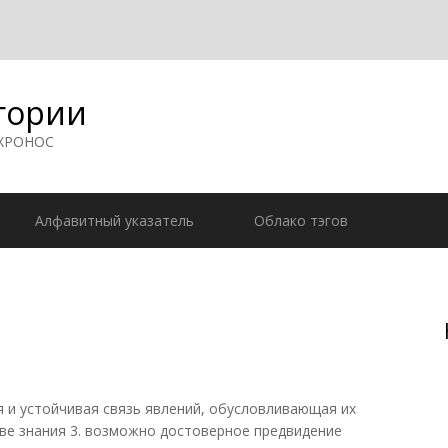
гории
 ХРОНОС
Алфавитный указатель
Облако тэгов
 и устойчивая связь явлений, обусловливающая их
ве знания 3. возможно достоверное предвидение