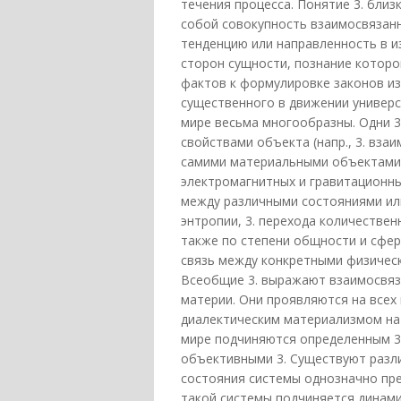
течения процесса. Понятие 3. бли
собой совокупность взаимосвязан
тенденцию или направленность в и
сторон сущности, познание которо
фактов к формулировке законов из
существенного в движении универсум
мире весьма многообразны. Одни 
свойствами объекта (напр., 3. вза
самими материальными объектами в
электромагнитных и гравитационн
между различными состояниями или 
энтропии, 3. перехода количественн
также по степени общности и сфер
связь между конкретными физическ
Всеобщие 3. выражают взаимосвяз
материи. Они проявляются на всех
диалектическим материализмом на 
мире подчиняются определенным 3.,
объективными 3. Существуют разл
состояния системы однозначно пр
такой системы подчиняется динами