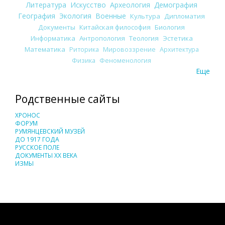
Литература
Искусство
Археология
Демография
География
Экология
Военные
Культура
Дипломатия
Документы
Китайская философия
Биология
Информатика
Антропология
Теология
Эстетика
Математика
Риторика
Мировоззрение
Архитектура
Физика
Феноменология
Еще
Родственные сайты
ХРОНОС
ФОРУМ
РУМЯНЦЕВСКИЙ МУЗЕЙ
ДО 1917 ГОДА
РУССКОЕ ПОЛЕ
ДОКУМЕНТЫ XX ВЕКА
ИЗМЫ
Понятия И Категории - Исторический Проект ХРОНОС