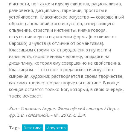
и ясности, но также и идеалу единства, рационализма,
равновесия, дисциплины, гармонии, простоты и
устойчивости. Классическое искусство — совершенный
образец аполлонийского искусства, отвергающего
опьянение, страсти и инстинкты, иначе говоря,
отсутствие меры в выражении формы (в отличие от
барокко) и чувств (в отличие от романтизма).
Классицизм стремится к преодолению глупости и
излишеств, свойственных человеку, опираясь на
дисциплину, которая ему совершенно не свойственна.
Классицизм — это своего рода аскеза и искусство
смирения. Художник растворяется в своем творчестве,
как само творчество растворяется в истине. В конце
концов остается только Бог, который, в свою очередь,
также исчезает.
Конт-Спонвиль Андре. Философский словарь / Пер. с
фр. Е.В. Головиной. – М., 2012, с. 254.
Tags:
Эстетика
Искусство