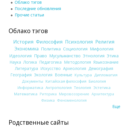
Облако тэгов
Последние обновления
Прочие статьи
Облако тэгов
История
Философия
Психология
Религия
Экономика
Политика
Социология
Мифология
Идеология
Право
Мусульманство
Этнология
Этика
Наука
Логика
Педагогика
Методология
Языкознание
Литература
Искусство
Археология
Демография
География
Экология
Военные
Культура
Дипломатия
Документы
Китайская философия
Биология
Информатика
Антропология
Теология
Эстетика
Математика
Риторика
Мировоззрение
Архитектура
Физика
Феноменология
Еще
Родственные сайты