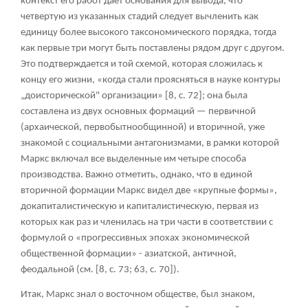
контекст его работ дает основания для вывода, что
четвертую из указанных стадий следует вычленить как
единицу более высокого таксономического порядка, тогда
как первые три могут быть поставлены рядом друг с другом.
Это подтверждается и той схемой, которая сложилась к
концу его жизни, «когда стали проясняться в науке контуры
„доисторической" организации» [8, с. 72]; она была
составлена из двух основных формаций — первичной
(архаической, первобытнообщинной) и вторичной, уже
знакомой с социальными антагонизмами, в рамки которой
Маркс включал все выделенные им четыре способа
производства. Важно отметить, однако, что в единой
вторичной формации Маркс видел две «крупные формы»,
докапиталистическую и капиталистическую, первая из
которых как раз и членилась на три части в соответствии с
формулой о «прогрессивных эпохах экономической
общественной формации» - азиатской, античной,
феодальной (см. [8, с. 73; 63, c. 70]).
Итак, Маркс знал о восточном обществе, был знаком,