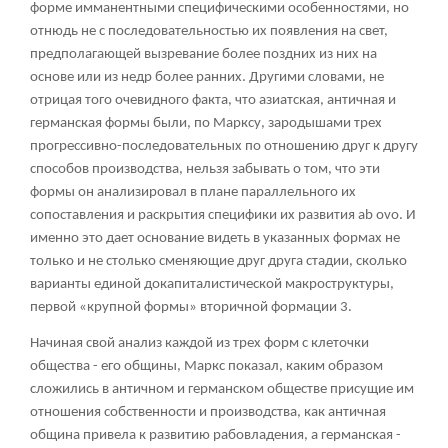
форме имманентными специфическими особенностями, но
отнюдь не с последовательностью их появления на свет,
предполагающей вызревание более поздних из них на
основе или из недр более ранних. Другими словами, не
отрицая того очевидного факта, что азиатская, античная и
германская формы были, по Марксу, зародышами трех
прогрессивно-последовательных по отношению друг к другу
способов производства, нельзя забывать о том, что эти
формы он анализировал в плане параллельного их
сопоставления и раскрытия специфики их развития аb ovo. И
именно это дает основание видеть в указанных формах не
только и не столько сменяющие друг друга стадии, сколько
варианты единой докапиталистической макроструктуры,
первой «крупной формы» вторичной формации
3
.
Начиная свой анализ каждой из трех форм с клеточки
общества - его общины, Маркс показал, каким образом
сложились в античном и германском обществе присущие им
отношения собственности и производства, как античная
община привела к развитию рабовладения, а германская -