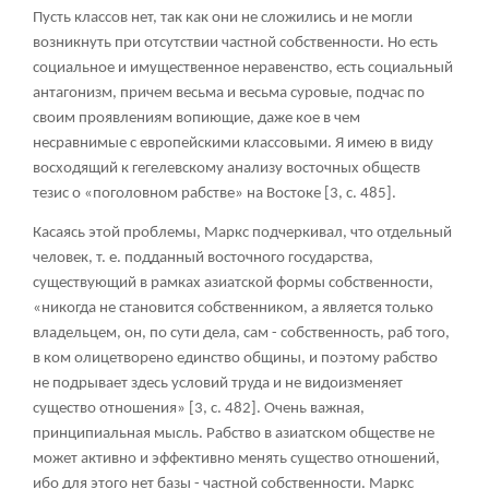
Пусть классов нет, так как они не сложились и не могли
возникнуть при отсутствии частной собственности. Но есть
социальное и имущественное неравенство, есть социальный
антагонизм, причем весьма и весьма суровые, подчас по
своим проявлениям вопиющие, даже кое в чем
несравнимые с европейскими классовыми. Я имею в виду
восходящий к гегелевскому анализу восточных обществ
тезис о «поголовном рабстве» на Востоке [3, с. 485].
Касаясь этой проблемы, Маркс подчеркивал, что отдельный
человек, т. е. подданный восточного государства,
существующий в рамках азиатской формы собственности,
«никогда не становится собственником, а является только
владельцем, он, по сути дела, сам - собственность, раб того,
в ком олицетворено единство общины, и поэтому рабство
не подрывает здесь условий труда и не видоизменяет
существо отношения» [3, с. 482]. Очень важная,
принципиальная мысль. Рабство в азиатском обществе не
может активно и эффективно менять существо отношений,
ибо для этого нет базы - частной собственности. Маркс