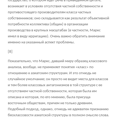
Государство, о котором идет речь в приведенной цитате,
возникает в условиях отсутствия частной собственности и
противостоящего производителям класса частных
собственников; оно складывается как результат объективной
потребности коллектива (общин) в организации
производства в крупных масштабах (в частности, Маркс
имел в виду ирригацию). Очень важно обратить внимание
именно на указанный аспект проблемы.
[8]
Показательно, что Маркс, давший миру образец классового
анализа, вообще. не применяет понятия «класс» по
отношению к азиатским структурам. И это отнюдь не
случайное умолчание; он просто не видит места для классов
и тем более классовых антагонизмов в той структуре с ее
отсутствием частной собственности, которая была им
описана и которая, по его мнению, была присуща
восточным обществам, причем не только древним.
Подобный подход, однако, отнюдь не адекватен признанию
бесклассовости азиатской структуры в полном смысле слова.