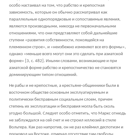
особо настаивал на том, что рабство и крепостная
зависимость, которые он обычно рассматривал как
параллельные однопорядковые и сопоставимые явления,
являются производными, никогда не первоначальными
отношениями, что они представляют собой дальнейшие
ступени «развития собственности, покоящейся на
племенном строе», и «неизбежно изменяют все его формы»,
однако «меньше всего могут они это сделать при азиатской
форме» [3, с. 482]. Иными словами, возникающие и при
азиатской форме рабство и крепостничество не становятся
доминирующим типом отношений.
Не рабы и не крепостные, а крестьяне-общинники были в
восточном обществе основным эксплуатируемым и
политически бесправным социальным слоем, причем
степень их эксплуатации и бесправия могла быть сколь
угодно большой. Следует особо отметить, что Маркс отнюдь
не заблуждался на сей счет и не строил иллюзий в стиле
Вольтера. Как раз напротив, он не раз клеймил деспотизм и
произвол на Востоке, отмечал отсутствие там свободы