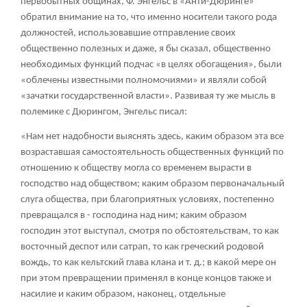
первобытных общинах, Ф. Энгельс в «Анти-Дюринге»
обратил внимание на то, что именно носители такого рода
должностей, использовавшие отправление своих
общественно полезных и даже, я бы сказал, общественно
необходимых функций подчас «в целях обогащения», были
«облечены известными полномочиями» и являли собой
«зачатки государственной власти». Развивая ту же мысль в
полемике с Дюрингом, Энгельс писал:
«Нам нет надобности выяснять здесь, каким образом эта все
возраставшая самостоятельность общественных функций по
отношению к обществу могла со временем вырасти в
господство над обществом; каким образом первоначальный
слуга общества, при благоприятных условиях, постепенно
превращался в - господина над ним; каким образом
господин этот выступал, смотря по обстоятельствам, то как
восточный деспот или сатрап, то как греческий родовой
вождь, то как кельтский глава клана и т. д.; в какой мере он
при этом превращении применял в конце концов также и
насилие и каким образом, наконец, отдельные