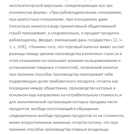
эксплуататорской верхушки, олицетворяющих все три
упомянутые формы: «При рабовладельческих отношениях,
при крепостных отношениях, при отношениях дани
(поскольку имеется в виду примитивный общественный
строй) присваивает, а следовательно, и продает продукты
рабовладелец, феодал, взимающее дань государство» [2, ч.
1, с. 358]; «Помимо того, что торговый капитал живет за счет
разницы между ценами производства различных стран (и в
этом отношении он оказывает влияние на выравнивание и
установление товарных стоимостей), купеческий капитал
при прежних способах производства присваивает себе
подавляющую долю прибавочного продукта, отчасти как
посредник между обществами, производство которых в
основном еще направлено на потребительную стоимость и
для экономической организации которых продажа части
продуктов, вообще поступающей в обращение,
следовательно вообще продажа продуктов по их стоимости,
имеет второстепенное значение; отчасти потому, что при
прежних способах производства главные владельцы