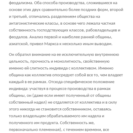
феодализма. Оба способа производства, сложившиеся на
основе этих двух сравнительно более поздних форм, второй
и третьей, отличались разделением общества на
антагонистические классы, в основе чего лежала частная
собственность господствующих классов, рабовладельцев и
феодалов. Анализ первой и наиболее ранней общины,
азиатской, привел Маркса к несколько иным выводам.
Он обратил внимание на ее исключительную внутреннюю
цельность, прочность и монолитность, свойственную
именно ей слитность индивида с коллективом. Именно
община как коллектив опосредует собой все то, чем владеет
каждый в ее рамках. Отсюда специфическое положение
индивида: участвуя в процессе производства в рамках
общины, он (даже если имеет полученный от общины
собственный надел) не отдаляется от коллектива и в силу
этого никогда не становится собственником, оставаясь
только владельцем обрабатываемого им надела и
полученного им продукта. Собственность же,
первоначально племенная), с течением времени, все