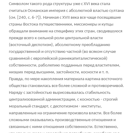
Символом такого рода структуры уже с XVI века стала
считаться Османская империя с абсолютной властью султана
(см. [240, с. 6-7]). Начиная с XVII века все чаще посещавшие
страны Востока путешественники, миссионеры и купцы
обращали внимание на специфику этих стран, сводившуюся
прежде всего к сильной роли центральной власти
(восточный деспотизм), абсолютному преобладанию
государственной и отсутствию частной (во всяком случае
сравнимой с европейской раннекапиталистической)
собственности, раболепию подданных перед властителем,
низших перед высшими, застойности, косности и т. п.
Правда, по мере накопления материала картина восточного
общества становилась все более сложной и противоречивой.
Наряду с застойностью вырисовывалась стабильность
централизованной администрации, с косностью - строгий
моральный стандарт, с деспотизмом - институты,
направленные на ограничение произвола власти. Все более
сложными оказывались производственные отношения и
связанные с ними отношения собственности. Естественно,