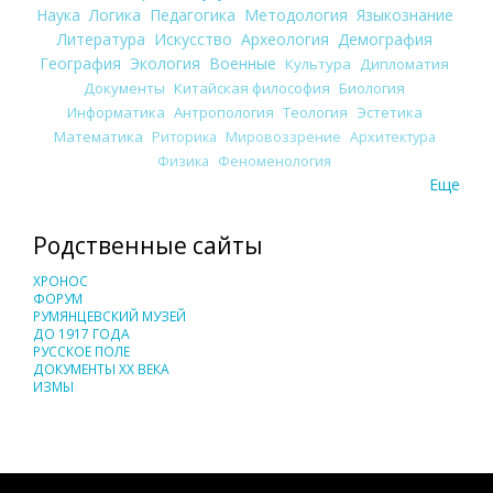
Наука
Логика
Педагогика
Методология
Языкознание
Литература
Искусство
Археология
Демография
География
Экология
Военные
Культура
Дипломатия
Документы
Китайская философия
Биология
Информатика
Антропология
Теология
Эстетика
Математика
Риторика
Мировоззрение
Архитектура
Физика
Феноменология
Еще
Родственные сайты
ХРОНОС
ФОРУМ
РУМЯНЦЕВСКИЙ МУЗЕЙ
ДО 1917 ГОДА
РУССКОЕ ПОЛЕ
ДОКУМЕНТЫ XX ВЕКА
ИЗМЫ