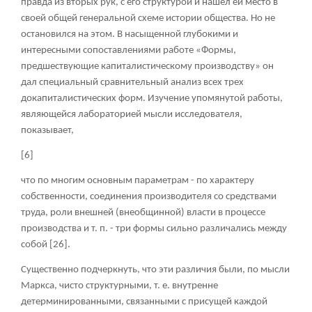
правда из вторых рук, с его структурой и нашел ей место в
своей общей генеральной схеме истории общества. Но не
остановился на этом. В насыщенной глубокими и
интересными сопоставлениями работе «Формы,
предшествующие капиталистическому производству» он
дал специальный сравнительный анализ всех трех
докапиталистических форм. Изучение упомянутой работы,
являющейся лабораторией мысли исследователя,
показывает,
[6]
что по многим основным параметрам - по характеру
собственности, соединения производителя со средствами
труда, роли внешней (внеобщинной) власти в процессе
производства и т. п. - три формы сильно различались между
собой [26].
Существенно подчеркнуть, что эти различия были, по мысли
Маркса, чисто структурными, т. е. внутренне
детерминированными, связанными с присущей каждой