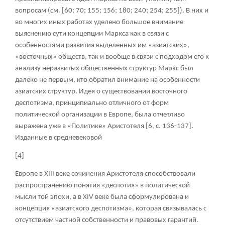
вопросам (см. [60; 70; 155; 156; 180; 240; 254; 255]). В них и
во многих иных работах уделено большое внимание
выяснению сути концепции Маркса как в связи с
особенностями развития выделенных им «азиатских»,
«восточных» обществ, так и вообще в связи с подходом его к
анализу неразвитых общественных структур Маркс был
далеко не первым, кто обратил внимание на особенности
азиатских структур. Идея о существовании восточного
деспотизма, принципиально отличного от форм
политической организации в Европе, была отчетливо
выражена уже в «Политике» Аристотеля [6, с. 136-137].
Изданные в средневековой
[4]
Европе в XIII веке сочинения Аристотеля способствовали
распространению понятия «деспотия» в политической
мысли той эпохи, а в XIV веке была сформулирована и
концепция «азиатского деспотизма», которая связывалась с
отсутствием частной собственности и правовых гарантий.