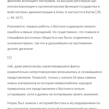
феномен всеобщего бесправия, на высшие регулирую ще-
контролирующие и организаторские функции государства и
всей системы администрации в Азии, в частности в Китае [28,
c. 96-207].
Разумеется, первые работы о Востоке содержали немало
ошибок и явных упрощений. Но существенно, что главное в
специфике восточных обществ в них было подмечено в
основном верно, так что в дальнейшем на протяжении
долгих десятиле-
[5]
тий, даже веков вновь накапливавшиеся факты
сравнительно непротиворечиво вписывались в сложившиеся
представления. Пожалуй, только с начала ХХ века лавина
новых материалов из истории неевропейских народов
превратила эти представления о Востоке в сильно
устаревшие, хотя и далеко не потерявшие своего значения.
Маркс был знаком с историей Востока и исследованиями по
его структуре, причем его острый аналитический ум легко