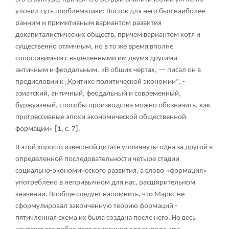
уловил суть проблематики: Восток для него был наиболее
ранним и примитивным вариантом развития
докапиталистических обществ, причем вариантом хотя и
существенно отличным, но в то же время вполне
сопоставимым с выделенными им двумя другими -
античным и феодальным. «В общих чертах, — писал он в
предисловии к „Критике политической экономии", -
азиатский, античный, феодальный и современный,
буржуазный, способы производства можно обозначить, как
прогрессивные эпохи экономической общественной
формации» [1, с. 7].
В этой хорошо известной цитате упомянуты одна за другой в
определенной последовательности четыре стадии
социально-экономического развития, а слово «формация»
употреблено в непривычном для нас, расширительном
значении. Вообще следует напомнить, что Маркс не
сформулировал законченную теорию формаций -
пятичленная схема их была создана после него. Но весь