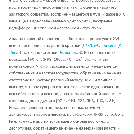
что это вызывало у европейцев потребность разобраться в
противоречивой информации и как-то оценить характер
азиатского общества, воспринимавшегося в XVIII и даже в XIX
веке еще в виде сравнительно однородной, внутренне
недифференцированной «восточной» структуры.
Анализ сведений о восточных обществах привел уже в XVIII
веке к появлению как резкой критики (
Ш.-Л. Монтескье
,
Д.
Дефо
), так и апологетики (
Вольтер
, Ф. Кенэ) восточных
порядков [60, с. 83-93; 180, с. 40 и сл.]. Знаменитый
политэконом А. Смит, вскрывший разницу между рентой
собственника и налогом государства, обратил внимание на
отсутствие на Востоке различий между ними и пришел к
выводу, что там суверен относится к земле одновременно
как собственник и как представитель публичной власти, не
отделяя одно от другого [67, с. 495, 525, 583; 180, с. 39].
Наконец, вершиной анализа восточных структур в
домарксовый период явились на рубеже XVIII-XIX вв. работы
Гегеля, лучше других вскрывшего основы восточного
деспотизма, обратившего внимание на механизм власти и