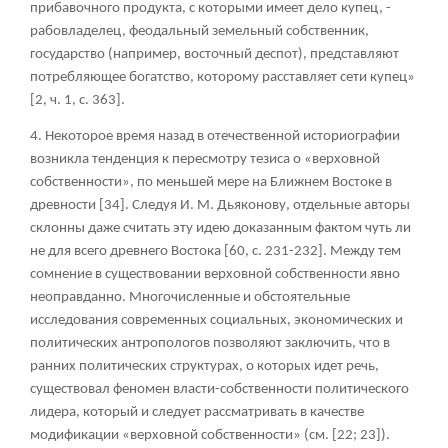
прибавочного продукта, с которыми имеет дело купец, -
рабовладелец, феодальный земельный собственник,
государство (например, восточный деспот), представляют
потребляющее богатство, которому расставляет сети купец»
[2, ч. 1, с. 363].
4
. Некоторое время назад в отечественной историографии
возникла тенденция к пересмотру тезиса о «верховной
собственности», по меньшей мере на Ближнем Востоке в
древности [34]. Следуя И. М. Дьяконову, отдельные авторы
склонны даже считать эту идею доказанным фактом чуть ли
не для всего древнего Востока [60, с. 231-232]. Между тем
сомнение в существовании верховной собственности явно
неоправданно. Многочисленные и обстоятельные
исследования современных социальных, экономических и
политических антропологов позволяют заключить, что в
ранних политических структурах, о которых идет речь,
существовал феномен власти-собственности политического
лидера, который и следует рассматривать в качестве
модификации «верховной собственности» (см. [22; 23]).