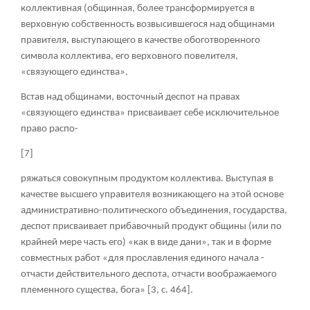
коллективная (общинная, более трансформируется в
верховную собственность возвысившегося над общинами
правителя, выступающего в качестве обоготворенного
символа коллектива, его верховного повелителя,
«связующего единства».
Встав над общинами, восточный деспот на правах
«связующего единства» присваивает себе исключительное
право распо-
[7]
ряжаться совокупным продуктом коллектива. Выступая в
качестве высшего управителя возникающего на этой основе
административно-политического объединения, государства,
деспот присваивает прибавочный продукт общины (или по
крайней мере часть его) «как в виде дани», так и в форме
совместных работ «для прославления единого начала -
отчасти действительного деспота, отчасти воображаемого
племенного существа, бога» [3, с. 464].