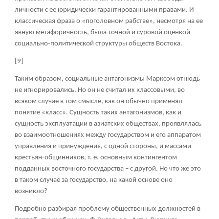
личности с ее юридически гарантированными правами. И
классическая фраза о «поголовном рабстве», несмотря на ее
явную метафоричность, была точной и суровой оценкой
социально-политической структуры обществ Востока.
[9]
Таким образом, социальные антагонизмы Марксом отнюдь
не игнорировались. Но он не считал их классовыми, во
всяком случае в том смысле, как он обычно применял
понятие «класс». Сущность таких антагонизмов, как и
сущность эксплуатации в азиатских обществах, проявлялась
во взаимоотношениях между государством и его аппаратом
управления и принуждения, с одной стороны, и массами
крестьян-общинников, т. е. основным контингентом
подданных восточного государства – с другой. Но что же это
в таком случае за государство, на какой основе оно
возникло?
Подробно разбирая проблему общественных должностей в