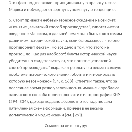
Этот факт подтверждает принципиальную правоту тезиса
Маркса и побуждает отвергнуть упомянутую тенденцию.
5
. Стоит привести небезынтересное суждение на сей счет:
«Понятие „азиатский способ производства", гипотетически
введенное Марксом, в дальнейшем могло быть снято самим
развитием исторической науки, если бы оказалось, что оно
противоречит фактам. Но все дело в том, что этого не
произошло. Как раз наоборот! Факты исторической науки
убедительно свидетельствуют, что понятие „азиатский
способ производства" выражает реальную и весьма важную
проблему исторического знания, обойти и игнорировать
которую невозможно» [54, с. 168]. Отметим также, что за
последнее время резко увеличилось внимание к проблеме
«азиатского способа производства» и в исторнографии КНР
(294; 334), где еще недавно абсолютно господствовала
пятичленная схема формаций, причем в ее весьма
догматической модификации (см. [29]).
Ссылки на литературу: