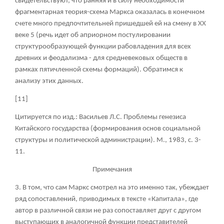
свидетельствуют, что ранняя и в силу необходимости
фрагментарная теория-схема Маркса оказалась в конечном
счете много предпочтительней пришедшей ей на смену в ХХ
веке
5
(речь идет об априорном постулировании
структурообразующей функции рабовладения для всех
древних и феодализма - для средневековых обществ в
рамках пятичленной схемы формаций). Обратимся к
анализу этих данных.
[11]
Цитируется по изд.: Васильев Л.С. Проблемы генезиса
Китайского государства (формирования основ социальной
структуры и политической администрации). М., 1983, с. 3-
11.
Примечания
3
. В том, что сам Маркс смотрел на это именно так, убеждает
ряд сопоставлений, приводимых в тексте «Капитала», где
автор в различной связи не раз сопоставляет друг с другом
выступающих в аналогичной функции представителей