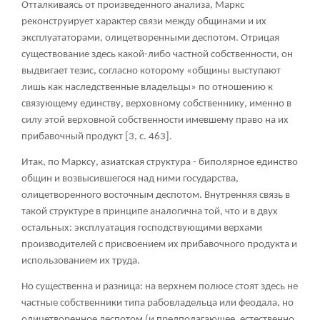
Отталкиваясь от произведенного анализа, Маркс
реконструирует характер связи между общинами и их
эксплуататорами, олицетворенными деспотом. Отрицая
существование здесь какой-либо частной собственности, он
выдвигает тезис, согласно которому «общины выступают
лишь как наследственные владельцы» по отношению к
связующему единству, верховному собственнику, именно в
силу этой верховной собственности имевшему право на их
прибавочный продукт [3, с. 463].
Итак, по Марксу, азиатская структура - биполярное единство
общин и возвысившегося над ними государства,
олицетворенного восточным деспотом. Внутренняя связь в
такой структуре в принципе аналогична той, что и в двух
остальных: эксплуатация господствующими верхами
производителей с присвоением их прибавочного продукта и
использованием их труда.
Но существенна и разница: на верхнем полюсе стоят здесь не
частные собственники типа рабовладельца или феодала, но
олицетворенное деспотом (и предполагающее, естественно,