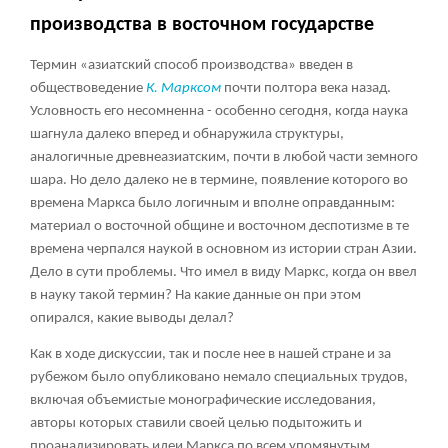
производства в восточном государстве
Термин «азиатский способ производства» введен в
обществоведение
К. Марксом
почти полтора века назад.
Условность его несомненна - особенно сегодня, когда наука
шагнула далеко вперед и обнаружила структуры,
аналогичные древнеазиатским, почти в любой части земного
шара. Но дело далеко не в термине, появление которого во
времена Маркса было логичным и вполне оправданным:
материал о восточной общине и восточном деспотизме в те
времена черпался наукой в основном из истории стран Азии.
Дело в сути проблемы. Что имел в виду Маркс, когда он ввел
в науку такой термин? На какие данные он при этом
опирался, какие выводы делал?
Как в ходе дискуссии, так и после нее в нашей стране и за
рубежом было опубликовано немало специальных трудов,
включая объемистые монографические исследования,
авторы которых ставили своей целью подытожить и
проанализировать идеи Маркса по всем упомянутым