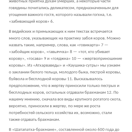
животных приятна духам умерших, а некоторые части
говядины почитались деликатесом, предназначенным для
угощения важного гостя, которого называли гогхна, т.е.
«забивающий коров»
6
.
В ведийских и примыкающих к ним текстах встречается
много слов, указывающих на практику забоя коров. Можно
назвать такие, например, слова, как «говикарта»
7
—
«забойщик коров», «гавьяччха»
8
— «тот, кто убивает
корову», «госава»
9
и «гояджна»
10
— «жертвоприношение
коровы». Из «Атхарваведы» и «Каушика-сутры» мы узнаем
о заклании белого тельца, молодого быка, пестрой коровы,
буйвола и бесплодной коровы
11
. Высказывалось
предположение, что в жертву приносили только пестрых и
бесплодных коров, остальных отдавали брахманам
12
. По
нашему мнению, сначала все виды крупного рогатого скота,
вероятно, приносили в жертву, по мере же роста
потребностей сельского хозяйства их, возможно, стали
также отдавать брахманам.
В «Шатапатха-брахмане», составленной около 600 года до