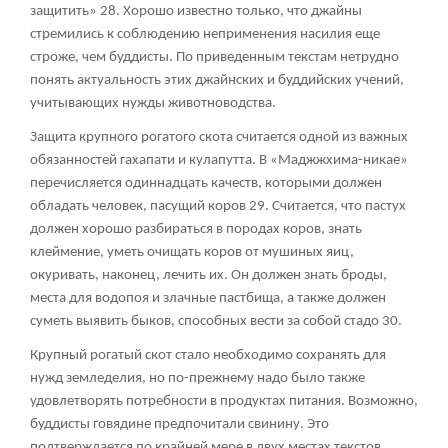
защитить»
28
. Хорошо известно только, что джайны
стремились к соблюдению неприменения насилия еще
строже, чем буддисты. По приведенным текстам нетрудно
понять актуальность этих джайнских и буддийских учений,
учитывающих нужды животноводства.
Защита крупного рогатого скота считается одной из важных
обязанностей гахапати и кулапутта. В «Маджжхима-никае»
перечисляется одиннадцать качеств, которыми должен
обладать человек, пасущий коров
29
. Считается, что пастух
должен хорошо разбираться в породах коров, знать
клеймение, уметь очищать коров от мушиных яиц,
окуривать, наконец, лечить их. Он должен знать броды,
места для водопоя и злачные пастбища, а также должен
суметь выявить быков, способных вести за собой стадо
30
.
Крупный рогатый скот стало необходимо сохранять для
нужд земледелия, но по-прежнему надо было также
удовлетворять потребности в продуктах питания. Возможно,
буддисты говядине предпочитали свинину. Это
подтверждается по крайней мере в двух местах текстов.