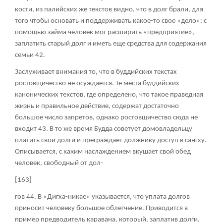
кости, из палийских же текстов видно, что в долг брали, для
того чтобы основать и поддерживать какое-то свое «дело»: с
помощью займа человек мог расширить «предприятие»,
заплатить старый долг и иметь еще средства для содержания
семьи
42
.
Заслуживает внимания то, что в буддийских текстах
ростовщичество не осуждается. Те места буддийских
канонических текстов, где определено, что такое праведная
жизнь и правильное действие, содержат достаточно
большое число запретов, однако ростовщичество сюда не
входит
43
. В то же время Будда советует домовладельцу
платить свои долги и преграждает должнику доступ в сангху.
Описывается, с каким наслаждением вкушает свой обед
человек, свободный от дол-
[163]
гов
44
. В «Дигха-никае» указывается, что уплата долгов
приносит человеку большое облегчение. Приводится в
пример предводитель каравана, который, заплатив долги,