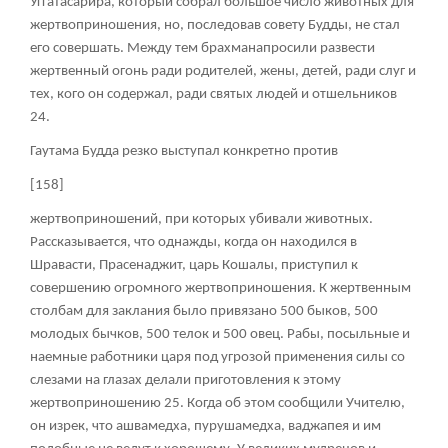
Уггатасарира, который собрал большое число животных для
жертвоприношения, но, последовав совету Будды, не стал
его совершать. Между тем брахманапросили развести
жертвенный огонь ради родителей, жены, детей, ради слуг и
тех, кого он содержал, ради святых людей и отшельников
24
.
Гаутама Будда резко выступал конкретно против
[158]
жертвоприношений, при которых убивали животных.
Рассказывается, что однажды, когда он находился в
Шравасти, Прасенаджит, царь Кошалы, приступил к
совершению огромного жертвоприношения. К жертвенным
столбам для заклания было привязано 500 быков, 500
молодых бычков, 500 телок и 500 овец. Рабы, посыльные и
наемные работники царя под угрозой применения силы со
слезами на глазах делали приготовления к этому
жертвоприношению
25
. Когда об этом сообщили Учителю,
он изрек, что ашвамедха, пурушамедха, ваджапея и им