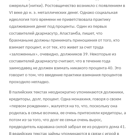
ожерелья (нитки). Ростовщичество возникло с появлением в
VI веке до н. э. металлических денег. Однако социальная
идеология того времени не приветствовала практику
одалживания денег под проценты. Один из первых
составителей дхармасутр, Апастамба, пишет, что
брахманыне должны принимать приношения от того, кто
взимает процент, и от тех, кто живет за счет труда
«заложенных», очевидно, должников
39
. Некоторые из
составителей дхармасутр считают, что в течение года
заимодавец не должен взимать никакого процента
40
. Это
говорит о том, что введение практики взимания процентов
проходило негладко.
В палийских текстах неоднократно упоминаются должники,
кредиторы, долг, процент. Одна монахиня, говоря о своем
«первом рождении», жалуется на то, что, поскольку она
родилась в семье возчика, ее очень притесняли кредиторы, а
потом из-за того, что долг ее семьи очень вырос,
предводитель каравана силой забрал ее из родного дома
41
.
В ведийских текстах займы упоминаются в связи с игрой в