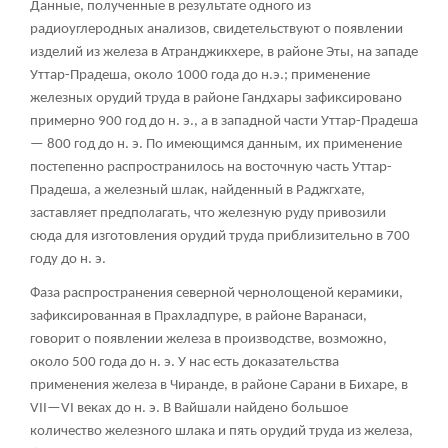
Данные, полученные в результате одного из
радиоуглеродных анализов, свидетельствуют о появлении
изделий из железа в Атранджикхере, в районе Эты, на западе
Уттар-Прадеша, около 1000 года до н.э.; применение
железных орудий труда в районе Гандхары зафиксировано
примерно 900 год до н. э., а в западной части Уттар-Прадеша
— 800 год до н. э. По имеющимся данным, их применение
постепенно распространилось на восточную часть Уттар-
Прадеша, а железный шлак, найденный в Раджгхате,
заставляет предполагать, что железную руду привозили
сюда для изготовления орудий труда приблизительно в 700
году до н. э.
Фаза распространения северной чернолощеной керамики,
зафиксированная в Прахладпуре, в районе Варанаси,
говорит о появлении железа в производстве, возможно,
около 500 года до н. э. У нас есть доказательства
применения железа в Чиранде, в районе Сарани в Бихаре, в
VII—VI веках до н. э. В Вайшали найдено большое
количество железного шлака и пять орудий труда из железа,