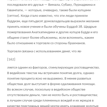
последовали его друзья — Вимала, Субаху, Пурнаджина и
Гавампати, — которые, очевидно, также были купцами
(сеттхи). Когда стало известно, что эти люди приняли
буддизм, еще пятьдесят домовладельцев выразили желание
принять новое учение и были обучены Буддой
38
. Щедрые
пожертвования Анатхапиндики и других купцов Будде и его
общине станут более объяснимы, если вспомнить, каким
было отношение к торговле со стороны брахманов.
Торговля связана с использованием денег, что яв-
[162]
ляется одним из факторов, стимулирующих ростовщичество.
В ведийских текстах мы встречаем понятие долга, однако
понятие процента ясно не выражено. В менее развитых
обществах долг выступает в форме одалживания помощи.
Во всяком случае, поскольку в ведийском обществе
отсутствовали деньги, там не могло быть и ростовщичества;
в лучшем случае среди племенных вождей и их жрецов в
качестве престижных вещей могли иметь хождение золотые