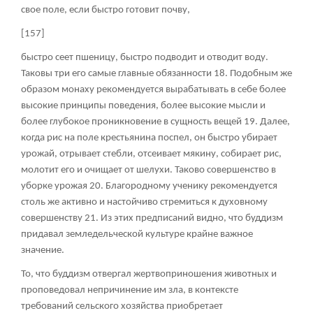
свое поле, если быстро готовит почву,
[157]
быстро сеет пшеницу, быстро подводит и отводит воду.
Таковы три его самые главные обязанности
18
. Подобным же
образом монаху рекомендуется вырабатывать в себе более
высокие принципы поведения, более высокие мысли и
более глубокое проникновение в сущность вещей
19
. Далее,
когда рис на поле крестьянина поспел, он быстро убирает
урожай, отрывает стебли, отсеивает мякину, собирает рис,
молотит его и очищает от шелухи. Таково совершенство в
уборке урожая
20
. Благородному ученику рекомендуется
столь же активно и настойчиво стремиться к духовному
совершенству
21
. Из этих предписаний видно, что буддизм
придавал земледельческой культуре крайне важное
значение.
То, что буддизм отвергал жертвоприношения животных и
проповедовал непричинение им зла, в контексте
требований сельского хозяйства приобретает