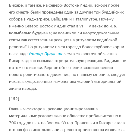
Бихаре, и там же, на Северо-Востоке Индии, вскоре после
его смерти были проведены один за другим три буддийских
собора в Раджагрихе, Вайшали и Паталипутре. Почему
именно Северо-Восток Индии стал в VI—IV веках до н. э.
колыбелью буддизма; не возникли ли неортодоксальные
секты как естественная реакция на ритуализм ведийской
религии? Но ритуализм имел гораздо более глубокие корни
на западе
Уттар-Прадеша
, чем в его восточной части в
Бихаре, где он вызывал отрицательную реакцию. Видимо, не
в этом его истоки. Верное объяснение возникновению
нового религиозного движения, по нашему мнению, следует
искать в существенных изменениях условий материальной
жизни народа.
[152]
Главным фактором, революционизировавшим
материальные условия жизни общества приблизительно в
700 году до н. э. на Востоке Уттар-Прадеша и в Бихаре, стала
вторая фаза использования средств производства из железа.