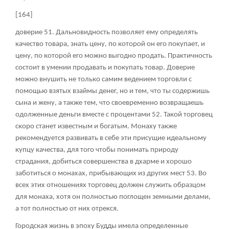
[164]
доверие
51
. Дальновидность позволяет ему определять
качество товара, знать цену, по которой он его покупает, и
цену, по которой его можно выгодно продать. Практичность
состоит в умении продавать и покупать товар. Доверие
можно внушить не только самим ведением торговли с
помощью взятых взаймы денег, но и тем, что ты содержишь
сына и жену, а также тем, что своевременно возвращаешь
одолженные деньги вместе с процентами
52
. Такой торговец
скоро станет известным и богатым. Монаху также
рекомендуется развивать в себе эти присущие идеальному
купцу качества, для того чтобы понимать природу
страдания, добиться совершенства в дхарме и хорошо
заботиться о монахах, прибывающих из других мест
53
. Во
всех этих отношениях торговец должен служить образцом
для монаха, хотя он полностью поглощен земными делами,
а тот полностью от них отрекся.
Городская жизнь в эпоху Будды имела определенные