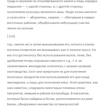
труда и оружием из отшлифованного камня и лишь изредка
медными — с одной стороны, и, с другой стороны,
носителями культуры железного века. Люди эпохи неолита
и халколита — аборигены, неарии, — обитавшие в северо-
восточных районах, обрабатывали небольшие участки
земли на склонах
[154]
гор, сжигая лес и затем выкорчевывая его; мотыга и палка-
копалка позволяли им выращивать рис и мелкое просо. Но
все это достигалось без использования волов, телег, без
удобрения почвы коровьим навозом и т.д., т. е. их
примитивное земледелие сочеталось с низким уровнем
скотоводства. Скот они приручали не для получения
молочных продуктов или использования его для нужд
земледелия, а лишь для получения мяса. Этой практике, как
нам известно, следовали некоторые племена эпохи
мегалитов, жившие в районе Аллахабада. В мегалитах,
которые были найдены в Котиа, расположенном на реке
Белан, обнаружено множество останков костей