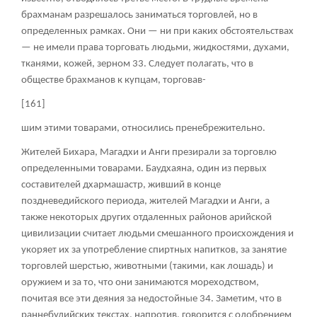
брахманам разрешалось заниматься торговлей, но в
определенных рамках. Они — ни при каких обстоятельствах
— не имели права торговать людьми, жидкостями, духами,
тканями, кожей, зерном
33
. Следует полагать, что в
обществе брахманов к купцам, торговав-
[161]
шим этими товарами, относились пренебрежительно.
Жителей Бихара, Магадхи и Анги презирали за торговлю
определенными товарами. Баудхаяна, один из первых
составителей дхармашастр, живший в конце
поздневедийского периода, жителей Магадхи и Анги, а
также некоторых других отдаленных районов арийской
цивилизации считает людьми смешанного происхождения и
укоряет их за употребление спиртных напитков, за занятие
торговлей шерстью, животными (такими, как лошадь) и
оружием и за то, что они занимаются мореходством,
почитая все эти деяния за недостойные
34
. Заметим, что в
раннебудийских текстах, напротив, говорится с одобрением