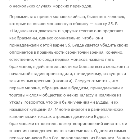
о нескольких случаях морских переходов.
Первыми, кто принял монашеский сан, были пять человек,
которые основали монашескую общину — сангху
35
. В
«Ниданакатха-джатаке» и в других текстах они предстают
как брахманы, однако сомнительно, чтобы они
принадлежали к этой варне
36
. Будде удается убедить своих
оппонентов в правильности своей точки зрения. Конечно,
естественно, что среди первых монахов названо пять
брахманов, в действительности же больше всего монахов на
начальной стадии происходили, по-видимому, из купцов и
зажиточных крестьян (гахапати). Следует отметить, что
первые миряне, обращенные в буддизм, принадлежали к
торговым слоям общества: о неких Талассу и Тхаллике из
Уткалы говорится, что они были учениками Будды, и их
называют купцами
37
. Многие диалоги в раннепалийских
канонических текстах отражают дискуссии Будды с
брахманами относительно жертвоприношений животных и
значения наследственности в системе каст. Одним из самых
первых монахов был Яса, домовладелец из Варанаси. За ним