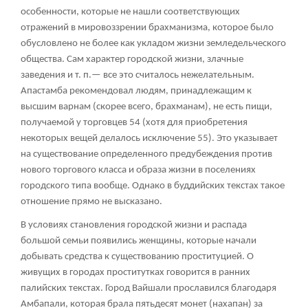
особенности, которые не нашли соответствующих
отражений в мировоззрении брахманизма, которое было
обусловлено не более как укладом жизни земледельческого
общества. Сам характер городской жизни, злачные
заведения и т. п.— все это считалось нежелательным.
Апастамба рекомендовал людям, принадлежащим к
высшим варнам (скорее всего, брахманам), не есть пищи,
получаемой у торговцев
54
(хотя для приобретения
некоторых вещей делалось исключение
55
). Это указывает
на существование определенного предубеждения против
нового торгового класса и образа жизни в поселениях
городского типа вообще. Однако в буддийских текстах такое
отношение прямо не высказано.
В условиях становления городской жизни и распада
большой семьи появились женщины, которые начали
добывать средства к существованию проституцией. О
живущих в городах проститутках говорится в ранних
палийских текстах. Город Вайшали прославился благодаря
Амбапали, которая брала пятьдесят монет (нахапан) за