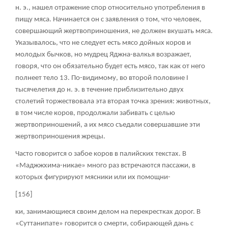
н. э., нашел отражение спор относительно употребления в
пищу мяса. Начинается он с заявления о том, что человек,
совершающий жертвоприношения, не должен вкушать мяса.
Указывалось, что не следует есть мясо дойных коров и
молодых бычков, но мудрец Яджна-валкья возражает,
говоря, что он обязательно будет есть мясо, так как от него
полнеет тело
13
. По-видимому, во второй половине I
тысячелетия до н. э. в течение приблизительно двух
столетий торжествовала эта вторая точка зрения: животных,
в том числе коров, продолжали забивать с целью
жертвоприношений, а их мясо съедали совершавшие эти
жертвоприношения жрецы.
Часто говорится о забое коров в палийских текстах. В
«Маджжхима-никае» много раз встречаются пассажи, в
которых фигурируют мясники или их помощни-
[156]
ки, занимающиеся своим делом на перекрестках дорог. В
«Суттанипате» говорится о смерти, собирающей дань с