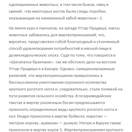
одомашненных животных, в том числе быков, овец и
свиней. «На некоторых костях были следы порубки,
указывающие на намеренный забой животных»
2
.
На земле куру и панчалов, на западе Уттар-Прадеша, массы
животных забивались для жертвоприношений, что,
вероятно, представляло собой благородный и утонченный
способ удовлетворения потребностей в мясной пище в
доземледельческую эпоху. Судя по тому, что говорится в
«Шатапатха-брахмане», так же обстояло дело на востоке
Уттар-Прадеша и в Бихаре. Однако, санкционированные
религией, эти жертвоприношения превратились в
бессмысленное уничтожение огромного количества
крупного рогатого скота и, следовательно, стали помехой на
пути развития сельского хозяйства. В поздневедийских
текстах в жертву различным богам предписывается
приносить определенные виды крупного рогатого скота и
коз: Индре приносили в жертву буйвола, марутам —
пеструю корову, ашвинам — рыжую; Митре и Варуне также
приносили в жертву коров
3
. Жертвоприношением крупного