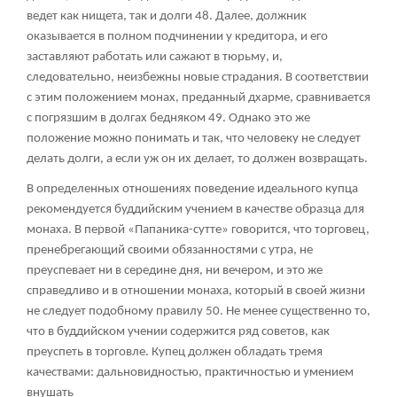
ведет как нищета, так и долги
48
. Далее, должник
оказывается в полном подчинении у кредитора, и его
заставляют работать или сажают в тюрьму, и,
следовательно, неизбежны новые страдания. В соответствии
с этим положением монах, преданный дхарме, сравнивается
с погрязшим в долгах бедняком
49
. Однако это же
положение можно понимать и так, что человеку не следует
делать долги, а если уж он их делает, то должен возвращать.
В определенных отношениях поведение идеального купца
рекомендуется буддийским учением в качестве образца для
монаха. В первой «Папаника-сутте» говорится, что торговец,
пренебрегающий своими обязанностями с утра, не
преуспевает ни в середине дня, ни вечером, и это же
справедливо и в отношении монаха, который в своей жизни
не следует подобному правилу
50
. Не менее существенно то,
что в буддийском учении содержится ряд советов, как
преуспеть в торговле. Купец должен обладать тремя
качествами: дальновидностью, практичностью и умением
внушать