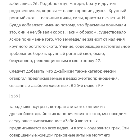
забивались
26
. Подобно отцу, матери, брату и другим
родственникам, коровы — наши хорошие друзья. Крупный
рогатый скот — источник пищи, силы, красоты и счастья. И
Будда добавляет: именно потому, что брахманы понимали
это, они и не убивали коров. Таким образом, существовало
ясное понимание того, что земледелие зависит от наличия
крупного рогатого скота. Учение, содержащее настоятельное
требование беречь крупный рогатый скот, было,
безусловно, революционным в свою эпоху
27
.
Следует добавить, что джайнизм также категорически
отвергал предписываемые в ведах жертвоприношения,
связанные с забоем животных. В 25-й главе «Ут-
[159]
тарадхьяянасутры», которая считается одним из
древнейших джайнских канонических текстов, мы находим
следующее высказывание: «Забой животных
предписывается во всех
ведах
, и в этом содержится грех. Эти
совершаемые жрецом греховные акты не могут его