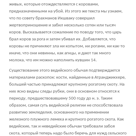
живых, которые отождествляются с коровами,
предназначенными на убой. Из этого же текста мы узнаем,
что по совету брахманов Икшваку совершил
жертвоприношение и забил несколько сотен или тысяч
коров. Высказывается сожаление по поводу того, что царь
брал коров за рога и затем убивал их. Добавляется, что
коровы не причиняют зла ни копытом, ни рогами, ни как-то
иначе, что они невинны, как агнцы, и дают так много
молока, что им можно наполнить кувшин
14
.
Существование этого ведийского обычая подтверждается
материалами раскопок: кости, найденные в Атранджикхере,
большей частью принадлежат крупному рогатому скоту. На
них ясно видны следы рубки, они в основном относятся к
периоду, предшествовавшему 500 году до н. э. Таким
образом, самая суть ведийской религии не способствовала
развитию земледелия, основанного на применении
железного плужного лемеха и крупного рогатого скота. Как
ведийские, так и неведийские обычаи требовали забоя
скота, который теперь надо было беречь для нужд сельского