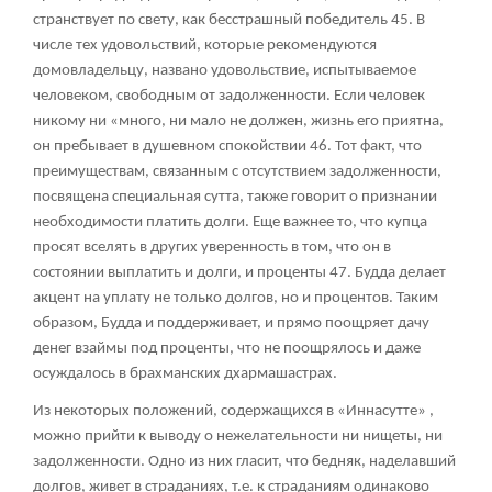
странствует по свету, как бесстрашный победитель
45
. В
числе тех удовольствий, которые рекомендуются
домовладельцу, названо удовольствие, испытываемое
человеком, свободным от задолженности. Если человек
никому ни «много, ни мало не должен, жизнь его приятна,
он пребывает в душевном спокойствии
46
. Тот факт, что
преимуществам, связанным с отсутствием задолженности,
посвящена специальная сутта, также говорит о признании
необходимости платить долги. Еще важнее то, что купца
просят вселять в других уверенность в том, что он в
состоянии выплатить и долги, и проценты
47
. Будда делает
акцент на уплату не только долгов, но и процентов. Таким
образом, Будда и поддерживает, и прямо поощряет дачу
денег взаймы под проценты, что не поощрялось и даже
осуждалось в брахманских дхармашастрах.
Из некоторых положений, содержащихся в «Иннасутте» ,
можно прийти к выводу о нежелательности ни нищеты, ни
задолженности. Одно из них гласит, что бедняк, наделавший
долгов, живет в страданиях, т.е. к страданиям одинаково