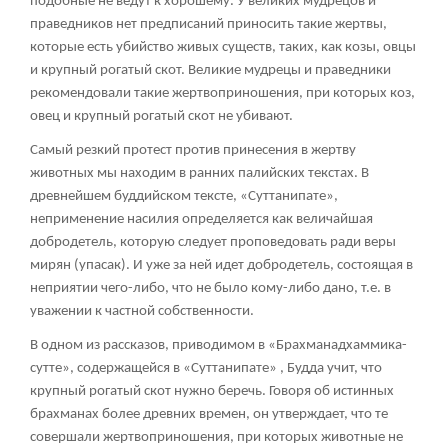
подобные не ведут к хорошему. У великих мудрецов и
праведников нет предписаний приносить такие жертвы,
которые есть убийство живых существ, таких, как козы, овцы
и крупный рогатый скот. Великие мудрецы и праведники
рекомендовали такие жертвоприношения, при которых коз,
овец и крупный рогатый скот не убивают.
Самый резкий протест против принесения в жертву
животных мы находим в ранних палийских текстах. В
древнейшем буддийском тексте, «Суттанипате»,
неприменение насилия определяется как величайшая
добродетель, которую следует проповедовать ради веры
мирян (упасак). И уже за ней идет добродетель, состоящая в
неприятии чего-либо, что не было кому-либо дано, т.е. в
уважении к частной собственности.
В одном из рассказов, приводимом в «Брахманадхаммика-
сутте», содержащейся в «Суттанипате» , Будда учит, что
крупный рогатый скот нужно беречь. Говоря об истинных
брахманах более древних времен, он утверждает, что те
совершали жертвоприношения, при которых животные не