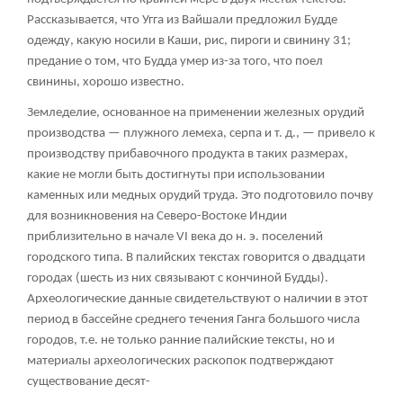
Рассказывается, что Угга из Вайшали предложил Будде
одежду, какую носили в Каши, рис, пироги и свинину
31
;
предание о том, что Будда умер из-за того, что поел
свинины, хорошо известно.
Земледелие, основанное на применении железных орудий
производства — плужного лемеха, серпа и т. д., — привело к
производству прибавочного продукта в таких размерах,
какие не могли быть достигнуты при использовании
каменных или медных орудий труда. Это подготовило почву
для возникновения на Северо-Востоке Индии
приблизительно в начале VI века до н. э. поселений
городского типа. В палийских текстах говорится о двадцати
городах (шесть из них связывают с кончиной Будды).
Археологические данные свидетельствуют о наличии в этот
период в бассейне среднего течения Ганга большого числа
городов, т.е. не только ранние палийские тексты, но и
материалы археологических раскопок подтверждают
существование десят-