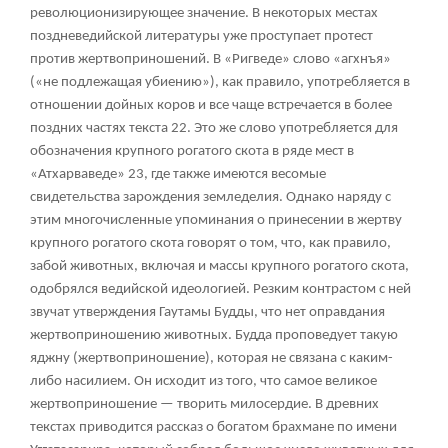
революционизирующее значение. В некоторых местах
поздневедийской литературы уже проступает протест
против жертвоприношений. В «Ригведе» слово «агхнъя»
(«не подлежащая убиению»), как правило, употребляется в
отношении дойных коров и все чаще встречается в более
поздних частях текста
22
. Это же слово употребляется для
обозначения крупного рогатого скота в ряде мест в
«Атхарваведе»
23
, где также имеются весомые
свидетельства зарождения земледелия. Однако наряду с
этим многочисленные упоминания о принесении в жертву
крупного рогатого скота говорят о том, что, как правило,
забой животных, включая и массы крупного рогатого скота,
одобрялся ведийской идеологией. Резким контрастом с ней
звучат утверждения Гаутамы Будды, что нет оправдания
жертвоприношению животных. Будда проповедует такую
яджну
(жертвоприношение), которая не связана с каким-
либо насилием. Он исходит из того, что самое великое
жертвоприношение — творить милосердие. В древних
текстах приводится рассказ о богатом брахмане по имени