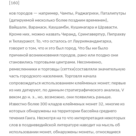
[160]
ков городов — например, Чампы, Раджагрихи, Паталипутры
(датируемой несколько более поздним временем),
Вайшали, Варанаси, Каушамби, Кушинагара и Шравасти.
Кроме них, можно назвать Чиранд, Срингаверпур, Пипрахву
и Тилауракот. То, что осталось от Лауриянандангарха,
говорит о том, что и это был город. Что бы ни было
причиной возникновения городов, рано или поздно они
становились торговыми центрами. Несомненно,
ремесленники и торговцы (сеттхи)составляли значительную
часть городского населения. Торговля начала
сопровождаться использованием клейменых монет; первые
из них датируют, по данным стратиграфического анализа, V
веком до н. э., но, возможно, они появились раньше.
Известно более 300 кладов клейменых монет
32
, многие из
которых обнаружены на территории бассейна среднего
течения Ганга. Несмотря на то что интерпретация некоторых
слов в поздневедийской литературе наводит на мысль об
использовании монет, обнаружены монеты, относящиеся