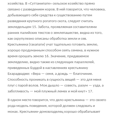
хозяйства. В «Суттанипате» сельское хозяйство прямо
связано с разведением коров. В ней говорится, что человека,
добывающего себе средства к существованию путем
разведения крупного рогатого скота, следует считать
земледельцем
15
. Забота, проявляемая составителями
ранних палийских текстов о землепашестве, видна из того,
как скрупулезно описаны обработка земли и сев.
Крестьянина (гахапати) учат тщательно готовить землю,
хорошо продуманным способом сеять семена, в нужное
время орошать землю
16
. Значение, придаваемое
земледелию, видно также из следующих параллелей,
приведенных Буддой в наставлениях крестьянину
Бхарадвадже: «Вера — семя, а дождь — благочиние.
Способность проникать в сущность вещей — это для меня
плуг с парой волов. Мое дышло — совесть, разум — узда, а
заботливость — мой плужный лемех и мой кнут»
17
.
В одном месте говорится, что дело крестьянина — это своего
рода модель поведения, которой должен следовать и
монах. Крестьянин-домовладелец хорошо обрабатывает