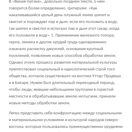
В «Виная-питаке», довольно позднем тексте, о нем
говорится более определенно. Цитируем: «Как
накаливавшийся целый день плужный лемех шипит и
свистит и порождает пар и дым, если его положить в воду,
так шипел и свистел и испускал пар и дым этот сахар, когда
его положили в воду»
1
. Применение железного топора,
серпа, лемеха и других орудий труда одновременно
означало расчистку джунглей, основание крупный
поселений, появление новых способов обработки земли.
Однако этому процессу развития материальной культуры
препятствовал социальный и идеологический строй того
общества, которое существовало на востоке Уттар-Прадеша
и в Бихаре. Нужен был длительный переходный период,
чтобы люди, жившие небольшими группами в гористой
местности и обрабатывавшие землю мотыгами, приняли
новые методы обработки земли.
Легко представить себе конфронтацию между социальными
и материальными условиями и культурой народов северо-
востока, которые пользовались преимущественно орудиями