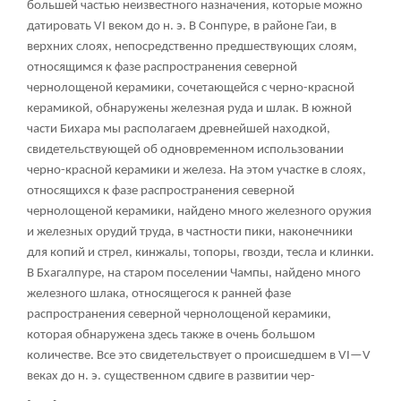
большей частью неизвестного назначения, которые можно
датировать VI веком до н. э. В Сонпуре, в районе Гаи, в
верхних слоях, непосредственно предшествующих слоям,
относящимся к фазе распространения северной
чернолощеной керамики, сочетающейся с черно-красной
керамикой, обнаружены железная руда и шлак. В южной
части Бихара мы располагаем древнейшей находкой,
свидетельствующей об одновременном использовании
черно-красной керамики и железа. На этом участке в слоях,
относящихся к фазе распространения северной
чернолощеной керамики, найдено много железного оружия
и железных орудий труда, в частности пики, наконечники
для копий и стрел, кинжалы, топоры, гвозди, тесла и клинки.
В Бхагалпуре, на старом поселении Чампы, найдено много
железного шлака, относящегося к ранней фазе
распространения северной чернолощеной керамики,
которая обнаружена здесь также в очень большом
количестве. Все это свидетельствует о происшедшем в VI—V
веках до н. э. существенном сдвиге в развитии чер-