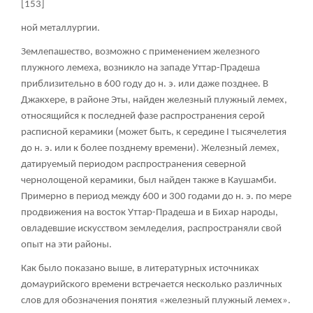
[153]
ной металлургии.
Землепашество, возможно с применением железного
плужного лемеха, возникло на западе Уттар-Прадеша
приблизительно в 600 году до н. э. или даже позднее. В
Джакхере, в районе Эты, найден железный плужный лемех,
относящийся к последней фазе распространения серой
расписной керамики (может быть, к середине I тысячелетия
до н. э. или к более позднему времени). Железный лемех,
датируемый периодом распространения северной
чернолощеной керамики, был найден также в Каушамби.
Примерно в период между 600 и 300 годами до н. э. по мере
продвижения на восток Уттар-Прадеша и в Бихар народы,
овладевшие искусством земледелия, распространяли свой
опыт на эти районы.
Как было показано выше, в литературных источниках
домаурийского времени встречается несколько различных
слов для обозначения понятия «железный плужный лемех».