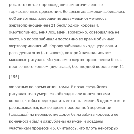
рогатого скота сопровождались многочисленные
торжественные церемонии. Во время ашвамедхи забивалось
600 животных; завершение ашвамедхи отмечалось
жертвоприношением 21 бесплодной коровы
4
.
Жертвоприношения лошадей, возможно, совершались не
часто, но коров забивали постоянно во время обычных
жертвоприношений. Корову забивали в ходе церемонии
разведения огня (агньядхея), которой начинались все
массовые ритуалы. Мы узнаем о жертвоприношении быка,
пронзенного копьем (
шулагава
), бесплодной коровы или 11
[155]
животных во время
агништомы
. В поздневедийских
ритуалах тело умершего обкладывали конечностями
коровы, чтобы предохранить его от пламени. В одном тексте
рассказывается, как во время похоронной церемонии
(
шраддха
) на перекрестке дорог была забита корова, а ее
конечности были разрублены на куски и розданы
участникам процессии
5
. Считалось, что плоть некоторых