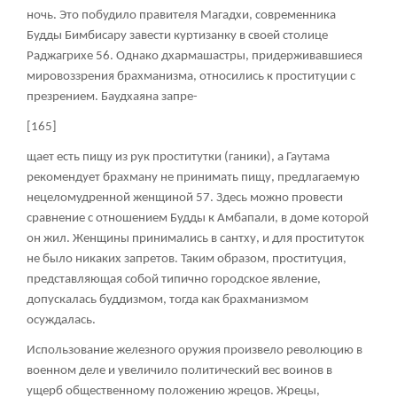
ночь. Это побудило правителя Магадхи, современника
Будды Бимбисару завести куртизанку в своей столице
Раджагрихе
56
. Однако дхармашастры, придерживавшиеся
мировоззрения брахманизма, относились к проституции с
презрением. Баудхаяна запре-
[165]
щает есть пищу из рук проститутки (ганики), а Гаутама
рекомендует брахману не принимать пищу, предлагаемую
нецеломудренной женщиной
57
. Здесь можно провести
сравнение с отношением Будды к Амбапали, в доме которой
он жил. Женщины принимались в сантху, и для проституток
не было никаких запретов. Таким образом, проституция,
представляющая собой типично городское явление,
допускалась буддизмом, тогда как брахманизмом
осуждалась.
Использование железного оружия произвело революцию в
военном деле и увеличило политический вес воинов в
ущерб общественному положению жрецов. Жрецы,