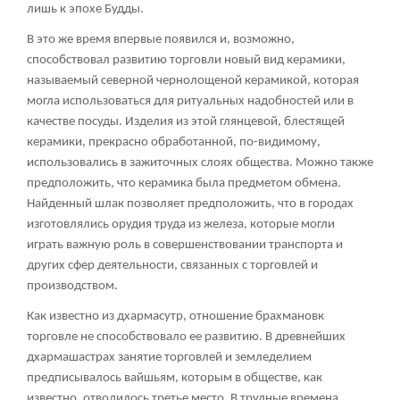
лишь к эпохе Будды.
В это же время впервые появился и, возможно,
способствовал развитию торговли новый вид керамики,
называемый северной чернолощеной керамикой, которая
могла использоваться для ритуальных надобностей или в
качестве посуды. Изделия из этой глянцевой, блестящей
керамики, прекрасно обработанной, по-видимому,
использовались в зажиточных слоях общества. Можно также
предположить, что керамика была предметом обмена.
Найденный шлак позволяет предположить, что в городах
изготовлялись орудия труда из железа, которые могли
играть важную роль в совершенствовании транспорта и
других сфер деятельности, связанных с торговлей и
производством.
Как известно из дхармасутр, отношение брахмановк
торговле не способствовало ее развитию. В древнейших
дхармашастрах занятие торговлей и земледелием
предписывалось вайшьям, которым в обществе, как
известно, отводилось третье место. В трудные времена