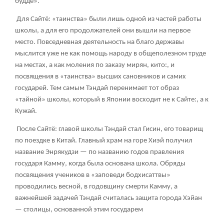
будде».
Для Сайтё: «таинства» были лишь одной из частей работы
школы, а для его продолжателей они вышли на первое
место. Повседневная деятельность на благо державы
мыслится уже не как помощь народу в общеполезном труде
на местах, а как моления по заказу мирян, кито:, и
посвящения в «таинства» высших сановников и самих
государей. Тем самым Тэндай перенимает тот образ
«тайной» школы, который в Японии восходит не к Сайте:, а к
Кужай.
После Сайтё: главой школы Тэндай стал Гисин, его товарищ
по поездке в Китай. Главный храм на горе Хиэй получил
название Энрякудзи — по названию годов правления
государя Камму, когда была основана школа. Обряды
посвящения учеников в «заповеди бодхисаттвы»
проводились весной, в годовщину смерти Камму, а
важнейшей задачей Тэндай считалась защита города Хэйан
— столицы, основанной этим государем