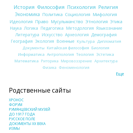
История
Философия
Психология
Религия
Экономика
Политика
Социология
Мифология
Идеология
Право
Мусульманство
Этнология
Этика
Наука
Логика
Педагогика
Методология
Языкознание
Литература
Искусство
Археология
Демография
География
Экология
Военные
Культура
Дипломатия
Документы
Китайская философия
Биология
Информатика
Антропология
Теология
Эстетика
Математика
Риторика
Мировоззрение
Архитектура
Физика
Феноменология
Еще
Родственные сайты
ХРОНОС
ФОРУМ
РУМЯНЦЕВСКИЙ МУЗЕЙ
ДО 1917 ГОДА
РУССКОЕ ПОЛЕ
ДОКУМЕНТЫ XX ВЕКА
ИЗМЫ