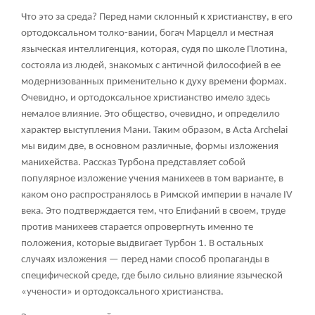
Что это за среда? Перед нами склонный к христианству, в его
ортодоксальном толко-вании, богач Марцелл и местная
языческая интеллигенция, которая, судя по школе Плотина,
состояла из людей, знакомых с античной философией в ее
модернизованных применительно к духу времени формах.
Очевидно, и ортодоксальное христианство имело здесь
немалое влияние. Это общество, очевидно, и определило
характер выступления Мани. Таким образом, в Acta Archelai
мы видим две, в основном различные, формы изложения
манихейства. Рассказ Турбона представляет собой
популярное изложение учения манихеев в том варианте, в
каком оно распространялось в Римской империи в начале IV
века. Это подтверждается тем, что Епифаний в своем, труде
против манихеев старается опровергнуть именно те
положения, которые выдвигает Турбон
1
. В остальных
случаях изложения — перед нами способ пропаганды в
специфической среде, где было сильно влияние языческой
«учености» и ортодоксального христианства.