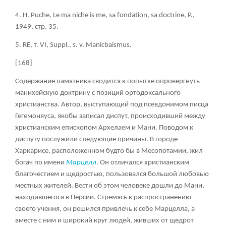
4. H. Puche, Le ma niche is me, sa fondation, sa doctrine, P.,
1949, стр
. 35.
5. RE, т
. VI, Suppl., s. v. Manicbaismus.
[168]
Содержание памятника сводится к попытке опровергнуть
манихейскую доктрину с позиций ортодоксального
христианства. Автор, выступающий под псевдонимом писца
Гегемоняуса, якобы записал диспут, происходивший между
христианским епископом Архелаем и Мани. Поводом к
диспуту послужили следующие причины. В городе
Харкарисе, расположенном будто бы в Месопотамии, жил
богач по имени
Марцелл
. Он отличался христианским
благочестием и щедростью, пользовался большой любовью
местных жителей. Вести об этом человеке дошли до Мани,
находившегося в Персии. Стремясь к распространению
своего учения, он решился привлечь к себе Марцелла, а
вместе с ним и широкий круг людей, живших от щедрот