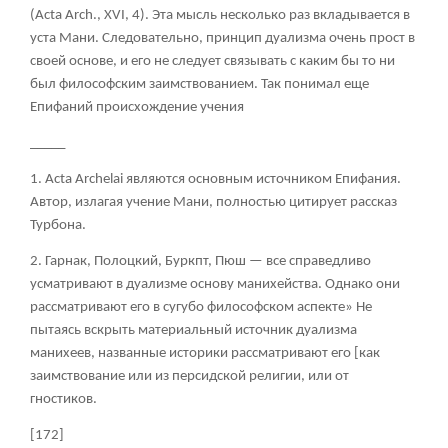
(Acta Arch., XVI, 4). Эта мысль несколько раз вкладывается в
уста Мани. Следовательно, принцип дуализма очень прост в
своей основе, и его не следует связывать с каким бы то ни
был философским заимствованием. Так понимал еще
Епифаний происхождение учения
_____
1. Acta Archelai являются основным источником Епифания.
Автор, излагая учение Мани, полностью цитирует рассказ
Турбона.
2. Гарнак, Полоцкий, Буркпт, Пюш — все справедливо
усматривают в дуализме основу манихейства. Однако они
рассматривают его в сугубо философском аспекте» Не
пытаясь вскрыть материальный источник дуализма
манихеев, названные историки рассматривают его [как
заимствование или из персидской религии, или от
гностиков.
[172]