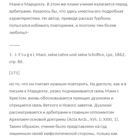
Мани к Марцеллу. В этом же плане учение излагается перед
арбитрами. Казалось бы, что здесь уместна его подробная
характеристика. Но автор, приведя рассказ Турбона,
попытался избежать повторения, и поэтому тем более
любопыт-
_____
1.
J. F l u g е
l, Mani, seine Lehre und seine Schriftcn, Lpz, 1862,
стр
. 86.
[171]
но то, что он считает нужным повторить. На диспуте, как и в
письме к Марцеллу, резко подчеркивается связь Мани с
Христом, вновь обосновывается принцип дуализма и
отрицается связь Ветхого и Нового заветов. Дуализм
рассматривается и арбитрами и главным оппонентом
Архелаем основой доктрины (Acta Arcb., XVI, 1; XXXI, 1).
Таким образом, учение было представлено на суд
лишенным своей мифологической стороны, только как