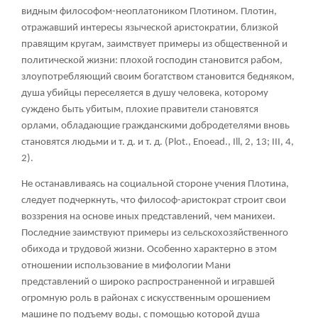
видным философом-неоплатоником Плотином. Плотин,
отражавший интересы языческой аристократии, близкой
правящим кругам, заимствует примеры из общественной и
политической жизни: плохой господин становится рабом,
злоупотребляющий своим богатством становится бедняком,
душа убийцы переселяется в душу человека, которому
суждено быть убитым, плохие правители становятся
орлами, обладающие гражданскими добродетелями вновь
становятся людьми и т. д. и т. д. (Plot., Enoead., Ill, 2, 13; III, 4,
2).
Не останавливаясь на социальной стороне учения Плотина,
следует подчеркнуть, что философ-аристократ строит свои
воззрения на основе иных представлений, чем манихеи.
Последние заимствуют примеры из сельскохозяйственного
обихода и трудовой жизни. Особенно характерно в этом
отношении использование в мифологии Мани
представлений о широко распространенной и игравшей
огромную роль в районах с искусственным орошением
машине по подъему воды, с помощью которой душа