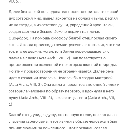
VIJ, 5).
Далее без всякой последовательности говорится, что живой
дух сотворил мир, вывел архонтов из области тьмы, распял
их на тверди, а из остатков души, украденной архонтами,
создал светила и Землю. Землю держит на плечах
Ωμοφὂρος
. На помощь омофору благой отец послал своего
сына. И когда происходят землетрясения, это значит, что или
тот, кто ее держит, устал, или Земля перекладывается с
плеча на плечо (Acta Arch., VIII, 2). Так повествуется о
происхождении вселенной и некоторых явлений природы.
Но этим процесс творения не ограничивается. Далее речь
идет о создании человека. Человек был создан материей
(Acta Arch., VIII, 3). Она взяла от архонтов «по одной силе» и
сотворила человека по образу первого, и вдохнула в него
душу (Acta Arch., VIII, 3), т. е. частицы света (Acta Arch., VII,
1).
Благой отец, увидев душу, стесненную в теле, послал для ее
спасения своего сына, и тот явился в образе человека и был
принят людьми за рожденного. Этот посланец создал