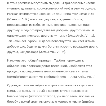
В этом рассказе могут быть выделены три основные части:
учение о дуализме, космогонический миф и учение о душе.
Рассказ начинается с изложения принципа дуализма: «Он
(Мани — А. К.) почитает двух нерожденных богов,
происшедших из себя, вечных, противоположных один
другому; и одного представляет добрым, другого злым, и
одному дает имя свет, другому — тьма» (Acta Arcb., VII, 1).
Так начинает Турбон, и далее повествуется, как свет и тьма,
добро и зло, будучи двумя богами, извечно враждуют друг с
другом, как два царя (Acta Arcb., VII, 2).
Изложив этот общий принцип, Турбон переходит к
объяснению происхождения вселенной, изображая этот
процесс как соединение или слияние сил света я тьмы
(permixtionem autern vel conjungtionem — Acta Arcb., VII, 2).
Однажды тьма перейдя свои границы, напала на царство
света. Бог света, который в данном случае называется
благим отцом (
ἄγαφὂν πατἒρα
), узнав об этом, послал на
борьбу с тьмой силу, именуемую матерью жизни (
μητἒρα