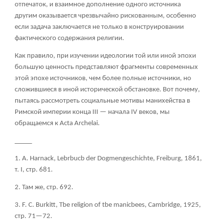
отпечаток, и взаимное дополнение одного источника
другим оказывается чрезвычайно рискованным, особенно
если задача заключается не только в конструировании
фактического содержания религии.
Как правило, при изучении идеологии той или иной эпохи
большую ценность представляют фрагменты современных
этой эпохе источников, чем более полные источники, но
сложившиеся в иной исторической обстановке. Вот почему,
пытаясь рассмотреть социальные мотивы манихейства в
Римской империи конца III — начала IV веков, мы
обращаемся к Acta Archelai.
_____
1. А
. Harnack, Lebrbucb der Dogmengeschichte, Freiburg, 1861,
т
. I, стр
. 681.
2. Там
же
, стр
. 692.
3. F. С
. Burkitt, Tbe religion of tbe manicbees, Cambridge, 1925,
стр
. 71—72.