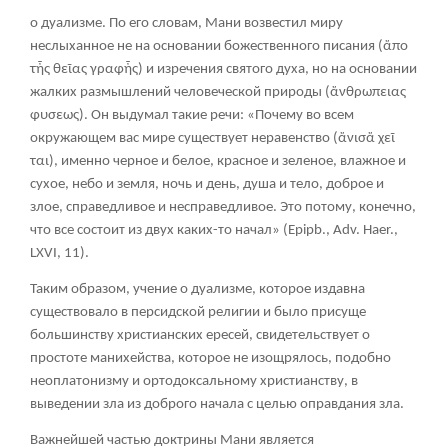
о дуализме. По его словам, Мани возвестил миру
неслыханное не на основании божественного писания (
ἄπο
τἦς θεῖας γραφἦς
) и изречения святого духа, но на основании
жалких размышлений человеческой природы (
ἄνθρωπειας
φυσεως
). Он выдумал такие речи: «Почему во всем
окружающем вас мире существует неравенство (
ἄνισἄ χεῖ
ται
), именно черное и белое, красное и зеленое, влажное и
сухое, небо и земля, ночь и день, душа и тело, доброе и
злое, справедливое и несправедливое. Это потому, конечно,
что все состоит из двух каких-то начал» (Epipb., Adv. Haer.,
LXVI, 11).
Таким образом, учение о дуализме, которое издавна
существовало в персидской религии и было присуще
большинству христианских ересей, свидетельствует о
простоте манихейства, которое не изощрялось, подобно
неоплатонизму и ортодоксальному христианству, в
выведении зла из доброго начала с целью оправдания зла.
Важнейшей частью доктрины Мани является