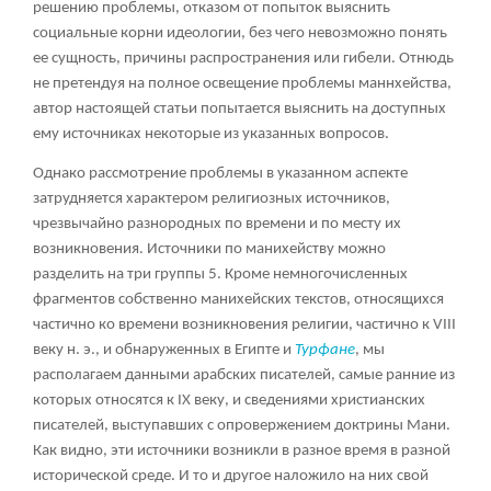
решению проблемы, отказом от попыток выяснить
социальные корни идеологии, без чего невозможно понять
ее сущность, причины распространения или гибели. Отнюдь
не претендуя на полное освещение проблемы маннхейства,
автор настоящей статьи попытается выяснить на доступных
ему источниках некоторые из указанных вопросов.
Однако рассмотрение проблемы в указанном аспекте
затрудняется характером религиозных источников,
чрезвычайно разнородных по времени и по месту их
возникновения. Источники по манихейству можно
разделить на три группы
5
. Кроме немногочисленных
фрагментов собственно манихейских текстов, относящихся
частично ко времени возникновения религии, частично к VIII
веку н. э., и обнаруженных в Египте и
Турфане
, мы
располагаем данными арабских писателей, самые ранние из
которых относятся к IX веку, и сведениями христианских
писателей, выступавших с опровержением доктрины Мани.
Как видно, эти источники возникли в разное время в разной
исторической среде. И то и другое наложило на них свой