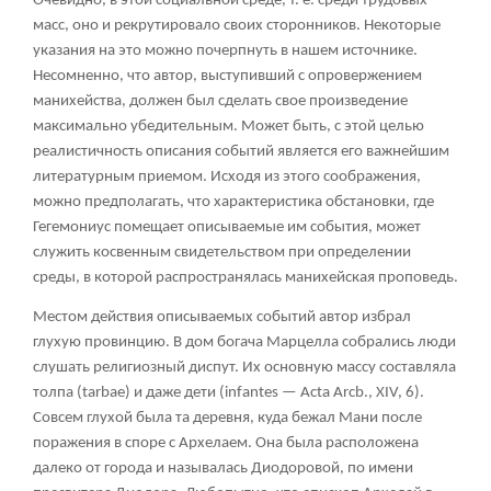
Очевидно, в этой социальной среде, т. е. среди трудовых
масс, оно и рекрутировало своих сторонников. Некоторые
указания на это можно почерпнуть в нашем источнике.
Несомненно, что автор, выступивший с опровержением
манихейства, должен был сделать свое произведение
максимально убедительным. Может быть, с этой целью
реалистичность описания событий является его важнейшим
литературным приемом. Исходя из этого соображения,
можно предполагать, что характеристика обстановки, где
Гегемониус помещает описываемые им события, может
служить косвенным свидетельством при определении
среды, в которой распространялась манихейская проповедь.
Местом действия описываемых событий автор избрал
глухую провинцию. В дом богача Марцелла собрались люди
слушать религиозный диспут. Их основную массу составляла
толпа (tarbae) и даже дети (infantes — Acta Arcb., XIV, 6).
Совсем глухой была та деревня, куда бежал Мани после
поражения в споре с Архелаем. Она была расположена
далеко от города и называлась Диодоровой, по имени