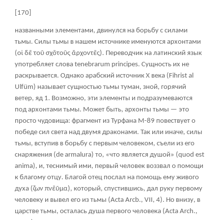
[170]
названными элементами, двинулся на борьбу с силами
тьмы. Силы тьмы в нашем источнике именуются архонтами
(
οἰ δἒ τοῦ σχὂτοῦς ἄρχοντἒς
). Переводчик на латинский язык
употребляет слова tenebrarum principes. Сущность их не
раскрывается. Однако арабский источник X века (Fihrist al
Ulfüm) называет сущностью тьмы туман, зной, горячий
ветер, яд
1
. Возможно, эти элементы и подразумеваются
под архонтами тьмы. Может быть, архонты тьмы — это
просто чудовища: фрагмент из Турфана М-89 повествует о
победе сил света над двумя драконами. Так или иначе, силы
тьмы, вступив в борьбу с первым человеком, съели из его
снаряжения (de armalura) то, «что является душой» (quod est
anima), и, теснимый ими, первый человек воззвал о помощи
к благому отцу. Благой отец послал на помощь ему живого
духа (
ζων πνἒῦμα
), который, спустившись, дал руку первому
человеку и вывел его из тьмы (Acta Arcb., VII, 4). Но внизу, в
царстве тьмы, осталась душа первого человека (Acta Arch.,