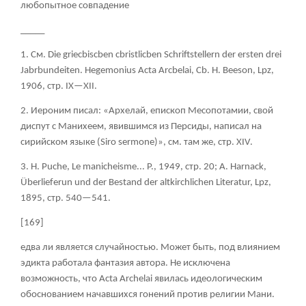
любопытное совпадение
_____
1. См
. Die griecbiscben cbristlicben Schriftstellern der ersten drei
Jabrbundeiten. Hegemonius Acta Arcbelai, Cb. H. Beeson, Lpz,
1906, стр
. IX—XII.
2. Иероним писал: «Архелай, епископ Месопотамии, свой
диспут с Манихеем, явившимся из Персиды, написал на
сирийском языке (Siro
sermone)», см. там же, стр.
XIV.
3. Н
. Puche, Le manicheisme... P., 1949, стр
. 20; A. Harnack,
Überlieferun und der Bestand der altkirchlichen Literatur, Lpz,
1895, стр
. 540—541.
[169]
едва ли является случайностью. Может быть, под влиянием
эдикта работала фантазия автора. Не исключена
возможность, что Acta Archelai явилась идеологическим
обоснованием начавшихся гонений против религии Мани.