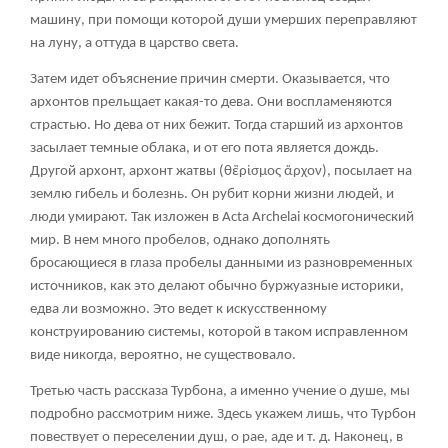
машину, при помощи которой души умерших переправляют
на луну, а оттуда в царство света.
Затем идет объяснение причин смерти. Оказывается, что
архонтов прельщает какая-то дева. Они воспламеняются
страстью. Но дева от них бежит. Тогда старший из архонтов
засылает темные облака, и от его пота является дождь.
Другой архонт, архонт жатвы (
θἒρἰσμος ἄρχον
), посылает на
землю гибель и болезнь. Он рубит корни жизни людей, и
люди умирают. Так изложен в Acta Archelai космогонический
мир. В нем много пробелов, однако дополнять
бросающиеся в глаза пробелы данными из разновременных
источников, как это делают обычно буржуазные историки,
едва ли возможно. Это ведет к искусственному
конструированию системы, которой в таком исправленном
виде никогда, вероятно, не существовало.
Третью часть рассказа Турбона, а именно учение о душе, мы
подробно рассмотрим ниже. Здесь укажем лишь, что Турбон
повествует о переселении душ, о рае, аде и т. д. Наконец, в