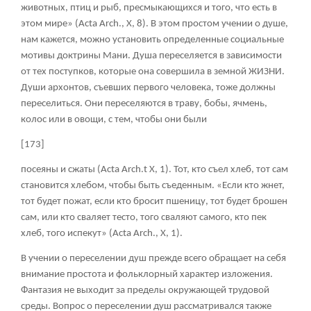
животных, птиц и рыб, пресмыкающихся и того, что есть в
этом мире» (Acta Arch., X, 8). В этом простом учении о душе,
нам кажется, можно установить определенные социальные
мотивы доктрины Мани. Душа переселяется в зависимости
от тех поступков, которые она совершила в земной ЖИЗНИ.
Души архонтов, съевших первого человека, тоже должны
переселиться. Они переселяются в траву, бобы, ячмень,
колос или в овощи, с тем, чтобы они были
[173]
посеяны и сжаты (Acta Arch.t X, 1). Тот, кто съел хлеб, тот сам
становится хлебом, чтобы быть съеденным. «Если кто жнет,
тот будет пожат, если кто бросит пшеницу, тот будет брошен
сам, или кто сваляет тесто, того сваляют самого, кто пек
хлеб, того испекут» (Acta Arch., X, 1).
В учении о переселении душ прежде всего обращает на себя
внимание простота и фольклорный характер изложения.
Фантазия не выходит за пределы окружающей трудовой
среды. Вопрос о переселении душ рассматривался также