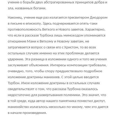
учение о борьбе двух абстрагированных принципов добра и
зла, названных богами.
Наконец, учение еще раз излагается пресвитером Диодором
в письме к епископу. Здесь подчеркивается опять-таки
противоположность Ветхого и Нового заветов. Характерно,
что если в рассказе Турбона лишь мимоходом упоминается
отношение Мани к Ветхому и Новому заветам, не
затрагивается вопрос о связи его с Христом, то во всех
остальных случаях именно на этих проблемах делается
ударение. Эта разница в изложении одного и того же учения
заслуживает объяснения. Интересы композиции требовали,
очевидно, того, чтобы спору предшествовало подробное
изложение доктрины манихеев. С этой целью вводится
Турбон. Иное изложение доктрины в остальных случаях
свидетельствует о том, что рассказа Турбона оказалось
недостаточно для развертывания полемики. Это значит, что
в той среде, куда автор нашего памятника поместил диспут,
манихейство излагалось несколько по-иному, чем это дается
в начале произведения.