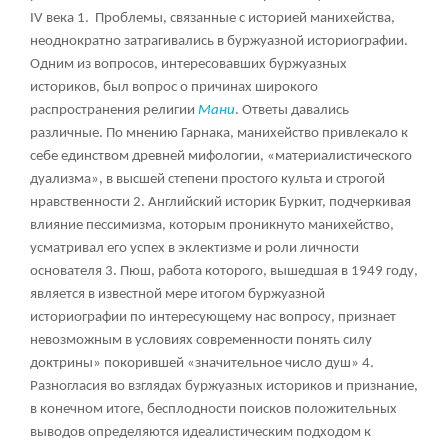
IV века
1
. Проблемы, связанные с историей манихейства,
неоднократно затрагивались в буржуазной историографии.
Одним из вопросов, интересовавших буржуазных
историков, был вопрос о причинах широкого
распространения религии
Мани
. Ответы давались
различные. По мнению Гарнака, манихейство привлекало к
себе единством древней мифологии, «материалистического
дуализма», в высшей степени простого культа и строгой
нравственности
2
. Английский историк Буркит, подчеркивая
влияние пессимизма, которым проникнуто манихейство,
усматривал его успех в эклектизме и роли личности
основателя
3
. Пюш, работа которого, вышедшая в 1949 году,
является в известной мере итогом буржуазной
историографии по интересующему нас вопросу, признает
невозможным в условиях современности понять силу
доктрины» покорившей «значительное число душ»
4
.
Разногласия во взглядах буржуазных историков и признание,
в конечном итоге, бесплодности поисков положительных
выводов определяются идеалистическим подходом к