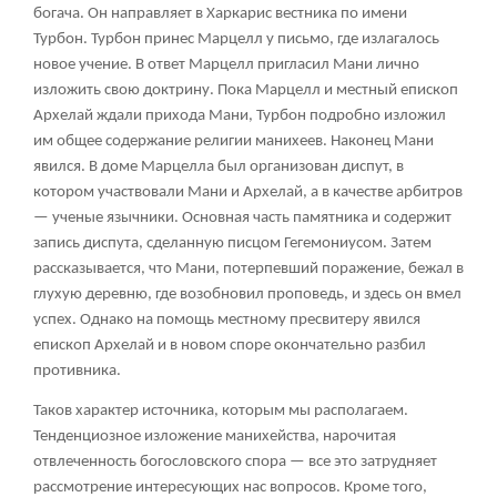
богача. Он направляет в Харкарис вестника по имени
Турбон. Турбон принес Марцелл у письмо, где излагалось
новое учение. В ответ Марцелл пригласил Мани лично
изложить свою доктрину. Пока Марцелл и местный епископ
Архелай ждали прихода Мани, Турбон подробно изложил
им общее содержание религии манихеев. Наконец Мани
явился. В доме Марцелла был организован диспут, в
котором участвовали Мани и Архелай, а в качестве арбитров
— ученые язычники. Основная часть памятника и содержит
запись диспута, сделанную писцом Гегемониусом. Затем
рассказывается, что Мани, потерпевший поражение, бежал в
глухую деревню, где возобновил проповедь, и здесь он вмел
успех. Однако на помощь местному пресвитеру явился
епископ Архелай и в новом споре окончательно разбил
противника.
Таков характер источника, которым мы располагаем.
Тенденциозное изложение манихейства, нарочитая
отвлеченность богословского спора — все это затрудняет
рассмотрение интересующих нас вопросов. Кроме того,