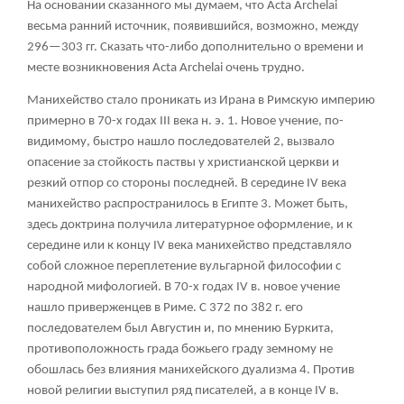
На основании сказанного мы думаем, что Acta Archelai
весьма ранний источник, появившийся, возможно, между
296—303 гг. Сказать что-либо дополнительно о времени и
месте возникновения Acta Archelai очень трудно.
Манихейство стало проникать из Ирана в Римскую империю
примерно в 70-х годах III века н. э.
1
. Новое учение, по-
видимому, быстро нашло последователей
2
, вызвало
опасение за стойкость паствы у христианской церкви и
резкий отпор со стороны последней. В середине IV века
манихейство распространилось в Египте
3
. Может быть,
здесь доктрина получила литературное оформление, и к
середине или к концу IV века манихейство представляло
собой сложное переплетение вульгарной философии с
народной мифологией. В 70-х годах IV в. новое учение
нашло приверженцев в Риме. С 372 по 382 г. его
последователем был Августин и, по мнению Буркита,
противоположность града божьего граду земному не
обошлась без влияния манихейского дуализма
4
. Против
новой религии выступил ряд писателей, а в конце IV в.