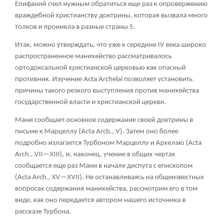
Епифаний счел нужным обратиться еще раз к опровержению
враждебной христианству доктрины, которая вызвала много
толков и проникла в разные страны
5
.
Итак, можно утверждать, что уже к середине IV века широко
распространенное манихейство рассматривалось
ортодоксальной христианской церковью как опасный
противник. Изучение Acta Archelai позволяет установить
причины такого резкого выступления против манихейства
государственной власти и христианской церкви.
Мани сообщает основное содержание своей доктрины в
письме к Марцеллу (Acta Arcb., V). Затем оно более
подробно излагается Турбоном Марцеллу и Архелаю (Acta
Arch., VII—XIII), и, наконец, учение в общих чертах
сообщается еще раз Мани в начале диспута с епископом
(Acta Arch., XV—XVII). Не останавливаясь на общеизвестных
вопросах содержания манихейства, рассмотрим его в том
виде, как оно передается автором нашего источника в
рассказе Турбона.