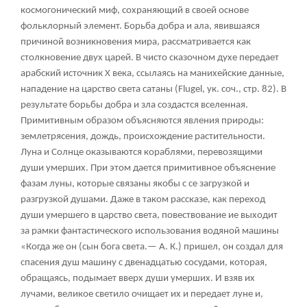
космогонический миф, сохраняющий в своей основе
фольклорный элемент. Борьба добра и ала, явившаяся
причиной возникновения мира, рассматривается как
столкновение двух царей. В чисто сказочном духе передает
арабский источник X века, ссылаясь на манихейские данные,
нападение на царство света сатаны (Flugel, ук. соч., стр. 82). В
результате борьбы добра и зла создастся вселенная.
Примитивным образом объясняются явления природы:
землетрясения, дождь, происхождение растительности.
Луна и Солнце оказываются кораблями, перевозящими
души умерших. При этом дается примитивное объяснение
фазам луны, которые связаны якобы с се загрузкой и
разгрузкой душами. Даже в таком рассказе, как переход
души умершего в царство света, повествование ие выходит
за рамки фантастического использования водяной машины
«Когда же он (сын бога света.— А. К.) пришел, он создал для
спасения душ машину с двенадцатью сосудами, которая,
обращаясь, подымает вверх души умерших. И взяв их
лучами, великое светило очищает их и передает луне и,