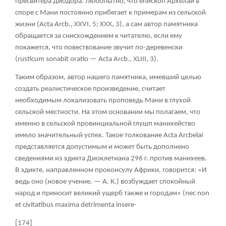
пресвитера Диодора. Любопытно, что епископ Архелай в
споре с Мани постоянно прибегает к примерам из сельской
жизни (Acta Arcb., XXVI, 5; XXX, 3), а сам автор памятника
обращается за снисхождением к читателю, если ему
покажется, что повествование звучит по-деревенски
(rusticum sonabit oratio — Acta Arcb., XLIII, 3).
Таким образом, автор нашего памятника, имевший целью
создать реалистическое произведение, считает
необходимым локализовать проповедь Мани в глухой
сельской местности. На этом основании мы полагаем, что
именно в сельской провинциальной глушп манихейство
имело значительный успех. Такое толкование Acta Arcbelai
представляется допустимым и может быть дополнено
сведениями из эдикта Диоклетиана 296 г. против манихеев.
В эдикте, направленном проконсулу Африки, говорится: «И
ведь оно (новое учение. — А. К.) возбуждает спокойный
народ и приносит великий ущерб также и городам» (nec non
et civitatibus maxima detrimenta insere-
[174]