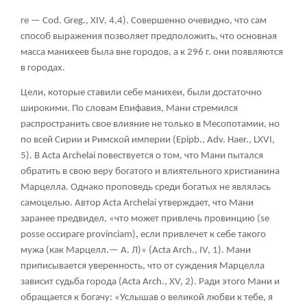
re — Cod. Greg., XIV, 4,4). Совершенно очевидно, что сам
способ выражения позволяет предположить, что основная
масса манихеев была вне городов, а к 296 г. они появляются
в городах.
Цели, которые ставили себе манихеи, были достаточно
широкими. По словам Епифавия, Мани стремился
распространить свое влияние не только в Месопотамии, но
по всей Сирии и Римской империи (Epipb., Adv. Haer., LXVI,
5). В Acta Archelai повествуется о том, что Мани пытался
обратить в свою веру богатого и влиятельного христианина
Марцелла. Однако проповедь среди богатых не являлась
самоцелью. Автор Acta Archelai утверждает, что Мани
заранее предвидел, «что может привлечь провинцию (se
posse оссираге provinciam), если привлечет к себе такого
мужа (как Марцелл.— А. Л)» (Acta Arch., IV, 1). Мани
приписывается уверенность, что от суждения Марцелла
зависит судьба города (Acta Arch., XV, 2). Ради этого Мани и
обращается к богачу: «Услышав о великой любви к тебе, я