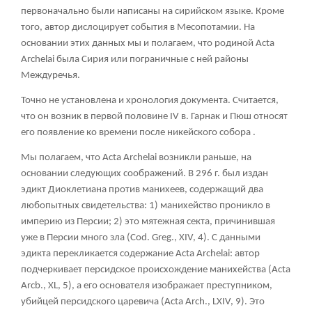
первоначально были написаны на сирийском языке. Кроме
того, автор дислоцирует события в Месопотамии. На
основании этих данных мы и полагаем, что родиной Acta
Archelai была Сирия или пограничные с ней районы
Междуречья.
Точно не установлена и хронология документа. Считается,
что он возник в первой половине IV в. Гарнак и Пюш относят
его появление ко времени после никейского собора .
Мы полагаем, что Acta Archelai возникли раньше, на
основании следующих соображений. В 296 г. был издан
эдикт Диоклетиана против манихеев, содержащий два
любопытных свидетельства: 1) манихейство проникло в
империю из Персии; 2) это мятежная секта, причинившая
уже в Персии много зла (Cod. Greg., XIV, 4). С данными
эдикта перекликается содержание Acta Archelai: автор
подчеркивает персидское происхождение манихейства (Acta
Arcb., XL, 5), а его основателя изображает преступником,
убийцей персидского царевича (Acta Arch., LXIV, 9). Это