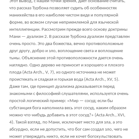
Этот вывод, с нашей точки зрения, дает основание считать,
что рассказ Турбона позволяет судить об особенностях
манихейства в его наиболее чистом виде и популярной
форме, во всяком случае неприемлемой для языческой
интеллигенции. Рассмотрим прежде всего основу доктрины
Мани — дуализм
2
. В рассказе Турбона дуализм представлен
очень просто. Это два божества, вечно противоположные
друг другу, добро и зло, воплощение света и воплощение
тьмы. Объяснение этой противоположности дается очень
наглядно. Одно дерево не приносит и хорошего и плохого
плода (Acta Arch., V, 7), из одного источника не может
проистекать и сладкая и горькая вода (Acta Arch., XV, 5).
Даже там, где принцип дуализма доказывается перед
знакомыми с философией слушателями, используется очень
простой логический пример: «Мир — сосуд; если бы
субстанция бога наполнила весь этот сосуд, каким образом
можно что-нибудь добавить в этот сосуд?» (Acta Arch., XVI,
4). Такой взгляд, по Мани, исключает место для зла, а это
абсурдно, если не допустить, что бог сам создал зло, чего не
может утверждать никто, если не хочет богохульствовать