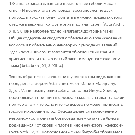
13-й главе рассказывается о предстоящей гибели мира в
огне: «И после этого произойдет восстановление двух
природ, и архонты будут обитать в нижних пределах своих,
отец же в верхних, которые опять получат свое» (Acta Arch.,
XIII, 3). Так наиболее полно излагается доктрина Мани.
Общее содержание сводится к объяснению возникновения
космоса и к объяснению некоторых природных явлений.
Здесь почти ничего не говорится об отношении Мани к
христианству, и только Ветхий завет именуется созданием
тьмы (Acta Arch., XI, 3; XII, 4).
Теперь обратимся к изложению учения в том виде, как оно
передается автором Acta в письме от Мани к Марцеллу.
Здесь Мани, именующий себя апостолом Иисуса Христа,
обосновывает принцип дуализма, ссылаясь на евангельский
пример о том, что одно и то же дерево не может приносить
плохой и хороший плод. Отсюда делается заключение о
невозможности считать бога создателем сатаны, а Христа
родившимся «от крови и плоти и иной нечистоты женской»
(Acta Arch., V, 2). Вот основное» с чем будто бы обращается