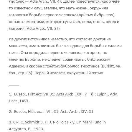
της ζωῆς
— Acta Arch., VII, 4). Далее повествуется, как о чем-
то известном слушателям, что мать жизни, окружила
готового к борьбе первого человека (
πρὦτων ἄνθρωπον
)
пятью элементами, которые суть: свет, вода, огонь, ветер и
материя (Acta Arcb., VII, 3)»
Из других источников известно, что согласно доктрине
манихеев, «мать жизни» была создана для борьбы с силами
тьмы. Она породила первого человека, которого, по
мнению Буркита, не следует сравнивать с библейским
Адамом, а скорее с
πρὦτως ἄνθρωπος
гностиков (Bürkitt, ук.
соч., стр. 35). Первый человек, окруженный пятью
_____
1.
Euseb., Hist.eccl.VII,31; Acta Arcb., XXI, 7—8.; Epiph., Adv.
Haer.,
LXVI.
2
. Euseb., Hist, eccl., VII, 31; Acta Arcb., XIV, 31.
3. См
. C. Sс
hmidt u. H. J. P о
l о
t s k y, Ein Mani Fund in
Aegypten, В
., 1933.