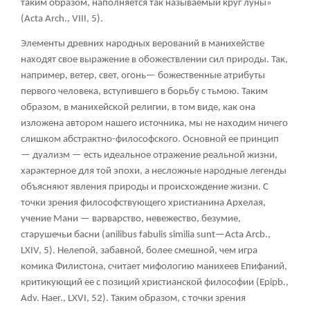
таким образом, наполняется так называемый круг луны»
(Acta Arch., VIII, 5).
Элементы древних народных верований в манихействе
находят свое выражение в обожествлении сил природы. Так,
например, ветер, свет, огонь— божественные атрибуты
первого человека, вступившего в борьбу с тьмою. Таким
образом, в манихейской религии, в том виде, как она
изложена автором нашего источника, мы не находим ничего
слишком абстрактно-философского. Основной ее принцип
— дуализм — есть идеальное отражение реальной жизни,
характерное для той эпохи, а несложные народные легенды
объясняют явления природы и происхождение жизни. С
точки зрения философствующего христианина Архелая,
учение Мани — варварство, невежество, безумие,
старушечьи басни (anilibus fabulis similia sunt—Acta Arcb.,
LXIV, 5). Нелепой, забавной, более смешной, чем игра
комика Филистона, считает мифологию манихеев Епифаний,
критикующий ее с позиций христианской философии (Epipb.,
Adv. Haer., LXVI, 52). Таким образом, с точки зрения