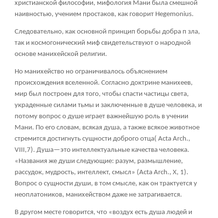
христианской философии, мифология Мани была смешной
наивностью, учением простаков, как говорит Hegemonius.
Следовательно, как основной принцип борьбы добра п зла,
так и космогонический миф свидетельствуют о народной
основе манихейской религии.
Но манихейство но ограничивалось объяснением
происхождения вселенной. Согласно доктрине манихеев,
мир был построен для того, чтобы спасти частицы света,
украденные силами тьмы и заключенные в душе человека, и
потому вопрос о душе играет важнейшую роль в учении
Мани. По его словам, всякая душа, а также всякое животное
стремится достигнуть сущности доброго отца( Acta Arch.,
VIII,7). Душа—это интеллектуальные качества человека.
«Названия же души следующие: разум, размышление,
рассудок, мудрость, интеллект, смысл» (Acta Arch., X, 1).
Вопрос о сущности души, в том смысле, как он трактуется у
неоплатоников, манихейством даже не затрагивается.
В другом месте говорится, что «воздух есть душа людей и