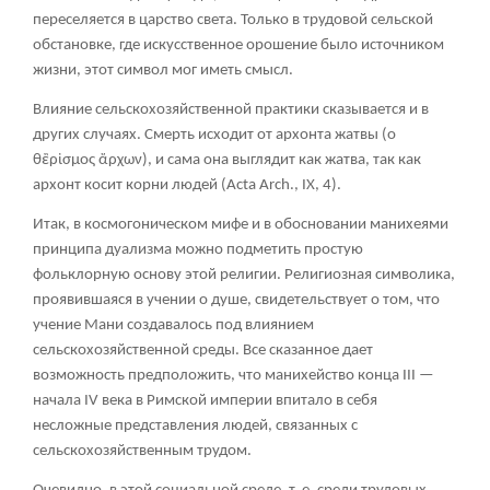
переселяется в царство света. Только в трудовой сельской
обстановке, где искусственное орошение было источником
жизни, этот символ мог иметь смысл.
Влияние сельскохозяйственной практики сказывается и в
других случаях. Смерть исходит от архонта жатвы (
ο
θἒρἰσμος ἄρχων
), и сама она выглядит как жатва, так как
архонт косит корни людей (Acta Arch., IX, 4).
Итак, в космогоническом мифе и в обосновании манихеями
принципа дуализма можно подметить простую
фольклорную основу этой религии. Религиозная символика,
проявившаяся в учении о душе, свидетельствует о том, что
учение Мани создавалось под влиянием
сельскохозяйственной среды. Все сказанное дает
возможность предположить, что манихейство конца III —
начала IV века в Римской империи впитало в себя
несложные представления людей, связанных с
сельскохозяйственным трудом.