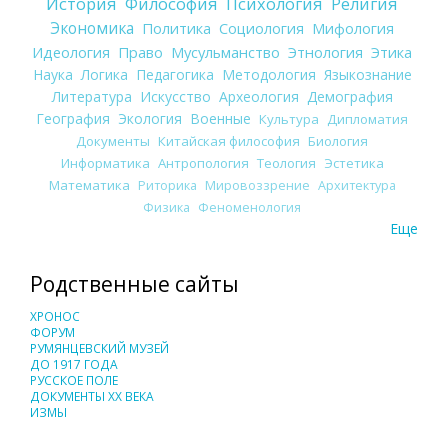
История
Философия
Психология
Религия
Экономика
Политика
Социология
Мифология
Идеология
Право
Мусульманство
Этнология
Этика
Наука
Логика
Педагогика
Методология
Языкознание
Литература
Искусство
Археология
Демография
География
Экология
Военные
Культура
Дипломатия
Документы
Китайская философия
Биология
Информатика
Антропология
Теология
Эстетика
Математика
Риторика
Мировоззрение
Архитектура
Физика
Феноменология
Еще
Родственные сайты
ХРОНОС
ФОРУМ
РУМЯНЦЕВСКИЙ МУЗЕЙ
ДО 1917 ГОДА
РУССКОЕ ПОЛЕ
ДОКУМЕНТЫ XX ВЕКА
ИЗМЫ