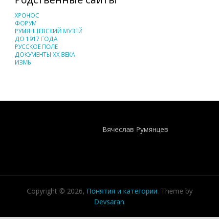
ХРОНОС
ФОРУМ
РУМЯНЦЕВСКИЙ МУЗЕЙ
ДО 1917 ГОДА
РУССКОЕ ПОЛЕ
ДОКУМЕНТЫ XX ВЕКА
ИЗМЫ
Понятия И Категории - Исторический Проект ХРОНОС
WEB-редактор
Вячеслав Румянцев
Copyright © 2026,
Понятия и категории
. Theme by
Devsaran
.