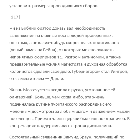
установить размеры проводившихся сборов.
[217]
ми из Библии оратор доказывал необходимость
выдвижения на главные посты людей проверенных,
опытных, а не каких-нибудь скороспелых политиканов
(явный намек на Вейна), от которых можно ожидать
неприятных сюрпризов
11
. Разгром антиномии, а также
предварительные усилия магистрата и духовная обработка
колонистов сделали свое дело. Губернатором стал Уинтроп,
его заместителем — Дадли.
Жизнь Массачусетса входила в русло, уготованное ей
олигархией. Больше, чем когда-либо, эта жизнь
подчинялась рутине пуританского распорядка с его
мелочным досмотром за любым шагом и движением мысли
поселенцев. Прием в члены церкви был сильно ограничен. В
конгрегациях поддерживалась строгая дисциплина.
Состоятельный священник Эдмунд Браун, получивший по