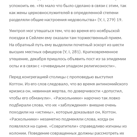
успокоить ее. «Но мало что было сделано в связи с этим, так
как жены церковнослужителей в определенной степени
разделяли общие настроения недовольства» (У, I, 279)
19
.
Уинтроп мог утешаться тем, что во время его ноябрьской
поездки в Сейлем ему оказали там торжественный прием.
На обратный путь ему выделили почетный эскорт из шести
высших местных офицеров (У, I, 281). Кратковременное
утешение, декабря пришлось объявить пост из-за эпидемии
оспы и в связи с «очевидным упадком религиозности».
Перед конгрегацией столицы с проповедью выступил
Коттон. Из его слов следовало, что во время антиномийского
кризиса он, невинная жертва, по доверчивости «допустил,
чтобы его обманули». «Раскольники» нарочно так ловко
подбирали слова, что их «заблуждения» внешне очень
походили на «истины», которые доказывал он, Коттон.
«Раскольники» незаметно подменяли слова, когда он
появлялся на сцене. «Совратители» справедливо изгнаны из
колонии. Поведение совращенных должны рассмотреть их