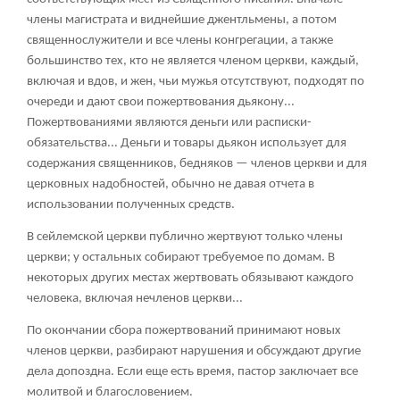
члены магистрата и виднейшие джентльмены, а потом
священнослужители и все члены конгрегации, а также
большинство тех, кто не является членом церкви, каждый,
включая и вдов, и жен, чьи мужья отсутствуют, подходят по
очереди и дают свои пожертвования дьякону...
Пожертвованиями являются деньги или расписки-
обязательства... Деньги и товары дьякон использует для
содержания священников, бедняков — членов церкви и для
церковных надобностей, обычно не давая отчета в
использовании полученных средств.
В сейлемской церкви публично жертвуют только члены
церкви; у остальных собирают требуемое по домам. В
некоторых других местах жертвовать обязывают каждого
человека, включая нечленов церкви...
По окончании сбора пожертвований принимают новых
членов церкви, разбирают нарушения и обсуждают другие
дела допоздна. Если еще есть время, пастор заключает все
молитвой и благословением.