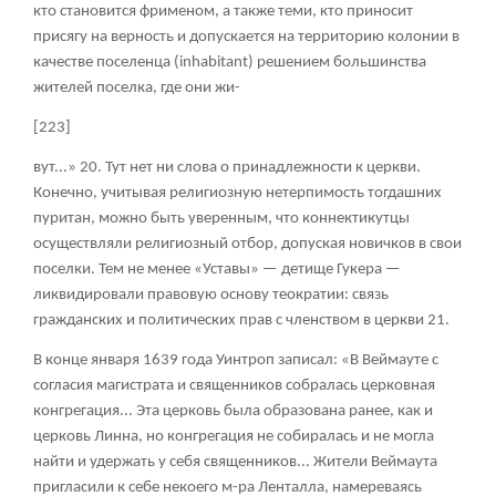
кто становится фрименом, а также теми, кто приносит
присягу на верность и допускается на территорию колонии в
качестве поселенца (inhabitant) решением большинства
жителей поселка, где они жи-
[223]
вут...»
20
. Тут нет ни слова о принадлежности к церкви.
Конечно, учитывая религиозную нетерпимость тогдашних
пуритан, можно быть уверенным, что коннектикутцы
осуществляли религиозный отбор, допуская новичков в свои
поселки. Тем не менее «Уставы» — детище Гукера —
ликвидировали правовую основу теократии: связь
гражданских и политических прав с членством в церкви
21
.
В конце января 1639 года Уинтроп записал: «В Веймауте с
согласия магистрата и священников собралась церковная
конгрегация... Эта церковь была образована ранее, как и
церковь Линна, но конгрегация не собиралась и не могла
найти и удержать у себя священников... Жители Веймаута
пригласили к себе некоего м-ра Ленталла, намереваясь