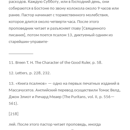
расходов. Каждую Субботу, или в Господний день, они
собираются в Бостоне по звону колокола около 9 часов или
ранее. Пастор начинает с торжественного молебствия,
которое длится около четверти часа. После этого
проповедник читает и разъясняет главу [Священного
писания], потом поется псалом
13
, диктуемый одним из
старейшин-управите-
____________
11. Breen Т
. Н
. The Character of the Good Ruler, p. 58.
12.
Letters,
p. 228, 232.
13. «Книга псалмов» — одно на первых печатных изданий в
Массачусетсе. Английский перевод осуществили Томас Велд,
Джон Элиот и Ричард Меаер (The Puritans, vol. II, p. 556—
561).
[218]
лей. После этого пастор читает проповедь, иногда