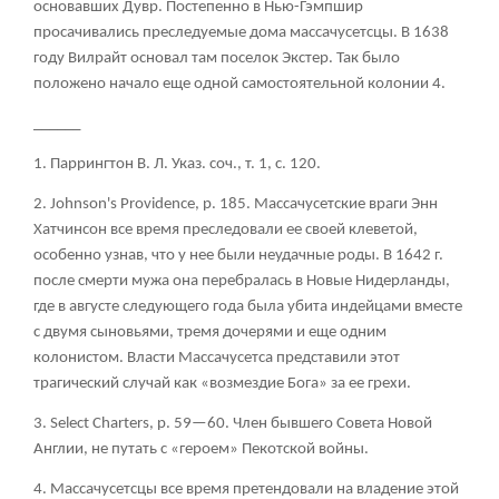
основавших Дувр. Постепенно в Нью-Гэмпшир
просачивались преследуемые дома массачусетсцы. В 1638
году Вилрайт основал там поселок Экстер. Так было
положено начало еще одной самостоятельной колонии
4
.
______
1. Паррингтон В. Л. Указ. соч., т. 1, с. 120.
2. Johnson's Providence, p. 185. Массачусетские враги Энн
Хатчинсон все время преследовали ее своей клеветой,
особенно узнав, что у нее были неудачные роды. В 1642 г.
после смерти мужа она перебралась в Новые Нидерланды,
где в августе следующего года была убита индейцами вместе
с двумя сыновьями, тремя дочерями и еще одним
колонистом. Власти Массачусетса представили этот
трагический случай как «возмездие Бога» за ее грехи.
3. Select Charters, p. 59—60. Член бывшего Совета Новой
Англии, не путать с «героем» Пекотской войны.
4. Массачусетсцы все время претендовали на владение этой