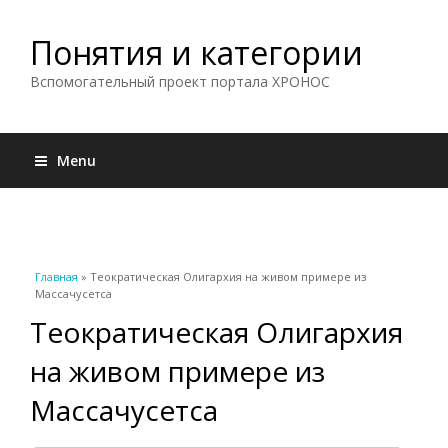
Понятия и категории
Вспомогательный проект портала ХРОНОС
Menu
Вы здесь
Главная
» Теократическая Олигархия на живом примере из
Массачусетса
Теократическая Олигархия
на живом примере из
Массачусетса