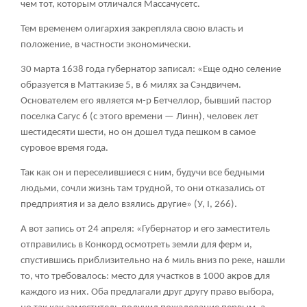
чем тот, которым отличался Массачусетс.
Тем временем олигархия закрепляла свою власть и
положение, в частности экономически.
30 марта 1638 года губернатор записал: «Еще одно селение
образуется в Маттакизе
5
, в 6 милях за Сэндвичем.
Основателем его является м-р Бетчеллор, бывший пастор
поселка Сагус
6
(с этого времени — Линн), человек лет
шестидесяти шести, но он дошел туда пешком в самое
суровое время года.
Так как он и переселившиеся с ним, будучи все бедными
людьми, сочли жизнь там трудной, то они отказались от
предприятия и за дело взялись другие» (У, I, 266).
А вот запись от 24 апреля: «Губернатор и его заместитель
отправились в Конкорд осмотреть земли для ферм и,
спустившись приблизительно на 6 миль вниз по реке, нашли
то, что требовалось: место для участков в 1000 акров для
каждого из них. Оба предлагали друг другу право выбора,