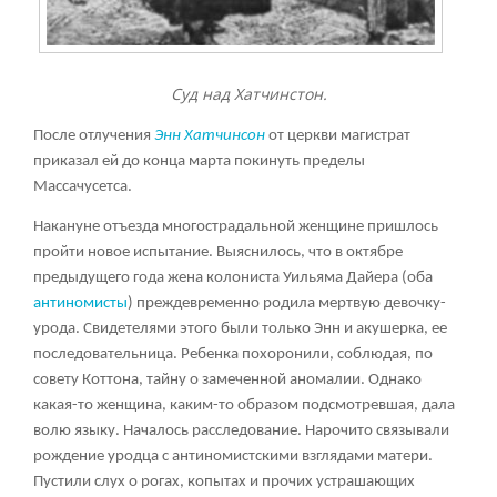
Суд над Хатчинстон.
После отлучения
Энн Хатчинсон
от церкви магистрат
приказал ей до конца марта покинуть пределы
Массачусетса.
Накануне отъезда многострадальной женщине пришлось
пройти новое испытание. Выяснилось, что в октябре
предыдущего года жена колониста Уильяма Дайера (оба
антиномисты
) преждевременно родила мертвую девочку-
урода. Свидетелями этого были только Энн и акушерка, ее
последовательница. Ребенка похоронили, соблюдая, по
совету Коттона, тайну о замеченной аномалии. Однако
какая-то женщина, каким-то образом подсмотревшая, дала
волю языку. Началось расследование. Нарочито связывали
рождение уродца с антиномистскими взглядами матери.
Пустили слух о рогах, копытах и прочих устрашающих