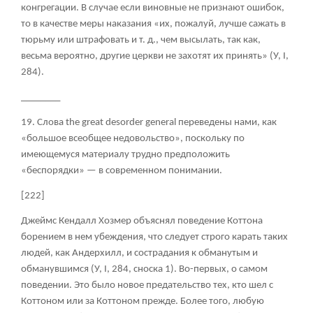
конгрегации. В случае если виновные не признают ошибок,
то в качестве меры наказания «их, пожалуй, лучше сажать в
тюрьму или штрафовать и т. д., чем высылать, так как,
весьма вероятно, другие церкви не захотят их принять» (У, I,
284).
________
19. Слова the great desorder general переведены нами, как
«большое всеобщее недовольство», поскольку по
имеющемуся материалу трудно предположить
«беспорядки» — в современном понимании.
[222]
Джеймс Кендалл Хозмер объяснял поведение Коттона
борением в нем убеждения, что следует строго карать таких
людей, как Андерхилл, и сострадания к обманутым и
обманувшимся (У, I, 284, сноска 1). Во-первых, о самом
поведении. Это было новое предательство тех, кто шел с
Коттоном или за Коттоном прежде. Более того, любую