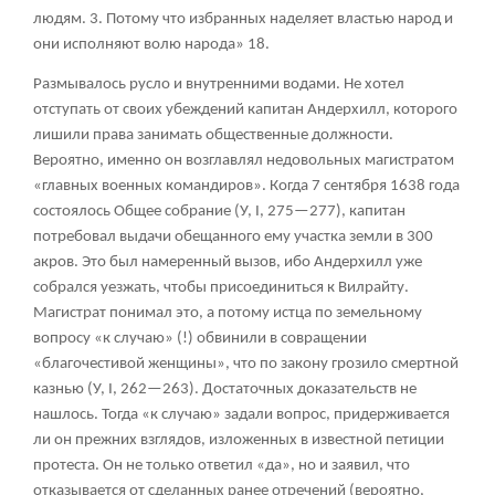
людям. 3. Потому что избранных наделяет властью народ и
они исполняют волю народа»
18
.
Размывалось русло и внутренними водами. Не хотел
отступать от своих убеждений капитан Андерхилл, которого
лишили права занимать общественные должности.
Вероятно, именно он возглавлял недовольных магистратом
«главных военных командиров». Когда 7 сентября 1638 года
состоялось Общее собрание (У, I, 275—277), капитан
потребовал выдачи обещанного ему участка земли в 300
акров. Это был намеренный вызов, ибо Андерхилл уже
собрался уезжать, чтобы присоединиться к Вилрайту.
Магистрат понимал это, а потому истца по земельному
вопросу «к случаю» (!) обвинили в совращении
«благочестивой женщины», что по закону грозило смертной
казнью (У, I, 262—263). Достаточных доказательств не
нашлось. Тогда «к случаю» задали вопрос, придерживается
ли он прежних взглядов, изложенных в известной петиции
протеста. Он не только ответил «да», но и заявил, что
отказывается от сделанных ранее отречений (вероятно,