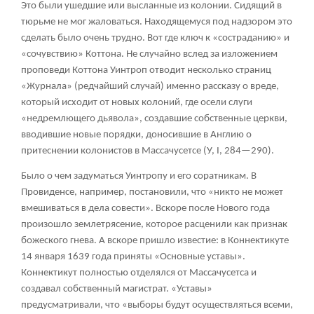
Это были ушедшие или высланные из колонии. Сидящий в
тюрьме не мог жаловаться. Находящемуся под надзором это
сделать было очень трудно. Вот где ключ к «состраданию» и
«сочувствию» Коттона. Не случайно вслед за изложением
проповеди Коттона Уинтроп отводит несколько страниц
«Журнала» (редчайший случай) именно рассказу о вреде,
который исходит от новых колоний, где осели слуги
«недремлющего дьявола», создавшие собственные церкви,
вводившие новые порядки, доносившие в Англию о
притеснении колонистов в Массачусетсе (У, I, 284—290).
Было о чем задуматься Уинтропу и его соратникам. В
Провиденсе, например, постановили, что «никто не может
вмешиваться в дела совести». Вскоре после Нового года
произошло землетрясение, которое расценили как признак
божеского гнева. А вскоре пришло известие: в Коннектикуте
14 января 1639 года приняты «Основные уставы».
Коннектикут полностью отделялся от Массачусетса и
создавал собственный магистрат. «Уставы»
предусматривали, что «выборы будут осуществляться всеми,