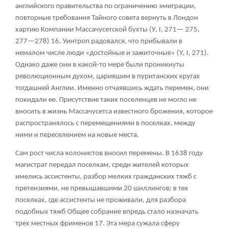
английского правительства по ограничению эмиграции,
повторные требования Тайного совета вернуть в Лондон
хартию Компании Массачусетской бухты (У, I, 271— 275,
277—278)
16
. Уинтроп радовался, что прибывали в
немалом числе люди «достойные и зажиточные» (У, I, 271).
Однако даже они в какой-то мере были проникнуты
революционным духом, царившим в пуританских кругах
тогдашней Англии. Именно отчаявшись ждать перемен, они
покидали ее. Присутствие таких поселенцев не могло не
вносить в жизнь Массачусетса известного брожения, которое
распространялось с перемещениями в поселках, между
ними и переселением на новые места.
Сам рост числа колонистов вносил перемены. В 1638 году
магистрат передал поселкам, среди жителей которых
имелись ассистенты, разбор мелких гражданских тяжб с
претензиями, не превышавшими 20 шиллингов; в тех
поселках, где ассистенты не проживали, для разбора
подобных тяжб Общее собрание впредь стало назначать
трех местных фрименов
17
. Эта мера сужала сферу