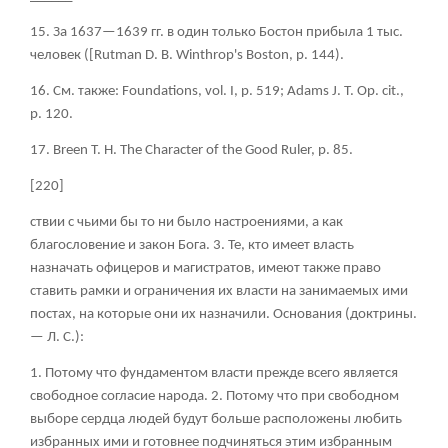
15. За 1637—1639 гг. в один только Бостон прибыла 1 тыс.
человек ([Rutman D. В. Winthrop's Boston, p. 144).
16. См
. также
: Foundations, vol. I, p. 519; Adams J. T. Op. cit.,
p. 120.
17. Breen Т
. H. The Character of the Good Ruler, p. 85.
[220]
ствии с чьими бы то ни было настроениями, а как
благословение и закон Бога. 3. Те, кто имеет власть
назначать офицеров и магистратов, имеют также право
ставить рамки и ограничения их власти на занимаемых ими
постах, на которые они их назначили.
Основания
(доктрины.
— Л. С.):
1. Потому что фундаментом власти прежде всего является
свободное согласие народа. 2. Потому что при свободном
выборе сердца людей будут больше расположены любить
избранных ими и готовнее подчиняться этим избранным