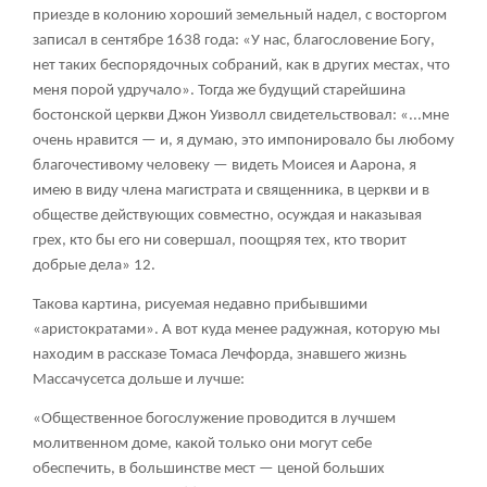
приезде в колонию хороший земельный надел, с восторгом
записал в сентябре 1638 года: «У нас, благословение Богу,
нет таких беспорядочных собраний, как в других местах, что
меня порой удручало». Тогда же будущий старейшина
бостонской церкви Джон Уизволл свидетельствовал: «...мне
очень нравится — и, я думаю, это импонировало бы любому
благочестивому человеку — видеть Моисея и Аарона, я
имею в виду члена магистрата и священника, в церкви и в
обществе действующих совместно, осуждая и наказывая
грех, кто бы его ни совершал, поощряя тех, кто творит
добрые дела»
12
.
Такова картина, рисуемая недавно прибывшими
«аристократами». А вот куда менее радужная, которую мы
находим в рассказе Томаса Лечфорда, знавшего жизнь
Массачусетса дольше и лучше:
«Общественное богослужение проводится в лучшем
молитвенном доме, какой только они могут себе
обеспечить, в большинстве мест — ценой больших