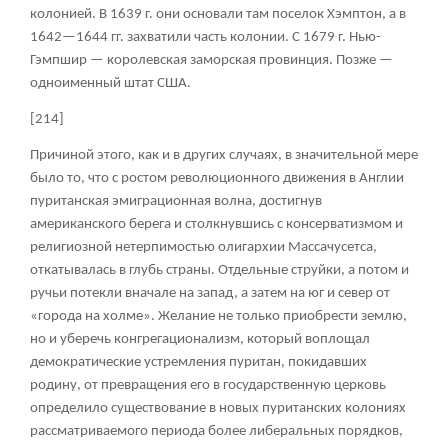
колонией. В 1639 г. они основали там поселок Хэмптон, а в
1642—1644 гг. захватили часть колонии. С 1679 г. Нью-
Гэмпшир — королевская заморская провинция. Позже —
одноименный штат США.
[214]
Причиной этого, как и в других случаях, в значительной мере
было то, что с ростом революционного движения в Англии
пуританская эмиграционная волна, достигнув
американского берега и столкнувшись с консерватизмом и
религиозной нетерпимостью олигархии Массачусетса,
откатывалась в глубь страны. Отдельные струйки, а потом и
ручьи потекли вначале на запад, а затем на юг и север от
«города на холме». Желание не только приобрести землю,
но и уберечь конгрегационализм, который воплощал
демократические устремления пуритан, покидавших
родину, от превращения его в государственную церковь
определило существование в новых пуританских колониях
рассматриваемого периода более либеральных порядков,