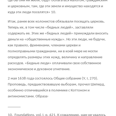
где бы они ни жили, будут облагаться налогом, гражданским
и церковным, там, где эти земли и имущество находятся и
куда эти люди поселятся»
10
.
Итак, ранее всех колонистов обязывали посещать церковь.
Теперь их, в том числе «бедных людей», заставляли
содержать ее. Этих же «бедных людей» принуждали вносить
деньги на «общественные нужды». Но эти люди, не будучи,
как правило, фрименами, членами церкви и
полноправными гражданами, ни в коей мере не могли
определять размеры этих нужд, величину и направление
расходов. «Бедные люди» оплачивали свое собственное
экономическое и духовное угнетение.
2 мая 1638 года состоялось Общее собрание (У, I, 270).
Проповедь, предшествовавшую выборам, прочел Шеперд,
особенно отличившийся в полемике с Коттоном и
антиномистами. Образа-
_______
10. Foundations, vol. I, p. 421. К сожалению, нам не удалось