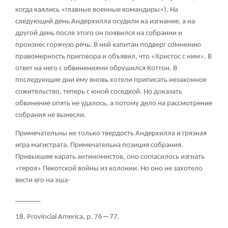
когда каялись «главные военные командиры»). На
следующий день Андерхилла осудили на изгнание, а на
другой день после этого он появился на собрании и
произнес горячую речь. В ней капитан подверг сомнению
правомерность приговора и объявил, что «Христос с ним». В
ответ на него с обвинениями обрушился Коттон. В
последующие дни ему вновь хотели приписать незаконное
сожительство, теперь с юной соседкой. Но доказать
обвинение опять не удалось, а потому дело на рассмотрение
собрания не вынесли.
Примечательны не только твердость Андерхилла и грязная
игра магистрата. Примечательна позиция собрания.
Привыкшее карать антиномистов, оно согласилось изгнать
«героя» Пекотской войны из колонии. Но оно не захотело
вести его на эша-
_______
18. Provincial America, p. 76—77.