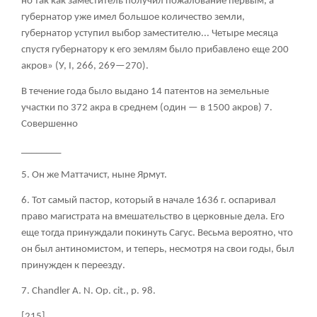
но так как заместитель получил пожалование первым, а
губернатор уже имел большое количество земли,
губернатор уступил выбор заместителю... Четыре месяца
спустя губернатору к его землям было прибавлено еще 200
акров» (У, I, 266, 269—270).
В течение года было выдано 14 патентов на земельные
участки по 372 акра в среднем (один — в 1500 акров)
7
.
Совершенно
________
5. Он же Маттачист, ныне Ярмут.
6. Тот самый пастор, который в начале 1636 г. оспаривал
право магистрата на вмешательство в церковные дела. Его
еще тогда принуждали покинуть Сагус. Весьма вероятно, что
он был антиномистом, и теперь, несмотря на свои годы, был
принужден к переезду.
7. Chandler А
. N. Op. cit., р
. 98.
[215]