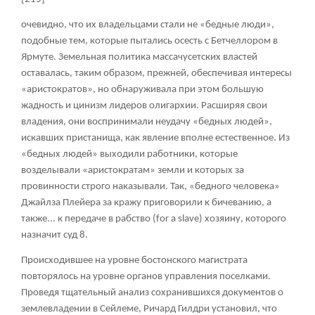
очевидно, что их владельцами стали не «бедные люди»,
подобные тем, которые пытались осесть с Бетчеллором в
Ярмуте. Земельная политика массачусетских властей
оставалась, таким образом, прежней, обеспечивая интересы
«аристократов», но обнаруживала при этом большую
жадность и цинизм лидеров олигархии. Расширяя свои
владения, они воспринимали неудачу «бедных людей»,
искавших пристанища, как явление вполне естественное. Из
«бедных людей» выходили работники, которые
возделывали «аристократам» земли и которых за
провинности строго наказывали. Так, «бедного человека»
Джайлза Плейера за кражу приговорили к бичеванию, а
также... к передаче в рабство (for а slave) хозяину, которого
назначит суд
8
.
Происходившее на уровне бостонского магистрата
повторялось на уровне органов управления поселками.
Проведя тщательный анализ сохранившихся документов о
землевладении в Сейлеме, Ричард Гилдри установил, что