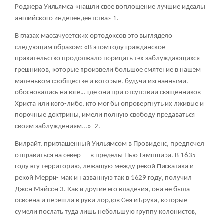
Роджера Уильямса «нашли свое воплощение лучшие идеалы
английского индепендентства»
1
.
В глазах массачусетских ортодоксов это выглядело
следующим образом: «В этом году гражданское
правительство продолжало порицать тех заблуждающихся
грешников, которые произвели большое смятение в нашем
маленьком сообществе и которые, будучи изгнанными,
обосновались на юге... где они при отсутствии священников
Христа или кого-либо, кто мог бы опровергнуть их лживые и
порочные доктрины, имели полную свободу предаваться
своим заблуждениям...»
2
.
Вилрайт, приглашенный Уильямсом в Провиденс, предпочел
отправиться на север — в пределы Нью-Гэмпшира. В 1635
году эту территорию, лежащую между рекой Пискатака и
рекой Мерри- мак и названную так в 1629 году, получил
Джон Мэйсон
3
. Как и другие его владения, она не была
освоена и перешла в руки лордов Сея и Брука, которые
сумели послать туда лишь небольшую группу колонистов,