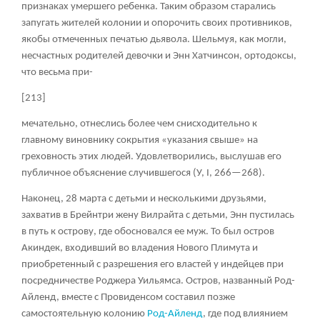
признаках умершего ребенка. Таким образом старались
запугать жителей колонии и опорочить своих противников,
якобы отмеченных печатью дьявола. Шельмуя, как могли,
несчастных родителей девочки и Энн Хатчинсон, ортодоксы,
что весьма при-
[213]
мечательно, отнеслись более чем снисходительно к
главному виновнику сокрытия «указания свыше» на
греховность этих людей. Удовлетворились, выслушав его
публичное объяснение случившегося (У, I, 266—268).
Наконец, 28 марта с детьми и несколькими друзьями,
захватив в Брейнтри жену Вилрайта с детьми, Энн пустилась
в путь к острову, где обосновался ее муж. То был остров
Акиндек, входивший во владения Нового Плимута и
приобретенный с разрешения его властей у индейцев при
посредничестве Роджера Уильямса. Остров, названный Род-
Айленд, вместе с Провиденсом составил позже
самостоятельную колонию
Род-Айленд
, где под влиянием