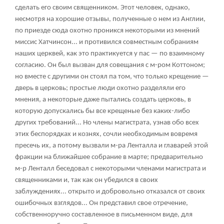
сделать его своим священником. Этот человек, однако,
несмотря на хорошие отзывы, полученные о нем из Англии,
по приезде сюда охотно проникся некоторыми из мнений
миссис Хатчинсон... и противился совместным собраниям
наших церквей, как это практикуется у пас — по взаимному
согласию. Он был вызван для совещания с м-ром Коттоном;
но вместе с другими он стоял па том, что только крещение —
дверь в церковь; простые люди охотно разделяли его
мнения, а некоторые даже пытались создать церковь, в
которую допускались бы все крещеные без каких-либо
других требований... Но члены магистрата, узнав обо всех
этих беспорядках и кознях, сочли необходимым вовремя
пресечь их, а потому вызвали м-ра Ленталла и главарей этой
фракции на ближайшее собрание в марте; предварительно
м-р Ленталл беседовал с некоторыми членами магистрата и
священниками и, так как он убедился в своих
заблуждениях... открыто и добровольно отказался от своих
ошибочных взглядов... Он представил свое отречение,
собственноручно составленное в письменном виде, для