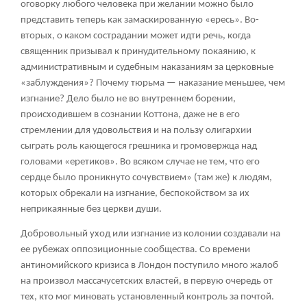
оговорку любого человека при желании можно было
представить теперь как замаскированную «ересь». Во-
вторых, о каком сострадании может идти речь, когда
священник призывал к принудительному покаянию, к
административным и судебным наказаниям за церковные
«заблуждения»? Почему тюрьма — наказание меньшее, чем
изгнание? Дело было не во внутреннем борении,
происходившем в сознании Коттона, даже не в его
стремлении для удовольствия и на пользу олигархии
сыграть роль кающегося грешника и громовержца над
головами «еретиков». Во всяком случае не тем, что его
сердце было проникнуто сочувствием» (там же) к людям,
которых обрекали на изгнание, беспокойством за их
неприкаянные без церкви души.
Добровольный уход или изгнание из колонии создавали на
ее рубежах оппозиционные сообщества. Со времени
антиномийского кризиса в Лондон поступило много жалоб
на произвол массачусетских властей, в первую очередь от
тех, кто мог миновать установленный контроль за почтой.