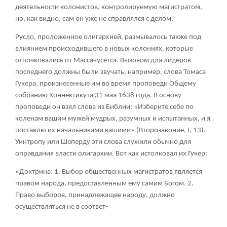
деятельности колонистов, контролируемую магистратом,
но, как видно, сам он уже не справлялся с делом.
Русло, проложенное олигархией, размывалось также под
влиянием происходившего в новых колониях, которые
отпочковались от Массачусетса. Вызовом для лидеров
последнего должны были звучать, например, слова Томаса
Гукера, произнесенные им во время проповеди Общему
собранию Коннектикута 31 мая 1638 года. В основу
проповеди он взял слова из Библии: «Изберите себе по
коленам вашим мужей мудрых, разумных и испытанных, и я
поставлю их начальниками вашими» (Второзаконие, I, 13).
Уинтропу или Шеперду эти слова служили обычно для
оправдания власти олигархии. Вот как истолковал их Гукер:
«
Доктрина
: 1. Выбор общественных магистратов является
правом народа, предоставленным ему самим Богом. 2.
Право выборов, принадлежащее народу, должно
осуществляться не в соответ-
______