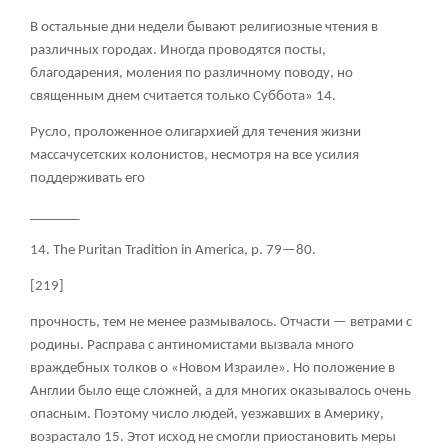
В остальные дни недели бывают религиозные чтения в
различных городах. Иногда проводятся посты,
благодарения, моления по различному поводу, но
священным днем считается только Суббота»
14
.
Русло, проложенное олигархией для течения жизни
массачусетских колонистов, несмотря на все усилия
поддерживать его
_______
14. The Puritan Tradition in America, p. 79—80.
[219]
прочность, тем не менее размывалось. Отчасти — ветрами с
родины. Расправа с антиномистами вызвала много
враждебных толков о «Новом Израиле». Но положение в
Англии было еще сложней, а для многих оказывалось очень
опасным. Поэтому число людей, уезжавших в Америку,
возрастало
15
. Этот исход не смогли приостановить меры