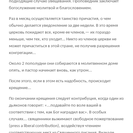
подходящие случаю увещевания. Проповедник заключает
богослужение молитвой и благословением.
Раз в месяц осуществляется таинство причастия, о чем
обычно делается уведомление за две недели. В это время
церковь покидают все, кроме ее членов,— их гораздо
меньше, чем тех, кто уходит... Никто из членов церкви не
может причаститься в этой стране, не получив разрешения
конгрегации...
Около 2 пополудни они собираются в молитвенном доме
опять, и пастор начинает вновь, как утром...
После этого, если в этом есть надобность, происходит
крещение...
По окончании крещения следует контрибуция, когда один из
дьяконов говорит: «...подавайте по воле вашей в
соответствии с тем, как Бог наградил вас». В особых
случаях... священники выжимают свободное пожертвование
(press a liberal contribution), воздействуя чтением
соответствующих мест из Священного писания. Вначале