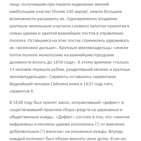
лица, получившие при первом наделении землей
наибольшие участки (более 100 акров), имели большие
возможности расширить их. Одновременно владение
крупным земельным участком служило залогом принятия в
члены церкви и занятия важнейших постов в управлении
поселка. Оставшиеся на этих постах стремились удерживать
их «возможно дольше». Крупные землевладельцы «имели
почти полную монополию на важнейшие городские
должности вплоть до 1650 года». К этому времени «только
13 человек перешли рубеж, разделявший мелких и крупных
землевладельцев». Сервенты оставались сервентами.
Виднейший человек Сейлема имел в 1637 году пять
сервентов
9
.
В 1638 году был принят закон, исправлявший «дефект» в
существовавшей практике сбора средств на церковные и
общественные нужды. «Дефект» состоял в том, что «многие
нефримены и нечлены церкви уклонялись (!) от внесения
добровольных (!) взносов» на указанные нужды. Впредь
каждый колонист был обязан вносить свою долю. Если он,