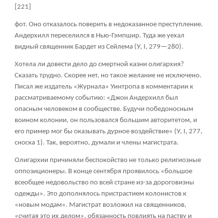
[221]
фот. Оно отказалось поверить в недоказанное преступление.
Андерхилл переселился в Нью-Гэмпшир. Туда же уехал
видный священник Бардет из Сейлема (У, I, 279—280).
Хотела ли довести дело до смертной казни олигархия?
Сказать трудно. Скорее нет, но такое желание не исключено.
Писал же издатель «Журнала» Уинтропа в комментарии к
рассматриваемому событию: «Джон Андерхилл был
опасным человеком в сообществе. Будучи победоносным
воином колонии, он пользовался большим авторитетом, и
его пример мог бы оказывать дурное воздействие» (У, I, 277,
сноска 1). Так, вероятно, думали и члены магистрата.
Олигархии причиняли беспокойство не только религиозные
оппозиционеры. В конце сентября проявилось «большое
всеобщее недовольство по всей стране из-за дороговизны
одежды». Это дополнялось пристрастием колонистов к
«новым модам». Магистрат возложил на священников,
«считая это их делом», обязанность повлиять на паству и