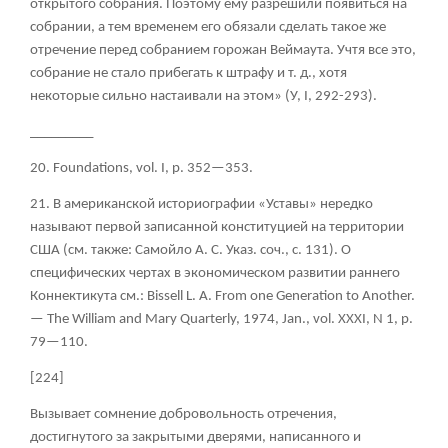
открытого собрания. Поэтому ему разрешили появиться на
собрании, а тем временем его обязали сделать такое же
отречение перед собранием горожан Веймаута. Учтя все это,
собрание не стало прибегать к штрафу и т. д., хотя
некоторые сильно настаивали на этом» (У, I, 292-293).
_________
20. Foundations, vol. I, p. 352—353.
21. В американской историографии «Уставы» нередко
называют первой записанной конституцией на территории
США (см. также: Самойло А. С. Указ. соч., с. 131). О
специфических чертах в экономическом развитии раннего
Коннектикута см.: Bissell L. A. From one Generation to Another.
—
The William and Mary Quarterly, 1974, Jan., vol. XXXI, N 1, p.
79—110.
[224]
Вызывает сомнение добровольность отречения,
достигнутого за закрытыми дверями, написанного и