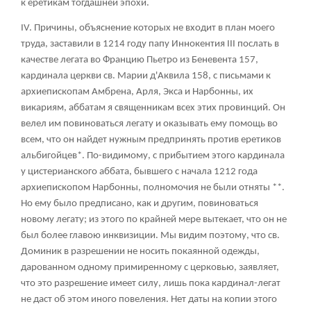
к еретикам тогдашней эпохи.
IV. Причины, объяснение которых не входит в план моего
труда, заставили в 1214 году папу Иннокентия III послать в
качестве легата во Францию Пьетро из Беневента
157
,
кардинала церкви св. Марии д'Аквила
158
, с письмами к
архиепископам Амбрена, Арля, Экса и Нарбонны, их
викариям, аббатам я священникам всех этих провинций. Он
велел им повиноваться легату и оказывать ему помощь во
всем, что он найдет нужным предпринять против еретиков
альбигойцев*. По-видимому, с прибытием этого кардинала
у цистерианского аббата, бывшего с начала 1212 года
архиепископом Нарбонны, полномочия не были отняты **.
Но ему было предписано, как и другим, повиноваться
новому легату; из этого по крайней мере вытекает, что он не
был более главою инквизиции. Мы видим поэтому, что св.
Доминик в разрешении не носить покаянной одежды,
дарованном одному примиренному с церковью, заявляет,
что это разрешение имеет силу, лишь пока кардинал-легат
не даст об этом иного повеления. Нет даты на копии этого