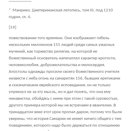
* Манрико, Циетериианская летопись, том III, под 1210
годом, гл. 4.
[59]
повествовании того времени. Они изображают гибель
нескольких миллионов
155
людей среди самых ужасных
мучений, как торжество религии, на которой ее
божественный основатель напечатлел характер кротости,
человеколюбия, доброжелательства и милосердия.
Апостолы однажды просили своего божественного учителя
низвести с неба огонь на самаритян
156
, бывших еретиками
и схизматиками еврейского исповедания; он не только
упрекнул их за эту мысль, но и дал понять, что она ему
ненавистна, обойдясь с ними при этом с такой суровостью,
другого примера которой мы не встречаем в евангелии. В
тринадцатом веке этот урок пропал даром, потому что были
уверены, что история Самарии не имеет ничего общего с тем
поведением, которого надо было держаться по отношению