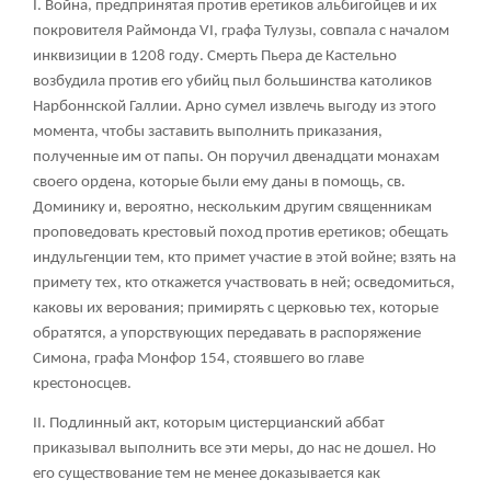
I. Война, предпринятая против еретиков альбигойцев и их
покровителя Раймонда VI, графа Тулузы, совпала с началом
инквизиции в 1208 году. Смерть Пьера де Кастельно
возбудила против его убийц пыл большинства католиков
Нарбоннской Галлии. Арно сумел извлечь выгоду из этого
момента, чтобы заставить выполнить приказания,
полученные им от папы. Он поручил двенадцати монахам
своего ордена, которые были ему даны в помощь, св.
Доминику и, вероятно, нескольким другим священникам
проповедовать крестовый поход против еретиков; обещать
индульгенции тем, кто примет участие в этой войне; взять на
примету тех, кто откажется участвовать в ней; осведомиться,
каковы их верования; примирять с церковью тех, которые
обратятся, а упорствующих передавать в распоряжение
Симона, графа Монфор
154
, стоявшего во главе
крестоносцев.
II. Подлинный акт, которым цистерцианский аббат
приказывал выполнить все эти меры, до нас не дошел. Но
его существование тем не менее доказывается как