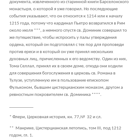
документа, извлеченного из старинной книги Барселонского
монастыря, о которой я уже говорил. Но последующие
события указывают, что он относится к 1214 или к началу
1215 года, потому что кардинал Пьетро возвратился в Рим
около июля ***, а немного спустя св. Доминик совершил то
же путешествие, чтобы испросить у палы утверждения
ордена, который он подготовлял с тех пор для проповеди
против ереси и в который он уже принял нескольких
духовных лиц, причисленных к его ведомству. Один из них,
Тома Селлал, принял их в своем доме, откуда они ходили
для совершения богослужения в церковь св. Романа в
Тулузе, уступленную им в пользование епископом
Фульконом, бывшим цистерцианским монахом, другом а
ревностным покровителем св. Доминика ****.
___________
* Флери, Церковная история, кн. 77,№ 32 и сл.
** Манрике, Цистерцианская летопись, том III, под 1212
годом, гл. 1.