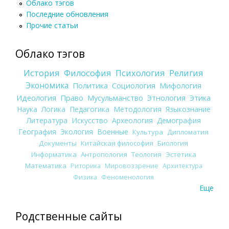
Облако тэгов
Последние обновления
Прочие статьи
Облако тэгов
История
Философия
Психология
Религия
Экономика
Политика
Социология
Мифология
Идеология
Право
Мусульманство
Этнология
Этика
Наука
Логика
Педагогика
Методология
Языкознание
Литература
Искусство
Археология
Демография
География
Экология
Военные
Культура
Дипломатия
Документы
Китайская философия
Биология
Информатика
Антропология
Теология
Эстетика
Математика
Риторика
Мировоззрение
Архитектура
Физика
Феноменология
Еще
Родственные сайты