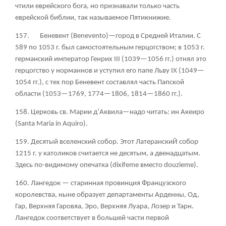
чтили еврейского бога, но признавали только часть
еврейской библии, так называемое Пятикнижие.
157. Беневент (Benevento)—город в Средней Италии. С
589 по 1053 г. был самостоятельным герцогством; в 1053 г.
германский император Генрих III (1039—1056 гг.) отнял это
герцогство у норманнов и уступил его папе Льву IX (1049—
1054 гг.), с тех пор Беневент составлял часть Папской
области (1053—1769, 1774—1806, 1814—1860 гг.).
158. Церковь св. Марии д’Аквила—надо читать: ин Акеиро
(Santa Maria in Aquiro).
159. Десятый вселенский собор. Этот ЛатеранскиЙ собор
1215 г. у католиков считается не десятым, а двенадцатым.
Здесь по-видимому опечатка (dixifeme вместо douzieme).
160. Лангедок — старинная провинция Французского
королевства, ныне образует департаменты Арденны, Од,
Гар, Верхняя Гаровяа, Эро, Верхняя Луара, Лозер и Тарн.
Лангедок соответствует в большей части первой