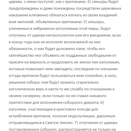
церкви, с ними поступят, как с еретиками; 4) сеньоры будут
предупреждены и даже понуждены посредством церковных
наказании клятвенно обязаться изгнать из своих владений
всех жителей, объявленных еретиками; 5) сеньоры,
уличенные в небрежном исполнении этой меры, будут
отлучены от церкви митрополитом или его викариями; если
к концу года они не исполнят возлагаемой на них
обязанности, о них будет доложено папе, чтобы его
святейшество мог объявить их подданных свободными от
присяги на верность и предложить их земли тем католикам,
которые пожелают ими завладеть; последние по изгнании
оттуда еретиков будут пользоваться ими спокойно, в силу,
решения собора; они будут хранить старательно
католическую веру и нести ту же службу по отношению к
своему сюзерену, если только он не ставил никакого
препятствия для исполнения соборного декрета; 6)
католики, участвующие в крестовом походе для
истребления еретиков, получат индульгенции, даруемые
отправляющимся в Святую Землю; 7) отлучение от церкви,
постановленное собором, распространяется не только на