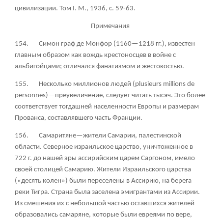
цивилизации. Том
I. М., 1936, с. 59-63.
Примечания
154. Симон граф де Монфор (1160—1218 гг.), известен
главным образом как вождь крестоносцев в войне с
альбигойцами; отличался фанатизмом и жестокостью.
155. Несколько миллионов людей (plusieurs millions de
personnes)—преувеличение, следует читать тысяч. Это более
соответствует тогдашней населенности Европы и размерам
Прованса, составлявшего часть Франции.
156. Самаритяне—жители Самарии, палестинской
области. Северное израильское царство, уничтоженное в
722 г. до нашей эры ассирийским царем Саргоном, имело
своей столицей Самарию. Жители Израильского царства
(«десять колен») были переселены в Ассирию, на берега
реки Тигра. Страна была заселена эмигрантами из Ассирии.
Из смешения их с небольшой частью оставшихся жителей
образовались самаряне, которые были евреями по вере,