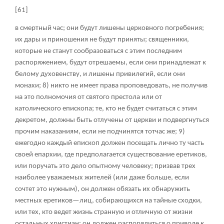
[61]
в смертный час; они будут лишены церковного погребения;
их дары и приношения не будут приняты; священники,
которые не станут сообразоваться с этим последним
распоряжением, будут отрешаемы, если они принадлежат к
белому духовенству, и лишены привилегий, если они
монахи; 8) никто не имеет права проповедовать, не получив
на это полномочия от святого престола или от
католического епископа; те, кто не будет считаться с этим
декретом, должны быть отлучены от церкви и подвергнуться
прочим наказаниям, если не подчинятся тотчас же; 9)
ежегодно каждый епископ должен посещать лично ту часть
своей епархии, где предполагается существование еретиков,
или поручать это дело опытному человеку; призвав трех
наиболее уважаемых жителей (или даже больше, если
сочтет это нужным), он должен обязать их обнаружить
местных еретиков—лиц, собирающихся на тайные сходки,
или тех, кто ведет жизнь странную и отличную от жизни
остальных христиан; он должен распорядиться о приводе к