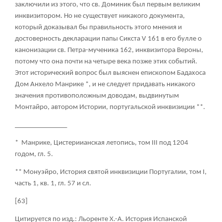
заключили из этого, что св. Доминик был первым великим
инквизитором. Но не существует никакого документа,
который доказывал бы правильность этого мнения и
достоверность декларации папы Сикста V
161
в его булле о
канонизации св. Петра-мученика
162
, инквизитора Вероны,
потому что она почти на четыре века позже этих событий.
Этот исторический вопрос был выяснен епископом Бадахоса
Дом Анхело Манрике *, и не следует придавать никакого
значения противоположным доводам, выдвинутым
Монтайро, автором
Истории, португальской инквизиции
**.
_______________
* Манрике, Цистериианская летопись, том III под 1204
годом, гл. 5.
** Монуэйро, История святой инквизиции Португалии, том I,
часть 1, кв. 1, гл. 57 и сл.
[63]
Цитируется по изд.: Льоренте Х.-А. История Испанской