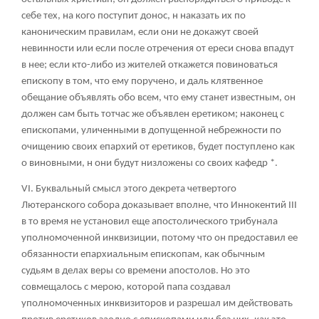
себе тех, на кого поступит донос, н наказать их по
каноническим правилам, если они не докажут своей
невинности или если после отречения от ереси снова впадут
в нее; если кто-либо из жителей откажется повиноваться
епископу в том, что ему поручено, и даль клятвенное
обещание объявлять обо всем, что ему станет известным, он
должен сам быть тотчас же объявлен еретиком; наконец с
епископами, уличенными в допущенной небрежности по
очищению своих епархий от еретиков, будет поступлено как
о виновными, н они будут низложены со своих кафедр *.
VI. Буквальный смысл этого декрета четвертого
Лютеранского собора доказывает вполне, что Иннокентий III
в то время не установил еще апостолического трибунала
уполномоченной инквизиции, потому что он предоставил ее
обязанности епархиальным епископам, как обычным
судьям в делах веры со времени апостолов. Но это
совмещалось с мерою, которой папа создавал
уполномоченных инквизиторов и разрешал им действовать