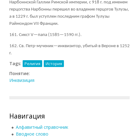
Нарбоннской Галлии Римской империи, с 918 г. под именем
герцогства Нарбонны перешел во владение герцогов Тулузы,
а в 1229 г. был уступлен последним графом Тулузы
Раймондом VII Франции.
161. Сикст V—папа (1585—1590 гг.).
162. Св. Петр-мученик—инквизитор, убитый в Вероне в 1252
г.
Tags:
Религия
История
Понятие:
Инквизиция
Навигация
Алфавитный справочник
Вводное слово