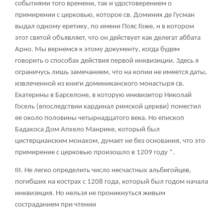
событиями того времени, так и удостоверением о
примирении с церковью, которое св. Доминик де Гусман
выдал одному еретику, по имени Пояс Гоже, н в котором
этот святой объявляет, что он действует как делегат аббата
Арно. Мы вернемся к этому документу, когда будем
говорить о способах действия первой инквизиции. Здесь я
ограничусь лишь замечанием, что на копии не имеется даты,
извлеченной из книги доминиканского монастыря св.
Екатерины в Барселоне, в которую инквизитор Николай
Госель (впоследствии кардинал римской церкви) поместил
ее около половины четырнадцатого века. Но епископ
Бадахоса Дом Апхело Манрике, который был
цистерцианским монахом, думает не без основания, что это
примирение с церковью произошло в 1209 году *.
III. Не легко определить число несчастных альбигойцев,
погибших на кострах с 1208 года, который был годом начала
инквизиция. Но нельзя не проникнуться живым
состраданием при чтении
___________