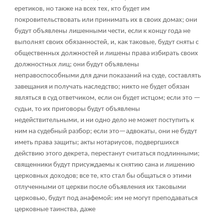
еретиков, но также на всех тех, кто будет им
покровительствовать или принимать их в своих домах; они
будут объявлены лишенными чести, если к концу года не
выполнят своих обязанностей, и, как таковые, будут сняты с
общественных должностей и лишены права избирать своих
должностных лиц; они будут объявлены
неправоспособными для дачи показаний на суде, составлять
завещания и получать наследство; никто не будет обязан
являться в суд ответчиком, если он будет истцом; если это —
судьи, то их приговоры будут объявлены
недействительными, и ни одно дело не может поступить к
ним на судебный разбор; если это—адвокаты, они не будут
иметь права защиты; акты нотариусов, подвергшихся
действию этого декрета, перестанут считаться подлинными;
священники будут присуждаемы к снятию сана и лишению
церковных доходов; все те, кто стал бы общаться о этими
отлученными от церкви после объявления их таковыми
церковью, будут под анафемой: им не могут преподаваться
церковные таинства, даже