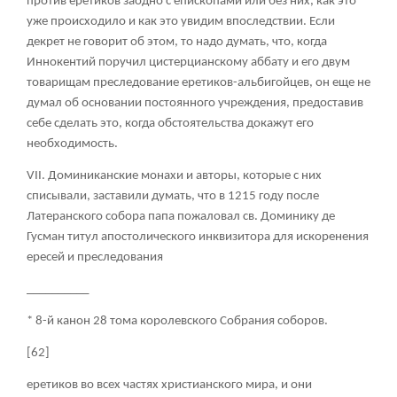
против еретиков заодно с епископами или без них, как это
уже происходило и как это увидим впоследствии. Если
декрет не говорит об этом, то надо думать, что, когда
Иннокентий поручил цистерцианскому аббату и его двум
товарищам преследование еретиков-альбигойцев, он еще не
думал об основании постоянного учреждения, предоставив
себе сделать это, когда обстоятельства докажут его
необходимость.
VII. Доминиканские монахи и авторы, которые с них
списывали, заставили думать, что в 1215 году после
Латеранского собора папа пожаловал св. Доминику де
Гусман титул апостолического инквизитора для искоренения
ересей и преследования
__________
* 8-й канон 28 тома королевского Собрания соборов.
[62]
еретиков во всех частях христианского мира, и они