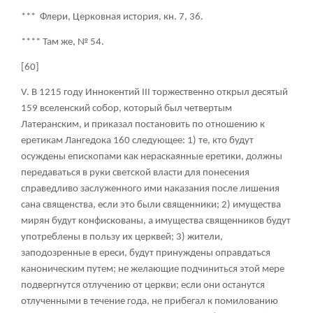
*** Флери, Церковная история, кн. 7, 36.
**** Там же, № 54.
[60]
V. В 1215 году Иннокентий III торжественно открыл десятый
159
вселенский собор, который был четвертым
Латеранским, и приказал постановить по отношению к
еретикам Лангедока
160
следующее: 1) те, кто будут
осуждены епископами как нераскаянные еретики, должны
передаваться в руки светской власти для понесения
справедливо заслуженного ими наказания после лишения
сана священства, если это были священники; 2) имущества
мирян будут конфискованы, а имущества священников будут
употреблены в пользу их церквей; 3) жители,
заподозренные в ереси, будут принуждены оправдаться
каноническим путем; не желающие подчиниться этой мере
подвергнутся отлучению от церкви; если они останутся
отлученными в течение года, не прибегал к помилованию