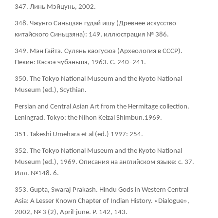
347. Линь Мэйцунь, 2002.
348. Чжунго Синьцзян гудай ишу (Древнее искусство
китайского Синьцзяна): 149, иллюстрация № 386.
349. Мэн Гайтэ. Сулянь каогусюэ (Археология в СССР).
Пекин: Кэсюэ чубаньшэ, 1963. С. 240–241.
350. The Tokyo National Museum and the Kyoto National
Museum (ed.), Scythian.
Persian and Central Asian Art from the Hermitage collection.
Leningrad. Tokyo: the Nihon Keizai Shimbun.1969.
351. Takeshi Umehara et al (ed.) 1997: 254.
352. The Tokyo National Museum and the Kyoto National
Museum (ed.), 1969. Описания на английском языке: с. 37.
Илл. №148. 6.
353. Gupta, Swaraj Prakash. Hindu Gods in Western Central
Asia: A Lesser Known Chapter of Indian History. «Dialogue»,
2002, № 3 (2), April-june. P. 142, 143.