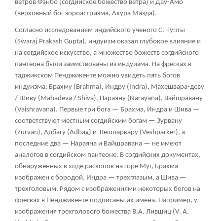
ветров Фэнбо (согдийское божество ветра) и Дау-Амо
(верховный бог зороастризма, Ахура Мазда).
Согласно исследованиям индийского ученого С. Гупты
(Swaraj Prakash Gupta), индуизм оказал глубокое влияние и
на согдийское искусство, а множество божеств согдийского
пантеона были заимствованы из индуизма. На фресках в
таджикском Пенджикенте можно увидеть пять богов
индуизма: Брахму (Brahma), Индру (Indra), Махешвара-деву
/ Шиву (Mahadeva / Shiva), Нараяну (Narayana), Вайшравану
(Vaishravana). Первые три бога — Брахма, Индра и Шива —
соответствуют местным согдийским богам — Зурвану
(Zurvan), Адбагу (Adbag) и Вешпаркару (Veshparker), а
последние два — Нараяна и Вайшравана — не имеют
аналогов в согдийском пантеоне. В согдийских документах,
обнаруженных в ходе раскопок на горе Муг, Брахма
изображен с бородой, Индра — трехглазым, а Шива —
трехголовым. Рядом с изображениями некоторых богов на
фресках в Пенджикенте подписаны их имена. Например, у
изображения трехголового божества В.А. Лившиц (V. A.