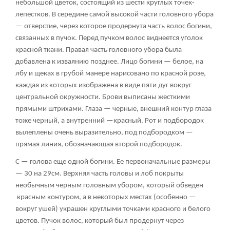
небольшой цветок, состоящий из шести круглых точек-
лепестков. В середине самой высокой части головного убора
— отверстие, через которое продернута часть волос богини,
связанных в пучок. Перед пучком волос виднеется уголок
красной ткани. Правая часть головного убора была
добавлена к изваянию позднее. Лицо богини — белое, на
лбу и щеках в грубой манере нарисовано по красной розе,
каждая из которых изображена в виде пяти дуг вокруг
центральной окружности. Брови выписаны жесткими
прямыми штрихами. Глаза — черные, внешний контур глаза
тоже черный, а внутренний —красный. Рот и подбородок
вылеплены очень выразительно, под подбородком —
прямая линия, обозначающая второй подбородок.
С — голова еще одной богини. Ее первоначальные размеры
— 30 на 29см. Верхняя часть головы и лоб покрыты
необычным черным головным убором, который обведен
красным контуром, а в некоторых местах (особенно —
вокруг ушей) украшен круглыми точками красного и белого
цветов. Пучок волос, который был продернут через