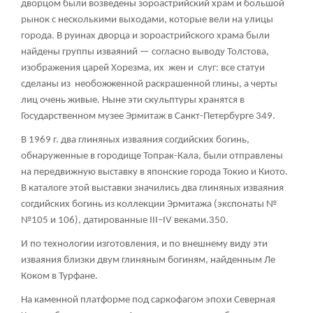
дворцом были возведены зороастрийский храм и большой
рынок с несколькими выходами, которые вели на улицы
города. В руинах дворца и зороастрийского храма были
найдены группы изваяний — согласно выводу Толстова,
изображения царей Хорезма, их жен и слуг: все статуи
сделаны из необожженной раскрашенной глины, а черты
лиц очень живые. Ныне эти скульптуры хранятся в
Государственном музее Эрмитаж в Санкт-Петербурге
349
.
В 1969 г. два глиняных изваяния согдийских богинь,
обнаруженные в городище Топрак-Кала, были отправлены
на передвижную выставку в японские города Токио и Киото.
В каталоге этой выставки значились два глиняных изваяния
согдийских богинь из коллекции Эрмитажа (экспонаты №
№105 и 106), датированные III–IV веками.
350
.
И по технологии изготовления, и по внешнему виду эти
изваяния близки двум глиняным богиням, найденным Ле
Коком в Турфане.
На каменной платформе под саркофагом эпохи Северная