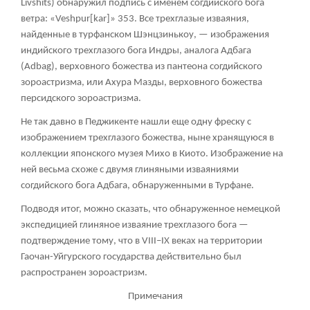
Livshits) обнаружил подпись с именем согдийского бога
ветра: «Veshpur[kar]»
353
. Все трехглазые изваяния,
найденные в турфанском Шэнцзинькоу, — изображения
индийского трехглазого бога Индры, аналога Адбага
(Adbag), верховного божества из пантеона согдийского
зороастризма, или Ахура Мазды, верховного божества
персидского зороастризма.
Не так давно в Педжикенте нашли еще одну фреску с
изображением трехглазого божества, ныне хранящуюся в
коллекции японского музея Михо в Киото. Изображение на
ней весьма схоже с двумя глиняными изваяниями
согдийского бога Адбага, обнаруженными в Турфане.
Подводя итог, можно сказать, что обнаруженное немецкой
экспедицией глиняное изваяние трехглазого бога —
подтверждение тому, что в VIII–IX веках на территории
Гаочан-Уйгурского государства действительно был
распространен зороастризм.
Примечания