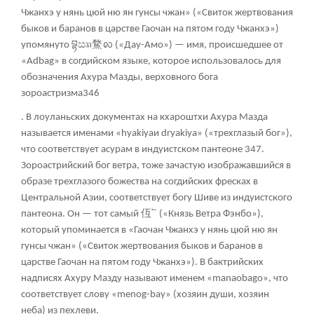
Чжанхэ у нянь цюй ню ян гунсы чжан» («Свиток жертвования
быков и баранов в царстве Гаочан на пятом году Чжанхэ»)
བྷ
ඎ
䱯
упомянуто
᪙ («Дау-Амо») — имя, происшедшее от
«Adbag» в согдийском языке, которое использовалось для
обозначения Ахура Мазды, верховного бога
зороастризма346
. В лоуланьских документах на кхароштхи Ахура Мазда
называется именами «hyakiyaи dryakiya» («трехглазый бог»),
что соответствует асурам в индуистском пантеоне
347
.
Зороастрийский бог ветра, тоже зачастую изображавшийся в
образе трехглазого божества на согдийских фресках в
Центральной Азии, соответствует богу Шиве из индуистского
仾
пантеона. Он — тот самый
՟ («Князь Ветра Фэнбо»),
который упоминается в «Гаочан Чжанхэ у нянь цюй ню ян
гунсы чжан» («Свиток жертвования быков и баранов в
царстве Гаочан на пятом году Чжанхэ»). В бактрийских
надписях Ахуру Мазду называют именем «manaobago», что
соответствует слову «menog-bay» (хозяин души, хозяин
неба) из пехлеви.