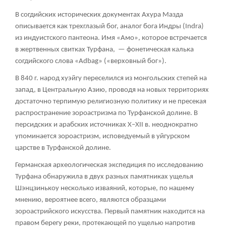
В согдийских исторических документах Ахура Мазда
описывается как трехглазый бог, аналог бога Индры (Indra)
из индуистского пантеона. Имя «Амо», которое встречается
в жертвенных свитках Турфана, — фонетическая калька
согдийского слова «Adbag» («верховный бог»).
В 840 г. народ хуэйгу переселился из монгольских степей на
запад, в Центральную Азию, проводя на новых территориях
достаточно терпимую религиозную политику и не пресекая
распространение зороастризма по Турфанской долине. В
персидских и арабских источниках X–XII в. неоднократно
упоминается зороастризм, исповедуемый в уйгурском
царстве в Турфанской долине.
Германская археологическая экспедиция по исследованию
Турфана обнаружила в двух разных памятниках ущелья
Шэнцзинькоу несколько изваяний, которые, по нашему
мнению, вероятнее всего, являются образцами
зороастрийского искусства. Первый памятник находится на
правом берегу реки, протекающей по ущелью напротив