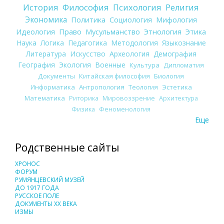
История
Философия
Психология
Религия
Экономика
Политика
Социология
Мифология
Идеология
Право
Мусульманство
Этнология
Этика
Наука
Логика
Педагогика
Методология
Языкознание
Литература
Искусство
Археология
Демография
География
Экология
Военные
Культура
Дипломатия
Документы
Китайская философия
Биология
Информатика
Антропология
Теология
Эстетика
Математика
Риторика
Мировоззрение
Архитектура
Физика
Феноменология
Еще
Родственные сайты
ХРОНОС
ФОРУМ
РУМЯНЦЕВСКИЙ МУЗЕЙ
ДО 1917 ГОДА
РУССКОЕ ПОЛЕ
ДОКУМЕНТЫ XX ВЕКА
ИЗМЫ