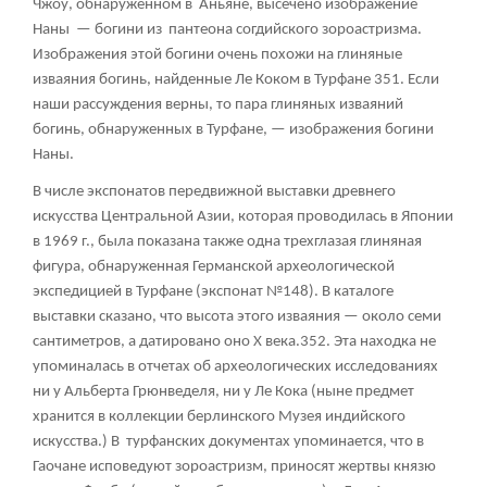
Чжоу, обнаруженном в Аньяне, высечено изображение
Наны — богини из пантеона согдийского зороастризма.
Изображения этой богини очень похожи на глиняные
изваяния богинь, найденные Ле Коком в Турфане
351
. Если
наши рассуждения верны, то пара глиняных изваяний
богинь, обнаруженных в Турфане, — изображения богини
Наны.
В числе экспонатов передвижной выставки древнего
искусства Центральной Азии, которая проводилась в Японии
в 1969 г., была показана также одна трехглазая глиняная
фигура, обнаруженная Германской археологической
экспедицией в Турфане (экспонат №148). В каталоге
выставки сказано, что высота этого изваяния — около семи
сантиметров, а датировано оно X века.
352
. Эта находка не
упоминалась в отчетах об археологических исследованиях
ни у Альберта Грюнведеля, ни у Ле Кока (ныне предмет
хранится в коллекции берлинского Музея индийского
искусства.) В турфанских документах упоминается, что в
Гаочане исповедуют зороастризм, приносят жертвы князю