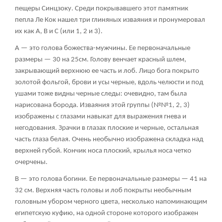
пещеры Синцзоку. Среди покрывавшего этот памятник
пепла Ле Кок нашел три глиняных изваяния и пронумеровал
их как А, В и С (или 1, 2 и 3).
А — это голова божества-мужчины. Ее первоначальные
размеры — 30 на 25см. Голову венчает красный шлем,
закрывающий верхнюю ее часть и лоб. Лицо бога покрыто
золотой фольгой, брови и усы черные, вдоль челюсти и под
ушами тоже видны черные следы: очевидно, там была
нарисована борода. Изваяния этой группы (№№1, 2, 3)
изображены с глазами навыкат для выражения гнева и
негодования. Зрачки в глазах плоские и черные, остальная
часть глаза белая. Очень необычно изображена складка над
верхней губой. Кончик носа плоский, крылья носа четко
очерчены.
В — это голова богини. Ее первоначальные размеры — 41 на
32 см. Верхняя часть головы и лоб покрыты необычным
головным убором черного цвета, несколько напоминающим
египетскую куфию, на одной стороне которого изображен