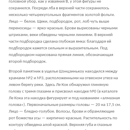
головной убор, как у изваяния В, у этой фигуры не
сохранился. Посреди лба в верхней части сохранилось
несколько четырехугольных фрагментов золотой фольги.
Лицо — белое. Щеки, подбородок, рот, лоб чуть выше
переносицы — ярко-красные. Брови вырисованы черными
штрихами, веки обведены черными линиями. В верхней
части подбородка сделана глубокая ямка: благодаря ей
подбородок кажется сильным и выразительным. Под
подбородком нарисована прямая линия, обозначающая
второй подбородок.
Второй памятник в ущелье Шэнцзинькоу находился между
храмами №2 и №3, расположенными на отвесном утесе на
левом берегу реки. Здесь Ле Кок обнаружил глиняную
голову с тремя глазами и присвоил находке №0 (в каталоге
Ле Кока эта находка фигурирует и под названием «алмазная
голова»). Первоначальные размеры головы — 20 на 17,5 см.
Лицо — бледно-голубое. Волосы, брови и обрамляющие
рот божества усы — кирпично-красные. Растительность по
контуру обведена алой краской. Верхняя губа и глазные