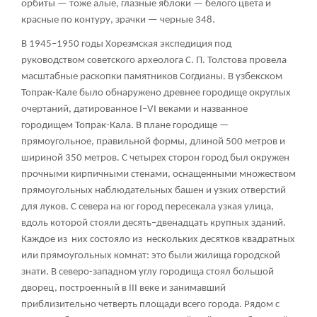
орбиты — тоже алые, глазные яблоки — белого цвета и
красные по контуру, зрачки — черные
348
.
В 1945–1950 годы Хорезмская экспедиция под
руководством советского археолога С. П. Толстова провела
масштабные раскопки памятников Согдианы. В узбекском
Топрак-Кале было обнаружено древнее городище округлых
очертаний, датированное I–VI веками и названное
городищем Топрак-Кала. В плане городище —
прямоугольное, правильной формы, длиной 500 метров и
шириной 350 метров. С четырех сторон город был окружен
прочными кирпичными стенами, оснащенными множеством
прямоугольных наблюдательных башен и узких отверстий
для луков. С севера на юг город пересекала узкая улица,
вдоль которой стояли десять–двенадцать крупных зданий.
Каждое из них состояло из нескольких десятков квадратных
или прямоугольных комнат: это были жилища городской
знати. В северо-западном углу городища стоял большой
дворец, построенный в III веке и занимавший
приблизительно четверть площади всего города. Рядом с