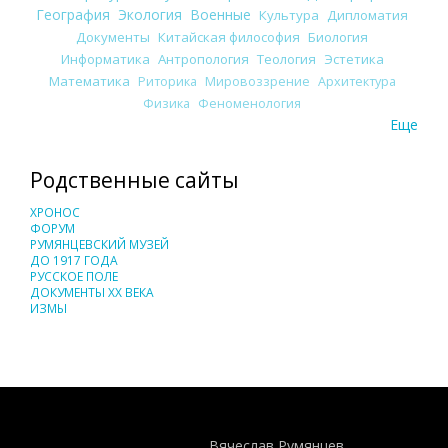
География
Экология
Военные
Культура
Дипломатия
Документы
Китайская философия
Биология
Информатика
Антропология
Теология
Эстетика
Математика
Риторика
Мировоззрение
Архитектура
Физика
Феноменология
Еще
Родственные сайты
ХРОНОС
ФОРУМ
РУМЯНЦЕВСКИЙ МУЗЕЙ
ДО 1917 ГОДА
РУССКОЕ ПОЛЕ
ДОКУМЕНТЫ XX ВЕКА
ИЗМЫ
Понятия И Категории - Исторический Проект ХРОНОС
WEB-редактор
Вячеслав Румянцев