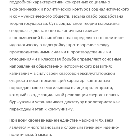
подробной характеристики конкретных социально-
экономических и политических контуров социалистического
и коммунистического обществ, весьма слабо разработана
теория государства. Суть социальной теории марксизма
сводилась к достаточно лаконичным тезисам:
экономический базис общества определяет его политико-
идеологическую надстройку; противоречие между
производительными силами и производственными
отношениями и классовая борьба определяют основные
направления общественно-исторического развития;
капитализм в силу своей классовой эксплуататорской
сущности носит преходящий характер; капитализм
порождает своего могильщика в лице пролетариата,
который в ходе социальной революции свергает власть
буржуазии и устанавливает диктатуру пролетариата как
переходный этап к коммунизму.
При всем своем внешнем единстве марксизм XX века
является многоплановым и сложным течением идейно-
политической мысли.