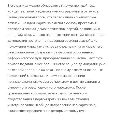
В его рамках можно обнаружить множество идейных,
концептуальных и идеологических различий и оттенков.
Выше уже указывалось, что первоначально некоторые
важнейшие идеи марксизма легли в основу программ и
платформ социал-демократических партий, возникших в
конце XIX века. Однако на протяжении всего XX века социал-
демократия постепенно подвергла ревизии важнейшие
положения марксизма «справа», т.е. на путях отказа от его
революционных лозунгов и разработки собственного
реформистского пути преобразования общества. Этот путь
привел подавляющее большинство социал-демократии уже
во второй половине XX века к полному отказу от основных
положений марксизма. К тому же направлению
принадлежали также австромарксизм и другие варианты
умеренного революционного марксизма. После
сравнительно короткого этапа самостоятельного
существования в первой трети XX века эти течения
интегрировались в общее направление неомарксизма,
отдававшее предпочтение реформистскому пути