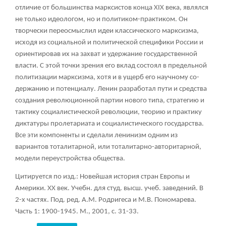
отличие от большинства марксистов конца XIX века, являлся
не только идеологом, но и политиком-практиком. Он
творчески переосмыслил идеи классического марксизма,
исходя из социальной и политической специфики России и
ориентировав их на захват и удержание государственной
власти. С этой точки зрения его вклад состоял в предельной
политизации марксизма, хотя и в ущерб его научному со-
держанию и потенциалу. Ленин разработал пути и средства
создания революционной партии нового типа, стратегию и
тактику социалистической революции, теорию и практику
диктатуры пролетариата и социалистического государства.
Все эти компоненты и сделали ленинизм одним из
вариантов тоталитарной, или тоталитарно-авторитарной,
модели переустройства общества.
Цитируется по изд.: Новейшая история стран Европы и
Америки.
XX век. Учебн. для студ. высш. учеб. заведений. В
2-х частях. Под. ред. А.М. Родригеса и М.В. Пономарева.
Часть 1: 1900-1945. М., 2001, с. 31-33.