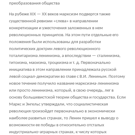
преобразования общества
На рубеже XIX — XX веков марксизм подвергся также
существенной ревизии «слева» в направлении
конкретизации и ужесточения заложенных в нем
революционных принципов. На этом пути отдельные его
положения были использованы для разработки
политических доктрин левого революционного
тоталитаризма ленинизма, а впоследствии — сталинизма,
титоизма, маоизма, троцкизма и т. д. Первоначально
инициатива в этом направлении принадлежала русской
левой социал-демократии во главе с В.И. Лениным. Поэтому
новое течение получило название марксизма-ленинизма
или просто ленинизма, который, в свою очередь, лег в
основу большевистской теории общества и государства. Если
Маркс и Энгельс утверждали, что социалистическая
революция гроизойдет первоначально в экономически
наиболее развитых странах, то Ленин пришел к выводу о
возможности ее победы в относительно отсталых
индустриально-аграрных странах, к числу которых