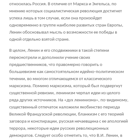
относилась Россия. В отличие от Маркса и Энгельса, по
мнению которых социалистическая революция достигнет
успеха лишь в том случае, если она произойдет
одновременно в группе наиболее развитых стран Европы,
Ленин обосновывал мысль о возможности ее победы в
одной отдельно взятой стране.
В целом, Ленин и его сподвижники в такой степени
пересмотрели и дополнили учение своих
предшественников, что правомерно говорить о
большевизме как самостоятельном идейно-политическом
течении, во многом отличающемся от классического
марксизма. Помимо марксизма, который был подвергнут
существенной ревизии, ленинизм черпал идеи из целого
ряда других источников. На «дух ленинизма», по-видимому,
существенный отпечаток наложили якобинство периода
Великой Французской революции, бланкизм с его теорией
заговора и конспирации, русская нечаевщина с ее апологией
террора, некоторые идеи русских революционных
демократов. Следует особо отметить то, что В.И. Ленин, в