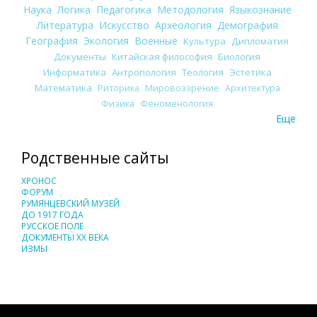
Наука
Логика
Педагогика
Методология
Языкознание
Литература
Искусство
Археология
Демография
География
Экология
Военные
Культура
Дипломатия
Документы
Китайская философия
Биология
Информатика
Антропология
Теология
Эстетика
Математика
Риторика
Мировоззрение
Архитектура
Физика
Феноменология
Еще
Родственные сайты
ХРОНОС
ФОРУМ
РУМЯНЦЕВСКИЙ МУЗЕЙ
ДО 1917 ГОДА
РУССКОЕ ПОЛЕ
ДОКУМЕНТЫ XX ВЕКА
ИЗМЫ