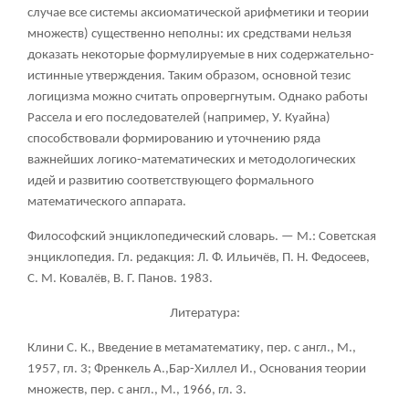
случае все системы аксиоматической арифметики и теории
множеств) существенно неполны: их средствами нельзя
доказать некоторые формулируемые в них содержательно-
истинные утверждения. Таким образом, основной тезис
логицизма можно считать опровергнутым. Однако работы
Рассела и его последователей (например, У. Куайна)
способствовали формированию и уточнению ряда
важнейших логико-математических и методологических
идей и развитию соответствующего формального
математического аппарата.
Философский энциклопедический словарь. — М.: Советская
энциклопедия. Гл. редакция: Л. Ф. Ильичёв, П. Н. Федосеев,
С. М. Ковалёв, В. Г. Панов. 1983.
Литература:
Клини С. К., Введение в метаматематику, пер. с англ., М.,
1957, гл. 3; Френкель А.,Бар-Хиллел И., Основания теории
множеств, пер. с англ., М., 1966, гл. 3.