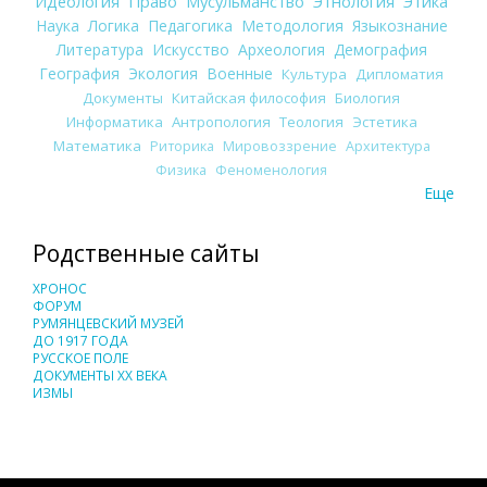
Идеология
Право
Мусульманство
Этнология
Этика
Наука
Логика
Педагогика
Методология
Языкознание
Литература
Искусство
Археология
Демография
География
Экология
Военные
Культура
Дипломатия
Документы
Китайская философия
Биология
Информатика
Антропология
Теология
Эстетика
Математика
Риторика
Мировоззрение
Архитектура
Физика
Феноменология
Еще
Родственные сайты
ХРОНОС
ФОРУМ
РУМЯНЦЕВСКИЙ МУЗЕЙ
ДО 1917 ГОДА
РУССКОЕ ПОЛЕ
ДОКУМЕНТЫ XX ВЕКА
ИЗМЫ