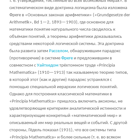
т. е. утверждения, «истинные во всех возможных мирах». В
систематическом виде доктрина логицизма была изложена
Фреге в «Основных законах арифметики» («Grundgesetze der
Arithmetik», Bd 1—2, 1893—1903), где основное для
математики понятие натурального числа сводилось к
объёмам понятий, а теоремы арифметики доказывались
средствами некоторой логической системы. Эта доктрина
была развита затем
Расселом
, обнаружившим парадокс
(противоречие) в системе
Фреге
и предложившим в
совместном с
Уайтхедом
трёхтомном труде «Principia
Mathematica» (1910—1913) так называемую теорию типов,
в которой этот (как и другие) парадокс устранялся с
помощью специальной иерархии логических понятий.
Однако для построения классической математики в
«Principia Mathematica» пришлось включить аксиомы, не
удовлетворяющие критериям аналитической истинности и
характеризующие конкретный «математический мир» и
описываемый им мир реальных вещей и событий. С другой
стороны, Гёдель показал (1931), что все системы типа
«Principia Mathematica» и более сильные (т. е. во всяком