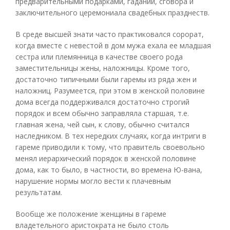
предварительными подарками, гаданий, сговора и
заключительного церемониала свадебных празднеств.
В среде высшей знати часто практиковался сорорат,
когда вместе с невестой в дом мужа ехала ее младшая
сестра или племянница в качестве своего рода
заместительницы жены, наложницы. Кроме того,
достаточно типичными были гаремы из ряда жен и
наложниц. Разумеется, при этом в женской половине
дома всегда поддерживался достаточно строгий
порядок и всем обычно заправляла старшая, т.е.
главная жена, чей сын, к слову, обычно считался
наследником. В тех нередких случаях, когда интриги в
гареме приводили к тому, что правитель своевольно
менял иерархический порядок в женской половине
дома, как то было, в частности, во времена Ю-вана,
нарушение нормы могло вести к плачевным
результатам.
Вообще же положение женщины в гареме
владетельного аристократа не было столь