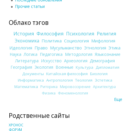
Прочие статьи
Облако тэгов
История
Философия
Психология
Религия
Экономика
Политика
Социология
Мифология
Идеология
Право
Мусульманство
Этнология
Этика
Наука
Логика
Педагогика
Методология
Языкознание
Литература
Искусство
Археология
Демография
География
Экология
Военные
Культура
Дипломатия
Документы
Китайская философия
Биология
Информатика
Антропология
Теология
Эстетика
Математика
Риторика
Мировоззрение
Архитектура
Физика
Феноменология
Еще
Родственные сайты
ХРОНОС
ФОРУМ