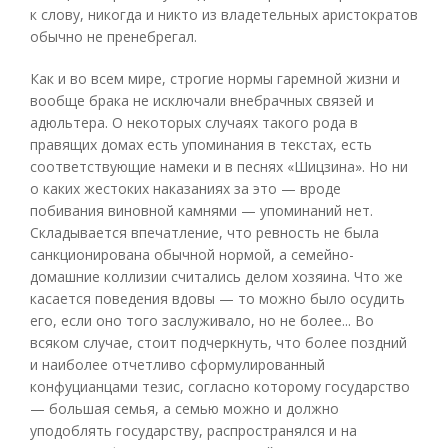
к слову, никогда и никто из владетельных аристократов
обычно не пренебрегал.
Как и во всем мире, строгие нормы гаремной жизни и
вообще брака не исключали внебрачных связей и
адюльтера. О некоторых случаях такого рода в
правящих домах есть упоминания в текстах, есть
соответствующие намеки и в песнях «Шицзина». Но ни
о каких жестоких наказаниях за это — вроде
побивания виновной камнями — упоминаний нет.
Складывается впечатление, что ревность не была
санкционирована обычной нормой, а семейно-
домашние коллизии считались делом хозяина. Что же
касается поведения вдовы — то можно было осудить
его, если оно того заслуживало, но не более... Во
всяком случае, стоит подчеркнуть, что более поздний
и наиболее отчетливо сформулированный
конфуцианцами тезис, согласно которому государство
— большая семья, а семью можно и должно
уподоблять государству, распространялся и на