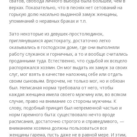
сватов, свобода личного выбора была большей, чем в
верхах. Показательно, что в песнях нет сетований на
горькую долю насильно выданной замуж женщины,
упоминаний о неравных браках и т.п.
Зато некоторые из девушек-простолюдинок,
приглянувшихся аристократу, достаточно легко
оказывались в господском доме, где они выполняли
работу служанок и горничных, а то и вообще считались
проданными туда. Естественно, что судьбой их всецело
распоряжался хозяин. Он мог выдать их замуж за своих
слуг, мог взять в качестве наложниц себе или отдать
своим сыновьям. Впрочем, не только мог, но и обязан
был. Неписаная норма требовала от него, чтобы
каждая женщина имела своего мужчину или, во всяком
случае, право на внимание со стороны мужчины. К
слову, подобный принцип был непременной частью и
норм гаремного быта: существовало нечто вроде
расписания, достаточно строгого и справедливого, —
вниманием хозяина должны пользоваться все
женщины гарема, пусть даже не в равной мере. И этим,