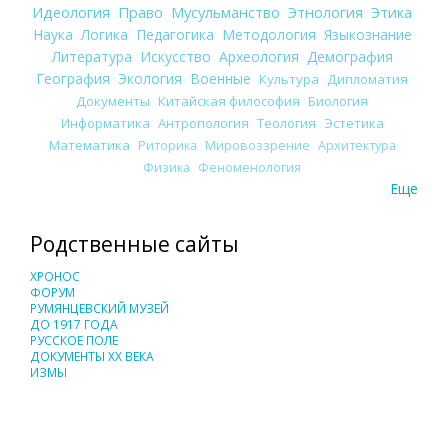
Идеология
Право
Мусульманство
Этнология
Этика
Наука
Логика
Педагогика
Методология
Языкознание
Литература
Искусство
Археология
Демография
География
Экология
Военные
Культура
Дипломатия
Документы
Китайская философия
Биология
Информатика
Антропология
Теология
Эстетика
Математика
Риторика
Мировоззрение
Архитектура
Физика
Феноменология
Еще
Родственные сайты
ХРОНОС
ФОРУМ
РУМЯНЦЕВСКИЙ МУЗЕЙ
ДО 1917 ГОДА
РУССКОЕ ПОЛЕ
ДОКУМЕНТЫ XX ВЕКА
ИЗМЫ