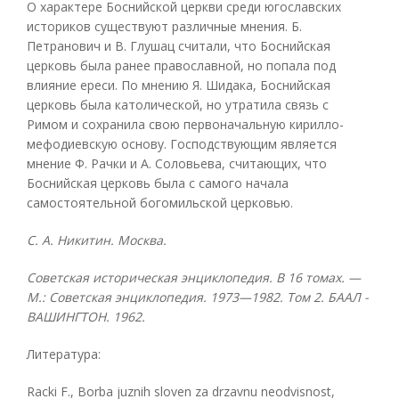
О характере Боснийской церкви среди югославских
историков существуют различные мнения. Б.
Петранович и В. Глушац считали, что Боснийская
церковь была ранее православной, но попала под
влияние ереси. По мнению Я. Шидака, Боснийская
церковь была католической, но утратила связь с
Римом и сохранила свою первоначальную кирилло-
мефодиевскую основу. Господствующим является
мнение Ф. Рачки и А. Соловьева, считающих, что
Боснийская церковь была с самого начала
самостоятельной богомильской церковью.
С. А. Никитин. Москва.
Советская историческая энциклопедия. В 16 томах. —
М.: Советская энциклопедия. 1973—1982. Том 2. БААЛ -
ВАШИНГТОН. 1962.
Литература:
Racki F., Borba juznih sloven za drzavnu neodvisnost,