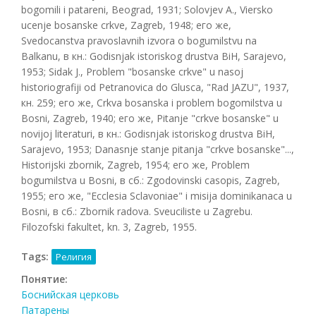
bogomili i patareni, Beograd, 1931; Solovjev A., Viersko
ucenje bosanske crkve, Zagreb, 1948; его же,
Svedocanstva pravoslavnih izvora о bogumilstvu na
Balkanu, в кн.: Godisnjak istoriskog drustva BiH, Sarajevo,
1953; Sidak J., Problem "bosanske crkve" u nasoj
historiografiji od Petranovica do Glusca, "Rad JAZU", 1937,
кн. 259; его же, Crkva bosanska i problem bogomilstva u
Bosni, Zagreb, 1940; его же, Pitanje "crkve bosanske" u
novijoj literaturi, в кн.: Godisnjak istoriskog drustva BiH,
Sarajevo, 1953; Danasnje stanje pitanja "crkve bosanske"...,
Historijski zbornik, Zagreb, 1954; его же, Problem
bogumilstva u Bosni, в сб.: Zgodovinski casopis, Zagreb,
1955; его же, "Ecclesia Sclavoniae" i misija dominikanaca u
Bosni, в сб.: Zbornik radova. Sveuciliste u Zagrebu.
Filozofski fakultet, kn. 3, Zagreb, 1955.
Tags:
Религия
Понятие:
Боснийская церковь
Патарены