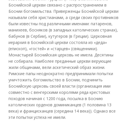
Боснийской церкви связано с распространением в
Боснии богомильства. Приверженцы Боснийской церкви
называли себя христианами, а среди своих противников
были известны под различными именами: патаренов,
манихеев, босняков (в западных католических странах),
бабунов (в Сербии), кутугеров (в Греции). Церковная
иерархия в Боснийской церкви состояла из «деда»
(епископ), «гостей» и «старцев» (священники).
Монастырей Боснийская церковь не имела. Десятины
не собирала. Наиболее преданные церкви верующие
жили общинами, вели аскетический образ жизни.
Римские папы неоднократно предпринимали попытки
уничтожить богомильство в Боснии, подчинить
Боснийскую церковь своей власти (организация ими
совместно с венгерскими королями ряда крестовых
походов начиная с 1200 года, посылка в Боснию
католических орденов доминиканцев (1 половина 13
века) и францисканцев (середина 14 века)). Однако все
эти попытки успеха не имели.