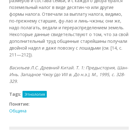
размеров и состава семьи, и с каждого двора брался
поземельный налог в виде десятин-чэ или другие
формы налога. Отвечали за выплату налога, видимо,
по-прежнему старшие, фу-лао и линь-чжэны; они же,
надо полагать, ведали и перераспределением земель.
Некоторые данные свидетельствуют о том, что за свой
дополнительный труд общинные старейшины получали
двойной надел и даже повозку с лошадьми (см. [14, с.
211—212]).
Васильев Л.С. Древний Китай. Т. 1: Предыстория, Шан-
Инь. Западное Чжоу (до
VIII в. До н.э.), М., 1995, с. 328-
329.
Tags:
Этнология
Понятие:
Община