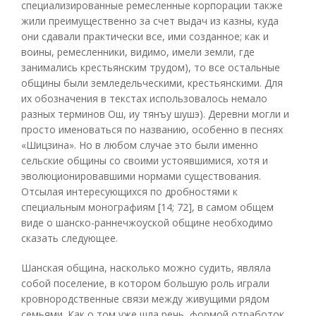
специализированные ремесленные корпорации также
жили преимущественно за счет выдач из казны, куда
они сдавали практически все, ими созданное; как и
воины, ремесленники, видимо, имели земли, где
занимались крестьянским трудом), то все остальные
общины были земледельческими, крестьянскими. Для
их обозначения в текстах использовалось немало
разных терминов Ош, иу тянъу шушэ). Деревни могли и
просто именоваться по названию, особенно в песнях
«Шицзина». Но в любом случае это были именно
сельские общины со своими устоявшимися, хотя и
эволюционировавшими нормами существования.
Отсылая интересующихся по дробностями к
специальным монографиям [14; 72], в самом общем
виде о шанско-раннечжоуской общине необходимо
сказать следующее.
Шанская община, насколько можно судить, являла
собой поселение, в котором большую роль играли
кровнородственные связи между живущими рядом
семьями. Как о том уже шла речь, формой отработок