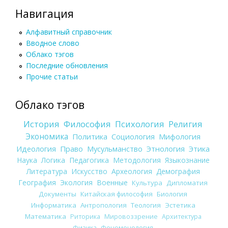
Навигация
Алфавитный справочник
Вводное слово
Облако тэгов
Последние обновления
Прочие статьи
Облако тэгов
История
Философия
Психология
Религия
Экономика
Политика
Социология
Мифология
Идеология
Право
Мусульманство
Этнология
Этика
Наука
Логика
Педагогика
Методология
Языкознание
Литература
Искусство
Археология
Демография
География
Экология
Военные
Культура
Дипломатия
Документы
Китайская философия
Биология
Информатика
Антропология
Теология
Эстетика
Математика
Риторика
Мировоззрение
Архитектура
Физика
Феноменология