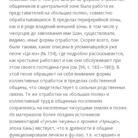
общинников в центральной зоне была работа их
представителей на «больших полях», совместно
обрабатывавшихся. В пределах периферийной зоны,
как и в ряде владений внешней зоны, в том числе у
чжоусцев до завоевания ими Шан, существовали,
видимо, иные формы отработок. Скорее всего, они
были такими, какие описаны в упоминавшейся уже
песне «Ци юэ» (№ 154), где подробно рассказывается,
как крестьяне работают и как они обслуживают при
этом своего господина-гуна (см. [96, с. 183—186]). В
этой песне обращают на себя внимание формы
коллективных отработок в пределах собственной
общины, что свидетельствует о сильных родственных
связях. Те же отработки на «больших полях» и
коллективный труд в общинных поселениях
сохранялись на населенных чжоусцами землях и позже.
Из материалов более поздних источников
(комментарий «Гунъян чжуань» к хронике «Чуньцю»,
эпоха Хань) явствует, что в древности в общине
функционировали личжэн и фу-лао, т.е. «старшие» и