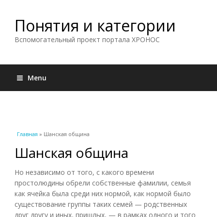
Понятия и категории
Вспомогательный проект портала ХРОНОС
Menu
Вы здесь
Главная
» Шанская община
Шанская община
Но независимо от того, с какого времени
простолюдины обрели собственные фамилии, семья
как ячейка была среди них нормой, как нормой было
существование группы таких семей — родственных
друг другу и иных, пришлых, — в рамках одного и того