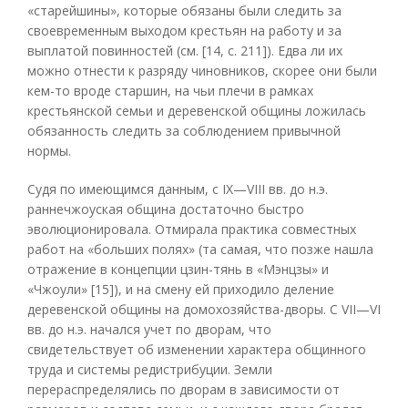
«старейшины», которые обязаны были следить за
своевременным выходом крестьян на работу и за
выплатой повинностей (см. [14, с. 211]). Едва ли их
можно отнести к разряду чиновников, скорее они были
кем-то вроде старшин, на чьи плечи в рамках
крестьянской семьи и деревенской общины ложилась
обязанность следить за соблюдением привычной
нормы.
Судя по имеющимся данным, с IX—VIII вв. до н.э.
раннечжоуская община достаточно быстро
эволюционировала. Отмирала практика совместных
работ на «больших полях» (та самая, что позже нашла
отражение в концепции цзин-тянь в «Мэнцзы» и
«Чжоули» [15]), и на смену ей приходило деление
деревенской общины на домохозяйства-дворы. С VII—VI
вв. до н.э. начался учет по дворам, что
свидетельствует об изменении характера общинного
труда и системы редистрибуции. Земли
перераспределялись по дворам в зависимости от