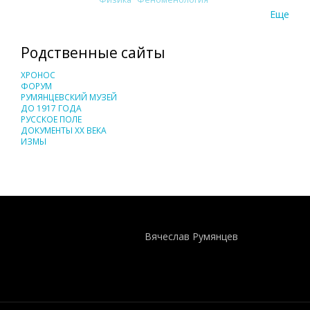
Еще
Родственные сайты
ХРОНОС
ФОРУМ
РУМЯНЦЕВСКИЙ МУЗЕЙ
ДО 1917 ГОДА
РУССКОЕ ПОЛЕ
ДОКУМЕНТЫ XX ВЕКА
ИЗМЫ
Понятия И Категории - Исторический Проект ХРОНОС
WEB-редактор
Вячеслав Румянцев