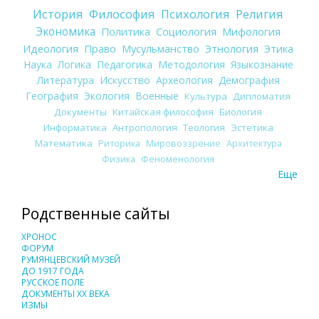
История
Философия
Психология
Религия
Экономика
Политика
Социология
Мифология
Идеология
Право
Мусульманство
Этнология
Этика
Наука
Логика
Педагогика
Методология
Языкознание
Литература
Искусство
Археология
Демография
География
Экология
Военные
Культура
Дипломатия
Документы
Китайская философия
Биология
Информатика
Антропология
Теология
Эстетика
Математика
Риторика
Мировоззрение
Архитектура
Физика
Феноменология
Еще
Родственные сайты
ХРОНОС
ФОРУМ
РУМЯНЦЕВСКИЙ МУЗЕЙ
ДО 1917 ГОДА
РУССКОЕ ПОЛЕ
ДОКУМЕНТЫ XX ВЕКА
ИЗМЫ