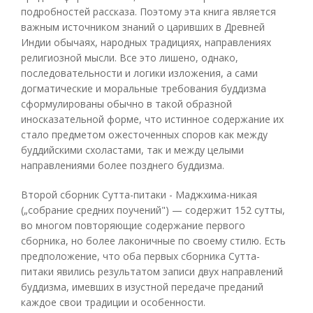
подробностей рассказа. Поэтому эта книга является
важным источником знаний о царивших в Древней
Индии обычаях, народных традициях, направлениях
религиозной мысли. Все это лишено, однако,
последовательности и логики изложения, а сами
догматические и моральные требования буддизма
сформулированы обычно в такой образной
иносказательной форме, что истинное содержание их
стало предметом ожесточенных споров как между
буддийскими схоластами, так и между целыми
направлениями более позднего буддизма.
Второй сборник Сутта-питаки - Маджхима-никая
(„собрание средних поучений") — содержит 152 сутты,
во многом повторяющие содержание первого
сборника, но более лаконичные по своему стилю. Есть
предположение, что оба первых сборника Сутта-
питаки явились результатом записи двух направлений
буддизма, имевших в изустной передаче преданий
каждое свои традиции и особенности.