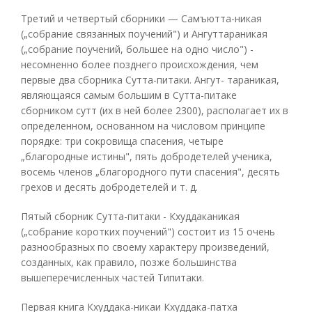
Третий и четвертый сборники — Самъютта-никая
(„собрание связанных поучений") и Ангуттараникая
(„собрание поучений, большее на одно число") -
несомненно более позднего происхождения, чем
первые два сборника Сутта-питаки. Ангут- тараникая,
являющаяся самым большим в Сутта-питаке
сборником сутт (их в ней более 2300), располагает их в
определенном, основанном на числовом принципе
порядке: три сокровища спасения, четыре
„благородные истины", пять добродетелей ученика,
восемь членов „благородного пути спасения", десять
грехов и десять добродетелей и т. д.
Пятый сборник Сутта-питаки - Кхуддаканикая
(„собрание коротких поучений") состоит из 15 очень
разнообразных по своему характеру произведений,
созданных, как правило, позже большинства
вышеперечисленных частей Типитаки.
Первая книга Кхуддака-никаи Кхуддака-патха