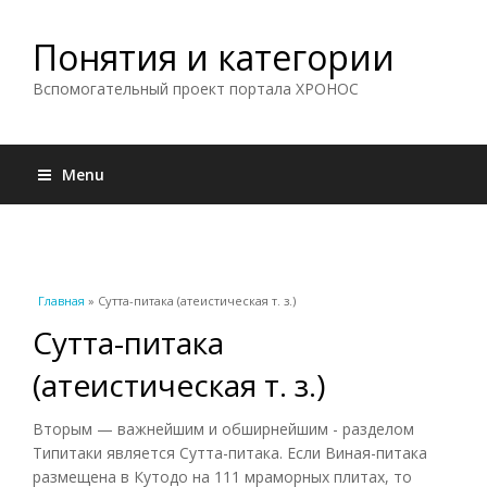
Понятия и категории
Вспомогательный проект портала ХРОНОС
Menu
Вы здесь
Главная
» Сутта-питака (атеистическая т. з.)
Сутта-питака
(атеистическая т. з.)
Вторым — важнейшим и обширнейшим - разделом
Типитаки является Сутта-питака. Если Виная-питака
размещена в Кутодо на 111 мраморных плитах, то