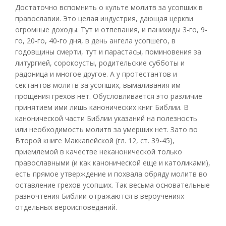
Достаточно вспомнить о культе молитв за усопших в
православии. Это целая индустрия, дающая церкви
огромные доходы. Тут и отпевания, и панихиды 3-го, 9-
го, 20-го, 40-го дня, в день ангела усопшего, в
годовщины смерти, тут и парастасы, поминовения за
литургией, сорокоусты, родительские субботы и
радоница и многое другое. А у протестантов и
сектантов молитв за усопших, вымаливания им
прощения грехов нет. Обусловливается это различие
принятием ими лишь канонических книг Библии. В
канонической части Библии указаний на полезность
или необходимость молитв за умерших нет. Зато во
Второй книге Маккавейской (гл. 12, ст. 39-45),
приемлемой в качестве неканонической только
православными (и как канонической еще и католиками),
есть прямое утверждение и похвала обряду молитв во
оставление грехов усопших. Так весьма основательные
разночтения Библии отражаются в вероучениях
отдельных вероисповеданий.