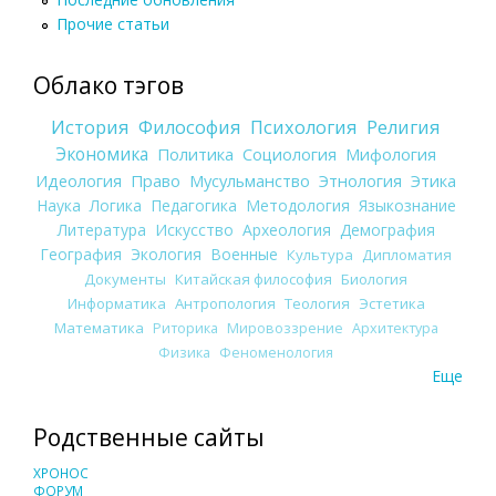
Прочие статьи
Облако тэгов
История
Философия
Психология
Религия
Экономика
Политика
Социология
Мифология
Идеология
Право
Мусульманство
Этнология
Этика
Наука
Логика
Педагогика
Методология
Языкознание
Литература
Искусство
Археология
Демография
География
Экология
Военные
Культура
Дипломатия
Документы
Китайская философия
Биология
Информатика
Антропология
Теология
Эстетика
Математика
Риторика
Мировоззрение
Архитектура
Физика
Феноменология
Еще
Родственные сайты
ХРОНОС
ФОРУМ