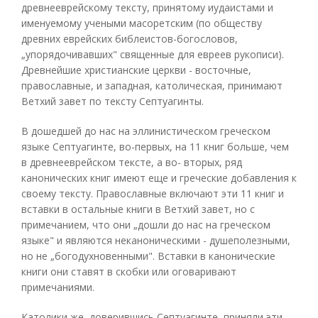
древнееврейскому тексту, принятому иудаистами и
именуемому учеными масоретским (по обществу
древних еврейских библеистов-богословов,
„упорядочивавших" священные для евреев рукописи).
Древнейшие христианские церкви - восточные,
православные, и западная, католическая, принимают
Ветхий завет по тексту Септуагинты.
В дошедшей до нас на эллинистическом греческом
языке Септуагинте, во-первых, на 11 книг больше, чем
в древнееврейском тексте, а во- вторых, ряд
канонических книг имеют еще и греческие добавления к
своему тексту. Православные включают эти 11 книг и
вставки в остальные книги в Ветхий завет, но с
примечанием, что они „дошли до нас на греческом
языке" и являются неканоническими - душеполезными,
но не „богодухновенными". Вставки в канонические
книги они ставят в скобки или оговаривают
примечаниями.
Католики же, доверившись Септуагинте, приняли эти