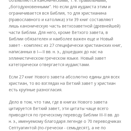
объявляются каноническими, т. е. правильными,
„богодухновенными". Но если для иудаиста этим и
ограничивается вся Библия, то для христианина
(православного и католика) эти 39 книг составляют
лишь каноническую часть ветхозаветной (древнейшей)
части Библии. Для него, кроме Ветхого завета, в
Библии обязателен и наиболее важен еще и Новый
завет - комплекс из 27 специфически христианских книг,
написанных в I—II вв. н. э., дошедших до нас на
эллинистическом греческом языке. Новый завет
категорически отвергается иудаистами.
Если 27 книг Нового завета абсолютно едины для всех
христиан, то во взглядах на Ветхий завет у христиан
есть крупные разногласия.
Дело в том, что там, где в книгах Нового завета
цитируется Ветхий завет, эти цитаты чаще всего
приводятся по греческому переводу Библии III-II вв. до
н. э., именуемому благодаря легенде о 70 переводчиках
Септуагинтой (по-гречески - семьдесят), а не по