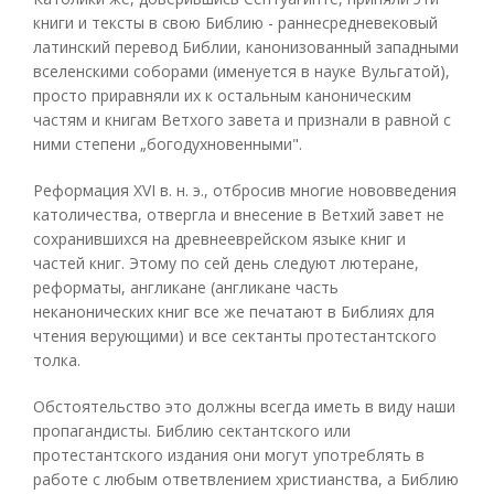
книги и тексты в свою Библию - раннесредневековый
латинский перевод Библии, канонизованный западными
вселенскими соборами (именуется в науке Вульгатой),
просто приравняли их к остальным каноническим
частям и книгам Ветхого завета и признали в равной с
ними степени „богодухновенными".
Реформация XVI в. н. э., отбросив многие нововведения
католичества, отвергла и внесение в Ветхий завет не
сохранившихся на древнееврейском языке книг и
частей книг. Этому по сей день следуют лютеране,
реформаты, англикане (англикане часть
неканонических книг все же печатают в Библиях для
чтения верующими) и все сектанты протестантского
толка.
Обстоятельство это должны всегда иметь в виду наши
пропагандисты. Библию сектантского или
протестантского издания они могут употреблять в
работе с любым ответвлением христианства, а Библию