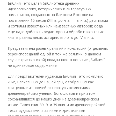
Библия - это целая библиотека древних
идеологических, исторических и литературных
памятников, созданных на Ближнем Востоке на
протяжении 15 веков (XIII в. до н. э. - II в. н. э.) десятками
и сотнями известных или неизвестных авторов; сюда
еще надо добавить редакторов и обработчиков этих
книг в разных веках истории, вплоть до IV в. н. э.
Представители разных религий и конфессий (отдельных
вероисповеданий одной и той же религии, в данном
случае христианской) вкладывают в понятие „Библия"
не одинаковое содержание.
Для представителей иудаизма Библия - это комплекс
книг, написанных до нашей эры, отобранных как
священные из прочей литературы комиссиями
древнееврейских ученых- богословов и при этом
сохранившихся до наших дней на древнееврейском
языке. Таких книг 39. Эти 39 книг и их древнееврейский
текст иудаистами, а за ними и христианами