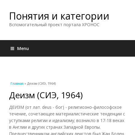
Понятия и категории
Вспомогательный проект портала ХРОНОС
Menu
Вы здесь
Главная
» Деизм (СИЭ, 1964)
Деизм (СИЭ, 1964)
ДЕИЗМ (от лат. deus - бог) - религиозно-философское
течение, сочетающее материалистические тенденции с
уступками религии и идеализму; возникло в 17-18 веках
в Англии и других странах Западной Европы.
Предшественником английских деистов был Жан Боден.