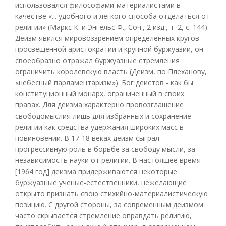
использовался философами-материалистами в
качестве «... удобного и лёгкого способа отделаться от
религии» (Маркс К. и Энгельс Ф., Соч., 2 изд., т. 2, с. 144).
Деизм явился мировоззрением определенных кругов
просвещенной аристократии и крупной буржуазии, он
своеобразно отражал буржуазные стремления
ограничить королевскую власть (Деизм, по Плеханову,
«небесный парламентаризм»). Бог деистов - как бы
конституционный монарх, ограниченный в своих
правах. Для деизма характерно провозглашение
свободомыслия лишь для избранных и сохранение
религии как средства удержания широких масс в
повиновении. В 17-18 веках деизм сыграл
прогрессивную роль в борьбе за свободу мысли, за
независимость науки от религии. В настоящее время
[1964 год] деизма придерживаются некоторые
буржуазные ученые-естественники, нежелающие
открыто признать свою стихийно-материалистическую
позицию. С другой стороны, за современным деизмом
часто скрывается стремление оправдать религию,