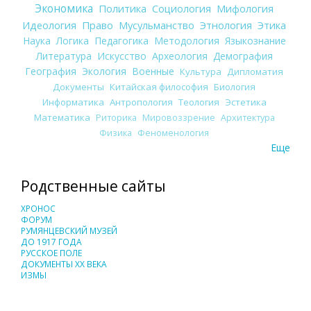
Экономика
Политика
Социология
Мифология
Идеология
Право
Мусульманство
Этнология
Этика
Наука
Логика
Педагогика
Методология
Языкознание
Литература
Искусство
Археология
Демография
География
Экология
Военные
Культура
Дипломатия
Документы
Китайская философия
Биология
Информатика
Антропология
Теология
Эстетика
Математика
Риторика
Мировоззрение
Архитектура
Физика
Феноменология
Еще
Родственные сайты
ХРОНОС
ФОРУМ
РУМЯНЦЕВСКИЙ МУЗЕЙ
ДО 1917 ГОДА
РУССКОЕ ПОЛЕ
ДОКУМЕНТЫ XX ВЕКА
ИЗМЫ