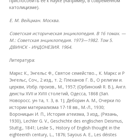
приспособить ее к науке (например, в современном
католицизме).
E. M. Вейцман. Москва.
Советская историческая энциклопедия. В 16 томах. —
М.: Советская энциклопедия. 1973—1982. Том 5.
ДВИНСК - ИНДОНЕЗИЯ. 1964.
Литература:
Маркс К., Энгельс Ф., Святое семейство.., К. Маркс и P
Энгельс, Соч., 2 изд., т. 2; Плеханов Г. В., О религии и.
церкви, Избр. произв., М., 1957; (Орбинский R. B.), Англ.
деисты XVII и XVIII столетий, Одесса, 1868 (Зап.
Новоросс. ун-та, т. 3, в. 1); Деборин А. М., Очерки по
истории материализма 17-18 вв., М.-Л., 1930;
Вороницын И. П., История атеизма, 3 изд., (Рязань,
1930), Lechler G. V., Geschichte des englischen Deismus,
Stuttg., 1841; Leslie S., History of English thought in the
eighteenth century, L., 1876; Sayous A. E., Les déistes