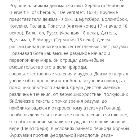
Родоначальником деизма считают Херберта Чербери
(Herbert E. of Cherbury, "De veritate", 1624). Крупные
представители деизма - Локк, Шефтсбери, Болингброк,
Коллинз, Толанд, Пристли (Англия конец 17 - начало 18
веков), Вольтер, Руссо (Франция 18 века), Дитель,
Эдельман, Реймарус (Германия 18 века). Деизм
рассматривал религию как «естественный свет разума».
Признавая бога как высшее разумное начало и
первопричину мира, он отрицал дальнейшее
вмешательство его в дела природы,
сверхъестественные явления и чудеса. Деизм отвергал
учение об откровении и требовал изучения природы с
помощью опытного знания. Среди деистов имелись
различные течения, от верующих христиан, толкующих
библейские тексты с точки зрения разума, до
приближающихся к откровенному атеизму (Толанд);
особо выделяется этическое направление, считающее,
что обоснование морали не нуждается в религиозной
вере (Шефтсбери). В условиях раннего периода борьбы
буржуазии против феодальной идеологии деизм