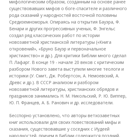
мифологическим образом, созданным на основе ранее
существовавших мифов о боге-спасителе и различного
рода сказаний у народностей восточной половины
Средиземноморья. Опираясь на открытия Бауэра, Ф.
Бенари и других прогрессивных ученых, Ф. Энгельс
создал ряд классических работ по истории
новозаветной христианской литературы («Книга
откровений», «Бруно Бауэр и первоначальное
христианство» и др.). Для критики Библии много сделал
П. Лафарг. В конце 19 - начале 20 веков с критическим
разбором Нового завета выступили многие теологи и
историки (У. Смит, Дж. Робертсон, А. Немоевский, А.
Древс и др.). В СССР анализом и разбором
новозаветной литературы, христианских обрядов и
праздников занимались Н. М. Никольский, Р. Ю. Виппер,
Ю. П. Францев, А. Б. Ранович и др. исследователи.
Бесспорно установлено, что авторы ветхозаветных
книг использовали для своих повествований мифы и
сказания, существовавшие у соседних с Иудеей
народностей, причем в Библии содержится поздний,