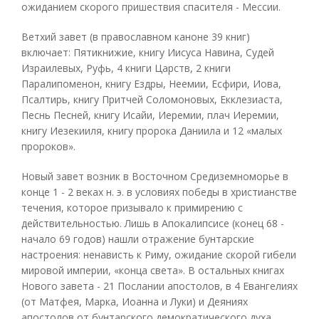
ожиданием скорого пришествия спасителя - Мессии.
Ветхий завет (в православном каноне 39 книг)
включает: Пятикнижие, книгу Иисуса Навина, Судей
Израилевых, Руфь, 4 книги Царств, 2 книги
Паралипоменон, книгу Ездры, Неемии, Есфири, Иова,
Псалтирь, книгу Притчей Соломоновых, Екклезиаста,
Песнь Песней, книгу Исайи, Иеремии, плач Иеремии,
книгу Иезекииля, книгу пророка Даниила и 12 «малых
пророков».
Новый завет возник в Восточном Средиземноморье в
конце 1 - 2 веках н. э. в условиях победы в христианстве
течения, которое призывало к примирению с
действительностью. Лишь в Апокалипсисе (конец 68 -
начало 69 годов) нашли отражение бунтарские
настроения: ненависть к Риму, ожидание скорой гибели
мировой империи, «конца света». В остальных книгах
Нового завета - 21 Послании апостолов, в 4 Евангелиях
(от Матфея, Марка, Иоанна и Луки) и Деяниях
апостолов от бунтарского демократического духа