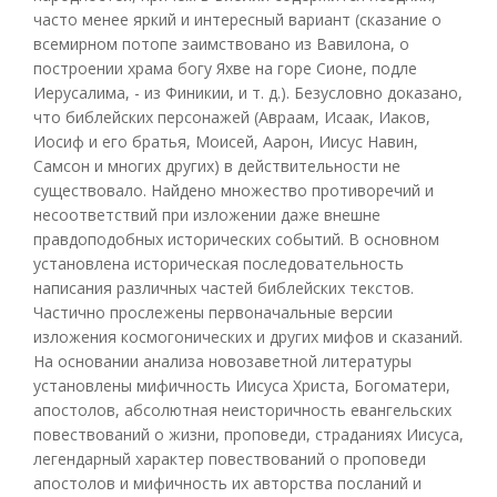
часто менее яркий и интересный вариант (сказание о
всемирном потопе заимствовано из Вавилона, о
построении храма богу Яхве на горе Сионе, подле
Иерусалима, - из Финикии, и т. д.). Безусловно доказано,
что библейских персонажей (Авраам, Исаак, Иаков,
Иосиф и его братья, Моисей, Аарон, Иисус Навин,
Самсон и многих других) в действительности не
существовало. Найдено множество противоречий и
несоответствий при изложении даже внешне
правдоподобных исторических событий. В основном
установлена историческая последовательность
написания различных частей библейских текстов.
Частично прослежены первоначальные версии
изложения космогонических и других мифов и сказаний.
На основании анализа новозаветной литературы
установлены мифичность Иисуса Христа, Богоматери,
апостолов, абсолютная неисторичность евангельских
повествований о жизни, проповеди, страданиях Иисуса,
легендарный характер повествований о проповеди
апостолов и мифичность их авторства посланий и