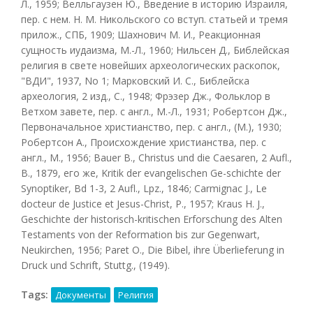
Л., 1959; Велльгаузен Ю., Введение в историю Израиля,
пер. с нем. H. M. Никольского со вступ. статьей и тремя
прилож., СПБ, 1909; Шахнович М. И., Реакционная
сущность иудаизма, М.-Л., 1960; Нильсен Д., Библейская
религия в свете новейших археологических раскопок,
"ВДИ", 1937, No 1; Марковский И. С., Библейска
археология, 2 изд., С., 1948; Фрэзер Дж., Фольклор в
Ветхом завете, пер. с англ., М.-Л., 1931; Робертсон Дж.,
Первоначальное христианство, пер. с англ., (M.), 1930;
Робертсон А., Происхождение христианства, пер. с
англ., М., 1956; Bauer B., Christus und die Caesaren, 2 Aufl.,
B., 1879, его же, Kritik der evangelischen Ge-schichte der
Synoptiker, Bd 1-3, 2 Aufl., Lpz., 1846; Carmignac J., Le
docteur de Justice et Jesus-Christ, Р., 1957; Kraus H. J.,
Geschichte der historisch-kritischen Erforschung des Alten
Testaments von der Reformation bis zur Gegenwart,
Neukirchen, 1956; Paret O., Die Bibel, ihre Überlieferung in
Druck und Schrift, Stuttg., (1949).
Tags:
Документы
Религия