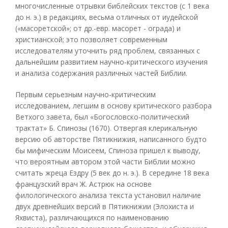
многочисленные отрывки библейских текстов (с 1 века
до н. э.) в редакциях, весьма отличных от иудейской
(«масоретской»; от др.-евр. масорет - ограда) и
христианской; это позволяет современным
исследователям уточнить ряд проблем, связанных с
дальнейшим развитием научно-критического изучения
и анализа содержания различных частей Библии.
Первым серьезным научно-критическим
исследованием, легшим в основу критического разбора
Ветхого завета, был «Богословско-политический
трактат» Б. Спинозы (1670). Отвергая клерикальную
версию об авторстве Пятикнижия, написанного будто
бы мифическим Моисеем, Спиноза пришел к выводу,
что вероятным автором этой части Библии можно
считать жреца Ездру (5 век до н. э.). В середине 18 века
французский врач Ж. Астрюк на основе
филологического анализа текста установил наличие
двух древнейших версий в Пятикнижии (Элохиста и
Яхвиста), различающихся по наименованию