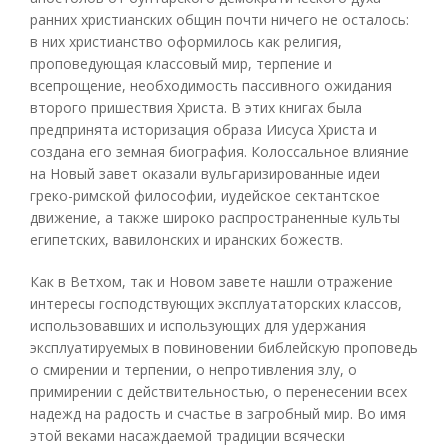
ранних христианских общин почти ничего не осталось:
в них христианство оформилось как религия,
проповедующая классовый мир, терпение и
всепрощение, необходимость пассивного ожидания
второго пришествия Христа. В этих книгах была
предпринята историзация образа Иисуса Христа и
создана его земная биография. Колоссальное влияние
на Новый завет оказали вульгаризированные идеи
греко-римской философии, иудейское сектантское
движение, а также широко распространенные культы
египетских, вавилонских и иранских божеств.
Как в Ветхом, так и Новом завете нашли отражение
интересы господствующих эксплуататорских классов,
использовавших и использующих для удержания
эксплуатируемых в повиновении библейскую проповедь
о смирении и терпении, о непротивления злу, о
примирении с действительностью, о перенесении всех
надежд на радость и счастье в загробный мир. Во имя
этой веками насаждаемой традиции всячески