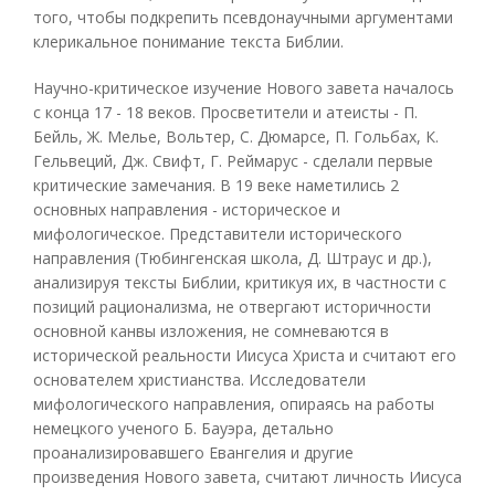
того, чтобы подкрепить псевдонаучными аргументами
клерикальное понимание текста Библии.
Научно-критическое изучение Нового завета началось
с конца 17 - 18 веков. Просветители и атеисты - П.
Бейль, Ж. Мелье, Вольтер, С. Дюмарсе, П. Гольбах, К.
Гельвеций, Дж. Свифт, Г. Реймарус - сделали первые
критические замечания. В 19 веке наметились 2
основных направления - историческое и
мифологическое. Представители исторического
направления (Тюбингенская школа, Д. Штраус и др.),
анализируя тексты Библии, критикуя их, в частности с
позиций рационализма, не отвергают историчности
основной канвы изложения, не сомневаются в
исторической реальности Иисуса Христа и считают его
основателем христианства. Исследователи
мифологического направления, опираясь на работы
немецкого ученого Б. Бауэра, детально
проанализировавшего Евангелия и другие
произведения Нового завета, считают личность Иисуса