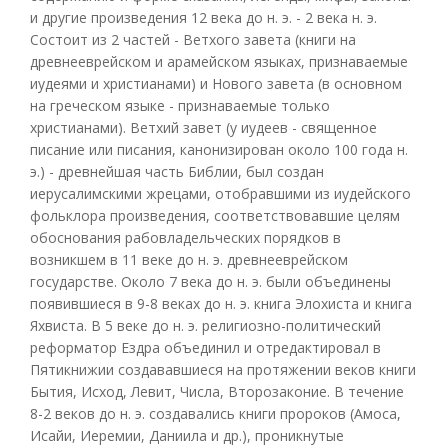
и другие произведения 12 века до н. э. - 2 века н. э.
Состоит из 2 частей - Ветхого завета (книги на
древнееврейском и арамейском языках, признаваемые
иудеями и христианами) и Нового завета (в основном
на греческом языке - признаваемые только
христианами). Ветхий завет (у иудеев - священное
писание или писания, канонизирован около 100 года н.
э.) - древнейшая часть Библии, был создан
иерусалимскими жрецами, отобравшими из иудейского
фольклора произведения, соответствовавшие целям
обоснования рабовладельческих порядков в
возникшем в 11 веке до н. э. древнееврейском
государстве. Около 7 века до н. э. были объединены
появившиеся в 9-8 веках до н. э. книга Элохиста и книга
Яхвиста. В 5 веке до н. э. религиозно-политический
реформатор Ездра объединил и отредактировал в
Пятикнижии создававшиеся на протяжении веков книги
Бытия, Исход, Левит, Числа, Второзаконие. В течение
8-2 веков до н. э. создавались книги пророков (Амоса,
Исайи, Иеремии, Даниила и др.), проникнутые