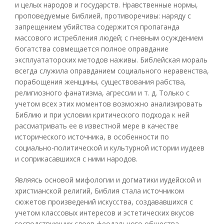
и целых народов и государств. Нравственные нормы,
проповедуемые Библией, противоречивы: наряду с
запрещением убийства содержится пропаганда
массового истребления людей; с гневным осуждением
богатства совмещается полное оправдание
эксплуататорских методов наживы. Библейская мораль
всегда служила оправданием социального неравенства,
порабощения женщины, существования рабства,
религиозного фанатизма, агрессии и т. д. Только с
учетом всех этих моментов возможно анализировать
Библию и при условии критического подхода к ней
рассматривать ее в известной мере в качестве
исторического источника, в особенности по
социально-политической и культурной истории иудеев
и соприкасавшихся с ними народов.
Являясь основой мифологии и догматики иудейской и
христианской религий, Библия стала источником
сюжетов произведений искусства, создававшихся с
учетом классовых интересов и эстетических вкусов
господствующих слоев феодального общества,