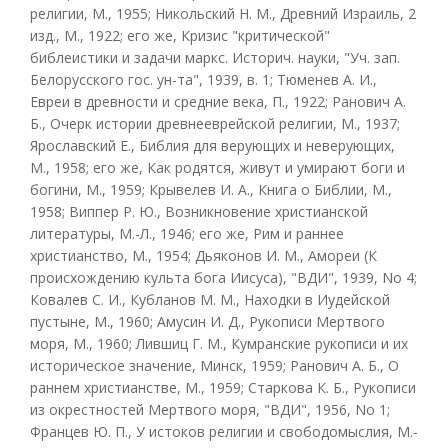
религии, М., 1955; Никольский Н. M., Древний Израиль, 2
изд., М., 1922; его же, Кризис "критической"
библеистики и задачи маркс. Историч. науки, "Уч. зап.
Белорусского гос. ун-та", 1939, в. 1; Тюменев А. И.,
Евреи в древности и средние века, П., 1922; Ранович А.
Б., Очерк истории древнееврейской религии, M., 1937;
Ярославский Е., Библия для верующих и неверующих,
М., 1958; его же, Как родятся, живут и умирают боги и
богини, М., 1959; Крывелев И. А., Книга о Библии, М.,
1958; Виппер Р. Ю., Возникновение христианской
литературы, M.-Л., 1946; его же, Рим и раннее
христианство, М., 1954; Дьяконов И. М., Амореи (К
происхождению культа бога Иисуса), "ВДИ", 1939, No 4;
Ковалев С. И., Кубланов М. M., Находки в Иудейской
пустыне, М., 1960; Амусин И. Д., Рукописи Мертвого
моря, М., 1960; Лившиц Г. М., Кумранские рукописи и их
историческое значение, Минск, 1959; Ранович А. Б., О
раннем христианстве, М., 1959; Старкова К. Б., Рукописи
из окрестностей Мертвого моря, "ВДИ", 1956, No 1;
Францев Ю. П., У истоков религии и свободомыслия, M.-