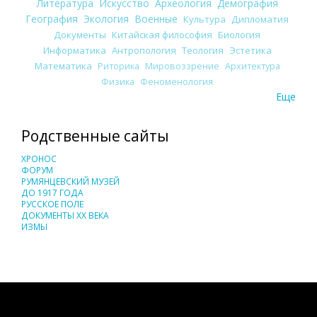
Литература
Искусство
Археология
Демография
География
Экология
Военные
Культура
Дипломатия
Документы
Китайская философия
Биология
Информатика
Антропология
Теология
Эстетика
Математика
Риторика
Мировоззрение
Архитектура
Физика
Феноменология
Еще
Родственные сайты
ХРОНОС
ФОРУМ
РУМЯНЦЕВСКИЙ МУЗЕЙ
ДО 1917 ГОДА
РУССКОЕ ПОЛЕ
ДОКУМЕНТЫ XX ВЕКА
ИЗМЫ
Понятия И Категории - Исторический Проект ХРОНОС