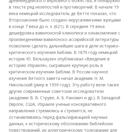
древнеиудейского верховного божества, и обнаружил
в тексте ряд нелепостей и противоречий. В начале 19
века немецкий исследователь де Ветте показал, что
Второзаконие было создано иерусалимскими жрецами
в конце 7 века до н. э. (621). В середине 19 века
дешифровка вавилонской клинописи и ознакомление с
произведениями вавилонско-ассирийской литературы
позволили сделать дальнейшие шаги в деле историко-
критического изучения Библии. В 1879 году немецкий
историк Ю. Вельхаузен опубликовал «Введение в
историю Израиля», сыгравшее крупную роль в
критическом изучении Библии. В России научное
изучение Ветхого завета начал академик H. M.
Никольский (умер в 1959 году). Эту работу вели также
другие современные советские исследователи
(академик В. В. Струве, А. Б. Ранович и др.). В Западной
Европе, США, Израиле ученые консервативного
направления стремились и стремятся, не
останавливаясь перед фальсификацией научных
данных, к историческому обоснованию библейских
повествований, их аллегорическому толкованию для