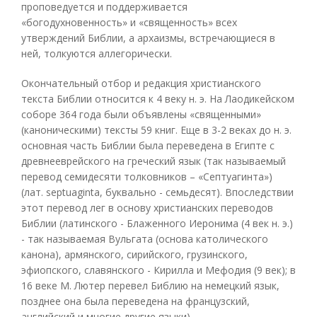
проповедуется и поддерживается
«богодухновенность» и «священность» всех
утверждений Библии, а архаизмы, встречающиеся в
ней, толкуются аллегорически.
Окончательный отбор и редакция христианского
текста Библии относится к 4 веку н. э. На Лаодикейском
соборе 364 года были объявлены «священными»
(каноническими) тексты 59 книг. Еще в 3-2 веках до н. э.
основная часть Библии была переведена в Египте с
древнееврейского на греческий язык (так называемый
перевод семидесяти толковников – «Септуагинта»)
(лат. septuaginta, буквально - семьдесят). Впоследствии
этот перевод лег в основу христианских переводов
Библии (латинского - Блаженного Иеронима (4 век н. э.)
- так называемая Вульгата (основа католического
канона), армянского, сирийского, грузинского,
эфиопского, славянского - Кирилла и Мефодия (9 век); в
16 веке М. Лютер перевел Библию на немецкий язык,
позднее она была переведена на французский,
английский и многие другие языки).