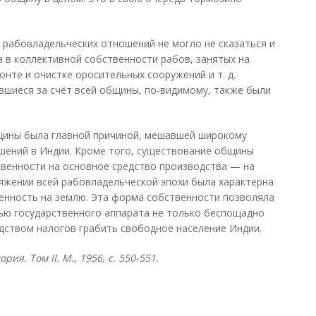
рабовладельческих отношений не могло не сказаться и
а в коллективной собственности рабов, занятых на
онте и очистке оросительных сооружений и т. д.
шиеся за счёт всей общины, по-видимому, также были
щины была главной причиной, мешавшей широкому
шений в Индии. Кроме того, существование общины
венности на основное средство производства — на
яжении всей рабовладельческой эпохи была характерна
енность на землю. Эта форма собственности позволяла
ью государственного аппарата не только беспощадно
едством налогов грабить свободное население Индии.
тория. Том
II. М., 1956, с. 550-551.