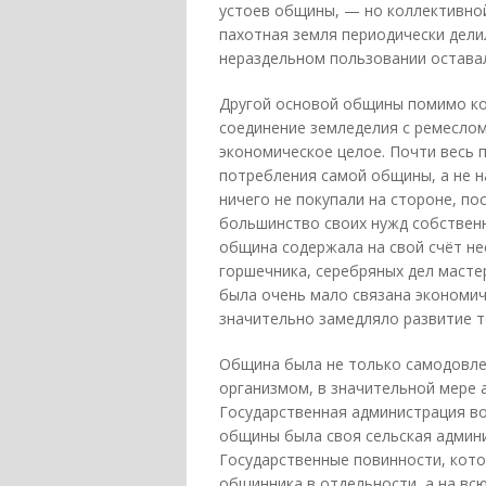
устоев общины, — но коллективной
пахотная земля периодически дели
нераздельном пользовании оставали
Другой основой общины помимо ко
соединение земледелия с ремесло
экономическое целое. Почти весь 
потребления самой общины, а не н
ничего не покупали на стороне, п
большинство своих нужд собственн
община содержала на свой счёт не
горшечника, серебряных дел масте
была очень мало связана экономич
значительно замедляло развитие т
Община была не только самодовле
организмом, в значительной мере
Государственная администрация во
общины была своя сельская админи
Государственные повинности, кот
общинника в отдельности, а на вс