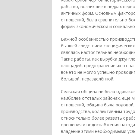
рабство, возникшее в недрах перв
античных форм. Основным факторо
отношений, была сравнительно бол
формы экономической и социально
Важной особенностью производств
бывшей следствием специфических 
являлась настоятельная необходим
Такие работы, как вырубка джунгл
площадей, предохранение их от на
всё это не могло успешно проводи
большой, неразделённой.
Сельская община не была одинаков
наиболее отсталых районах, ещё 
отношений, община была родовой, 
производства, коллективным труд
относительно более развитых рабо
орошения и водоснабжения находи
владение этими необходимыми усл