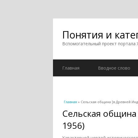
Понятия и кате
Вспомогательный проект портала
Главная
Вводное слово
Вы здесь
Главная
» Сельская община [в Древней Инди
Сельская община 
1956)
Характерной чертой исторического