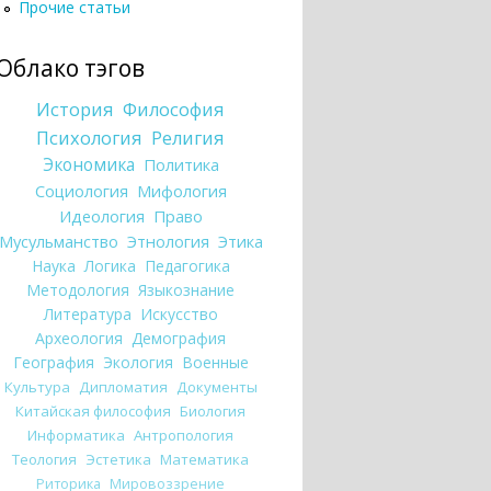
Прочие статьи
Облако тэгов
История
Философия
Психология
Религия
Экономика
Политика
Социология
Мифология
Идеология
Право
Мусульманство
Этнология
Этика
Наука
Логика
Педагогика
Методология
Языкознание
Литература
Искусство
Археология
Демография
География
Экология
Военные
Культура
Дипломатия
Документы
Китайская философия
Биология
Информатика
Антропология
Теология
Эстетика
Математика
Риторика
Мировоззрение