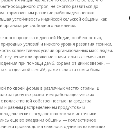
обытнообщинного строя, не смогло развиться до
м, тормозившим развитие рабовладельческих
ьшая устойчивость индийской сельской общины, как
й организации свободного населения.
енного процесса в древней Индии, особенностью,
природных условий и низкого уровня развития техники,
ость коллективных усилий организованных масс людей.
ей, осушение или орошение значительных земельных
воднения при помощи дамб, охрана от диких зверей, —
ться отдельной семьёй, даже если эта семья была
ой по своей форме в различных частях страны. В
мало затронутых развитием рабовладельческих
с коллективной собственностью на средства
ом и равным распределением продуктов» В
владельческих государствах земля и источники
лись ещё во владении общины — коллективное
овиями производства являлось одним из важнейших