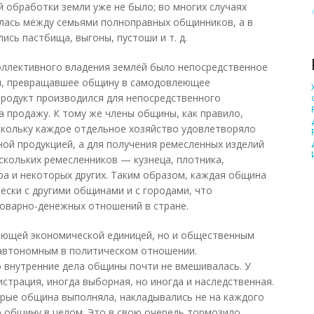
 обработки земли уже не было; во многих случаях
лась между семьями полноправных общинников, а в
сь пастбища, выгоны, пустоши и т. д.
ллективного владения землёй было непосредственное
м, превращавшее общину в самодовлеющее
продукт производился для непосредственного
а продажу. К тому же члены общины, как правило,
оскольку каждое отдельное хозяйство удовлетворяло
ой продукцией, а для получения ремесленных изделий
скольких ремесленников — кузнеца, плотника,
ра и некоторых других. Таким образом, каждая община
ески с другими общинами и с городами, что
оварно-денежных отношений в стране.
ющей экономической единицей, но и общественным
 автономным в политическом отношении.
 внутренние дела общины почти не вмешивалась. У
страция, иногда выборная, но иногда и наследственная.
орые община выполняла, накладывались не на каждого
ю общину в целом. Это в свою очередь тормозило