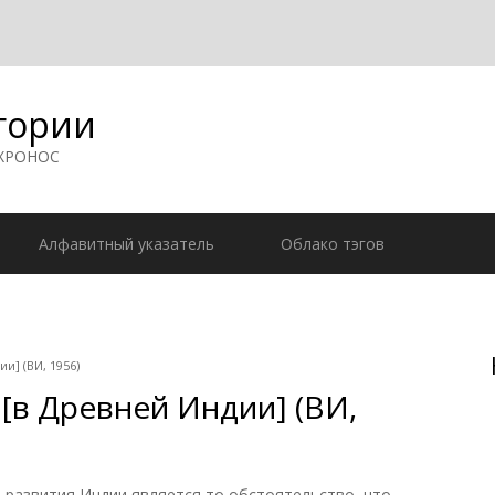
гории
 ХРОНОС
Алфавитный указатель
Облако тэгов
и] (ВИ, 1956)
[в Древней Индии] (ВИ,
 развития Индии является то обстоятельство, что