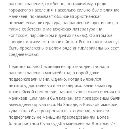
распространение, особенно, по-видимому, среди
городского населения. Насколько сильно было влияние
манихеев, показывает обширная христианская
полемическая литература, направленная против них, а
также собственно манихейская литература (на
коптском, парфянском и других языках). Об этом же
говорит и живучесть манихейства. Его отголоски могут
быть прослежены в целом ряде антиклерикальных сект
средневековья.
Первоначально Сасаниды не противодействовали
распространению манихейства, а порой даже
поддерживали Мани. Однако, когда выяснился
антигосударственный и антиклерикальный характер
манихейской проповеди, начались жестокие гонения на
манихеев. Сам Мани был казнён, его приверженцы были
вынуждены скрываться. На Западе, в Римской империи,
куда стало быстро проникать это учение, манихеи
подвергались не меньшим преследованиям. Более
благоприятной была судьба манихеев на Востоке. Их