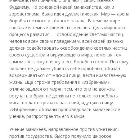
манихейство принимало ряд черт, свойственных
буддизму. Но основной идеей манихейства, как и
зороастризма, была идея дуалистическая. Мир — арена
борьбы светлого и тёмного начала. В земном мире
светлые и тёмные элементы смешаны, цель мирового
процесса развития — освобождение светлых частиц.
Человек всем своим поведением, всей своей жизнью
должен содействовать освобождению светлых частиц
своего существа и окружающего мира, помогая тем
самым светлому началу в его борьбе со злом. Поэтому
человек не должен убивать себе подобных, обязан
воздерживаться от мясной пищи, вести нравственную
жизнь. Ещё строже требования к «избранным»,
отличающимся от мирян тем, что они не должны
вступать в брак, не должны не только потреблять
мяса, но даже срывать растений, идущих в пищу.
«Избранные» обязаны проповедовать манихейское
учение, распространять его в мире.
Учение манихеев, направленное против угнетения,
против государства, быстро получило широкое