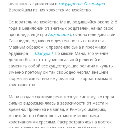
религиозные движения в
государстве Сасанидов
.
Важнейшим из них является манихейство.
Основатель манихейства Мани, родившийся около 215
года в Вавилонии от знатных родителей, начал свою
проповедь ещё при
Ардашире I
, основателе династии
Сасанидов, однако его деятельность относится,
главным образом, к правлению сына и преемника
Ардашира —
Шапура I
. По мысли Мани, его учение
должно было стать универсальной религией и
заменить собой все существующие религии и культы.
Именно поэтому он так свободно черпал внешние
формы из известных ему религий — зороастризма и
христианства.
Мани создал сложную религиозную систему, которая
сильно видоизменялась в зависимости от места и
времени. Проникая на запад, в Римскую империю,
манихейство сближалось с многочисленными
христианскими ересями. Распространяясь на восток,