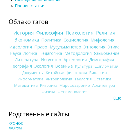
Прочие статьи
Облако тэгов
История
Философия
Психология
Религия
Экономика
Политика
Социология
Мифология
Идеология
Право
Мусульманство
Этнология
Этика
Наука
Логика
Педагогика
Методология
Языкознание
Литература
Искусство
Археология
Демография
География
Экология
Военные
Культура
Дипломатия
Документы
Китайская философия
Биология
Информатика
Антропология
Теология
Эстетика
Математика
Риторика
Мировоззрение
Архитектура
Физика
Феноменология
Еще
Родственные сайты
ХРОНОС
ФОРУМ