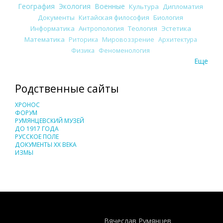
География
Экология
Военные
Культура
Дипломатия
Документы
Китайская философия
Биология
Информатика
Антропология
Теология
Эстетика
Математика
Риторика
Мировоззрение
Архитектура
Физика
Феноменология
Еще
Родственные сайты
ХРОНОС
ФОРУМ
РУМЯНЦЕВСКИЙ МУЗЕЙ
ДО 1917 ГОДА
РУССКОЕ ПОЛЕ
ДОКУМЕНТЫ XX ВЕКА
ИЗМЫ
Понятия И Категории - Исторический Проект ХРОНОС
WEB-редактор
Вячеслав Румянцев