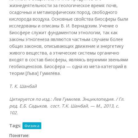
жизнедеятельности за геологическое время: почв,
осадочных и метаморфических пород, свободного
кислорода воздуха. Основные свойства биосферы были
исследованы и описаны В. И. Вернадским. Учение о
Биосфере служит фундаментом этнологии, так как
законы этногенеза являются частным случаем более
общих законов, описывающих движение и энергетику
живого вещества, а этнические системы органично
входят в состав биосферы, являясь верхними звеньями
геобиоценозов. Биосфера — одна из мета-категорий в
теории [Льва] Гумилёва.
Т. К. Шанбай
Цитируется по изд.: Лев Гумилев. Энциклопедия. / Гл.
ред. Е.Б. Садыков, сост. Т.К. Шанбай, — М., 2013, с.
102.
Tags:
Физика
Понятие: