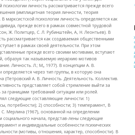
ой психологии личность рассматривается прежде всего
ешения (имплицитная теория личности, теория
 В марксистской психологии личность определяется как
ндивида, прежде всего в рамках совместной трудовой
он, Ж. Политцер, С. Л. Рубинштейн, А, Н. Леонтьев). В
ность рассматривается как создаваемая общественными
ступает в рамках своей деятельности. При этом
дставленные прежде всего своими мотивами, вступают
й, образуя так называемую иерархию мотивов
ние. Личность. Л.; М„ 1977). В концепции А. В.
и определяется через тип группы, в которую она
а (Петровский А. В. Личность. Деятельность. Коллектив.
активность представляет собой стремление выйти за
 за границами требований ситуации или ролей.
елял следующие составляющие личности: 1)
сы, потребности); 2) способности; 3) темперамент, В
 С. Мерлина (1967), основанной на определении
и социального начала, представ-лены следующие
мперамент и индивидуальные особенности психических
альности (мотивы, отношения, характер, способности). В