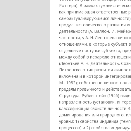
Роттера). В рамках гуманистическ
как принимающая ответственные р
самоактуализирующейся личности).
продукт исторического развития и
деятельности (А. Валлон, И, Мейерс
частности, у А. Н. Леонтьева лич
отношениями, в которые субъект в
отдельные поступки субъекта, пре
между собой в иерархию отношени
(Леонтьев А. Н. Деятельность. Созна
Петровского тип развития личност
включена и в которой интегрирован
М., 1982); собственно личностная 
пределы привычного и действовать
Структура. Рубинштейн (1946) выд
направленность (установки, интере
классификации свойств личности В.
доминирования или природного, ил
уровни: 1) свойства индивида (те
процессов) и 2) свойства индивиду