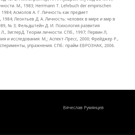
ности. М., 1983; Herrmann Т. Lehrbuch der empirischen
n, 1984; Асмолов А. Г. Личность как предмет
1984; Леонтьев Д. А. Личность: человек в мире и мир в
989, № 3; Фельдштейн Д. И. Психология развития
Л., ЗиглерД. Теории личности. СПб., 1997; Первин Л,
ия и исследования: М_: Аспект-Пресс, 2000; Фрейджер Р.,
ксперименты, упражнения. СПб.: прайм-ЕВРОЗНАК, 2006.
Понятия И Категории - Исторический Проект ХРОНОС
WEB-редактор
Вячеслав Румянцев