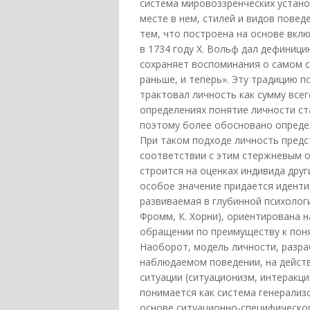
система мировоззренческих устано
месте в нем, стилей и видов повед
тем, что построена на основе вкл
в 1734 году X. Вольф дал дефиницию
сохраняет воспоминания о самом с
раньше, и теперь». Эту традицию 
трактовал личность как сумму всег
определениях понятие личности с
поэтому более обосновано опреде
При таком подходе личность предс
соответствии с этим стержневым 
строится на оценках индивида друг
особое значение придается иденти
развиваемая в глубинной психологии
Фромм, К. Хорни), ориентирована 
обращении по преимуществу к поня
Наоборот, модель личности, разра
наблюдаемом поведении, на действ
ситуации (ситуационизм, интеракц
понимается как система генерализ
основе ситуационно-специфическог