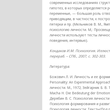
современных исследованиях структ
гипотез, в которых определяется 
переменные, — большая роль отво
приводящим, в частности, к постр
пятерки и пр. (Мельников В. М., Ям
психологию личности. М,: Просвеще
личности используют тесты личнос
поведения, интервью).
Кондаков И.М. Психология. Иллюстр
перераб. – СПб., 2007, с. 302-303.
Литература:
Божович Л. И. Личность и ее формир
Personality: An Experimental Approac
личности. М., 1972; Зейгарник Б. В
Macha Н. Die Bedeutung der Emotionali
Дерябин В. С. Психология личности 
Психология формирования и развити
Психология личности: Тексты/Под ре