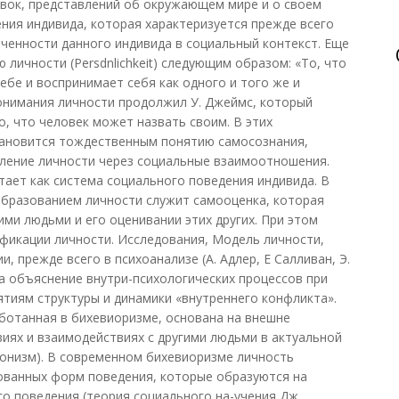
вок, представлений об окружающем мире и о своем
ения индивида, которая характеризуется прежде всего
юченности данного индивида в социальный контекст. Еще
 личности (Persdnlichkeit) следующим образом: «То, что
ебе и воспринимает себя как одного и того же и
понимания личности продолжил У. Джеймс, который
о, что человек может назвать своим. В этих
тановится тождественным понятию самосознания,
ление личности через социальные взаимоотношения.
тает как система социального поведения индивида. В
образованием личности служит самооценка, которая
ими людьми и его оценивании этих других. При этом
фикации личности. Исследования, Модель личности,
, прежде всего в психоанализе (А. Адлер, Е Салливан, Э.
на объяснение внутри-психологических процессов при
тиям структуры и динамики «внутреннего конфликта».
ботанная в бихевиоризме, основана на внешне
иях и взаимодействиях с другими людьми в актуальной
ионизм). В современном бихевиоризме личность
ованных форм поведения, которые образуются на
о поведения (теория социального на-учения Дж.