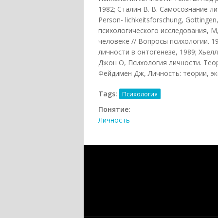
1982; Сталин В. В. Самосознание лич
Person- lichkeitsforschung, Gottinge
психологического исследования, М„ 
человеке // Вопросы психологии. 1
личности в онтогенезе, 1989; Хьелл 
Джон О, Психология личности. Теор
Фейдимен Дж, Личность: теории, э
Tags:
Психология
Понятие:
Личность