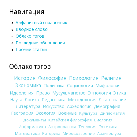
Навигация
Алфавитный справочник
Вводное слово
Облако тэгов
Последние обновления
Прочие статьи
Облако тэгов
История
Философия
Психология
Религия
Экономика
Политика
Социология
Мифология
Идеология
Право
Мусульманство
Этнология
Этика
Наука
Логика
Педагогика
Методология
Языкознание
Литература
Искусство
Археология
Демография
География
Экология
Военные
Культура
Дипломатия
Документы
Китайская философия
Биология
Информатика
Антропология
Теология
Эстетика
Математика
Риторика
Мировоззрение
Архитектура