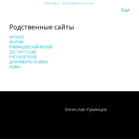
Физика
Феноменология
Еще
Родственные сайты
ХРОНОС
ФОРУМ
РУМЯНЦЕВСКИЙ МУЗЕЙ
ДО 1917 ГОДА
РУССКОЕ ПОЛЕ
ДОКУМЕНТЫ XX ВЕКА
ИЗМЫ
Понятия И Категории - Исторический Проект ХРОНОС
WEB-редактор
Вячеслав Румянцев