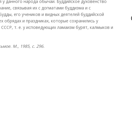
 у данного народа обычаи. Буддийское духовенство
ание, связывая их с догматами буддизма и с
удды, его учеников и видных деятелей буддийской
х обрядах и праздниках, которые сохранились у
СССР, т. е. у исповедующих ламаизм бурят, калмыков и
мое. М., 1985, с. 296.