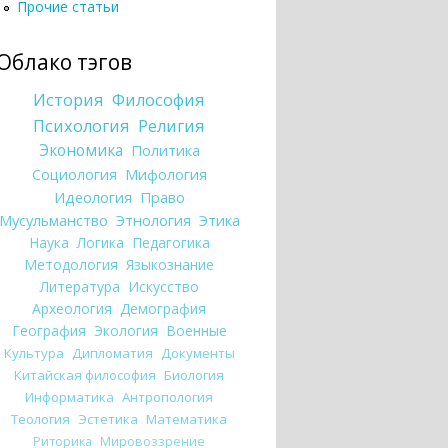
Прочие статьи
Облако тэгов
История
Философия
Психология
Религия
Экономика
Политика
Социология
Мифология
Идеология
Право
Мусульманство
Этнология
Этика
Наука
Логика
Педагогика
Методология
Языкознание
Литература
Искусство
Археология
Демография
География
Экология
Военные
Культура
Дипломатия
Документы
Китайская философия
Биология
Информатика
Антропология
Теология
Эстетика
Математика
Риторика
Мировоззрение