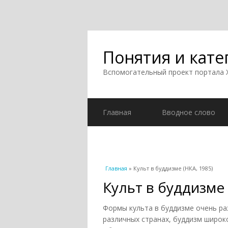
Понятия и кате
Вспомогательный проект портала
Главная
Вводное слово
Вы здесь
Главная
» Культ в буддизме (НКА, 1985)
Культ в буддизме 
Формы культа в буддизме очень ра
различных странах, буддизм широк