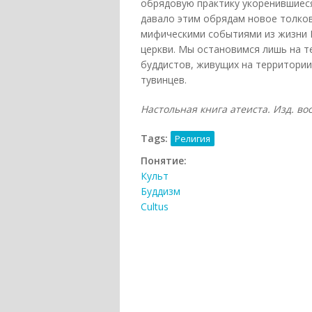
обрядовую практику укоренившиеся
давало этим обрядам новое толков
мифическими событиями из жизни Б
церкви. Мы остановимся лишь на те
буддистов, живущих на территории 
тувинцев.
Настольная книга атеиста. Изд. вось
Tags:
Религия
Понятие:
Культ
Буддизм
Cultus