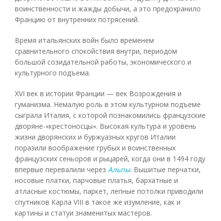
воинственности и жажды добычи, а это предохранило
Францию от внутренних потрясений.
Время итальянских войн было временем
сравнительного спокойствия внутри, периодом
большой созидательной работы, экономического и
культурного подъема.
XVI век в истории Франции — век Возрождения и
гуманизма. Немалую роль в этом культурном подъеме
сыграла Италия, с которой познакомились французские
дворяне-«крестоносцы». Высокая культура и уровень
жизни дворянских и буржуазных кругов Италии
поразили воображение грубых и воинственных
французских сеньоров и рыцарей, когда они в 1494 году
впервые перевалили через
Альпы
. Вышитые перчатки,
носовые платки, парчовые платья, бархатные и
атласные костюмы, паркет, лепные потолки приводили
спутников Карла VIII в такое же изумление, как и
картины и статуи знаменитых мастеров.