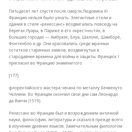
Пятьдесят лет спустя после смерти Людовика XI
Францию нельзя было узнать. Элегантные отели и
здания в стиле «ренессанс» воздвигались повсюду на
берегах Луары, в Париже и его окрестностях, в
больших городах — Амбуазе, Блуа, Шалоне, Шамборе,
Фонтенбло и др. Они красовались среди мрачных
остатков старинных замков, воздвигнутых в
стародавние времена для войны и защиты. Франциск I
пригласил во Францию знаменитого
[177]
флорентийского мастера чекана по металлу Бенвенуто
Челлини. Во Франции окончил свои дни сам Леонардо
да Винчи (1519).
Ренессанс во Франции был и возрождением античной
науки, философии, литературы и сказался прежде всего
в изучении древних языков. Замечательным филологом