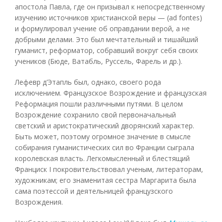
апостола Павла, где он призывал к непосредственному
изучению источников христианской веры — (ad fontes)
и формулировал учение об оправдании верой, а не
добрыми делами. Это был мечтательный и тишайший
гуманист, реформатор, собравший вокруг себя своих
учеников (Бюде, Ватабль, Руссель, Фарель и др.).
Лефевр д’Этапль был, однако, своего рода
исключением. Французское Возрождение и французская
Реформация пошли различными путями. В целом
Возрождение сохранило свой первоначальный
светский и аристократический дворянский характер.
Быть может, поэтому огромное значение в смысле
собирания гуманистических сил во Франции сыграла
королевская власть. Легкомысленный и блестящий
Франциск I покровительствовал ученым, литераторам,
художникам; его знаменитая сестра Маргарита была
сама поэтессой и деятельницей французского
Возрождения.