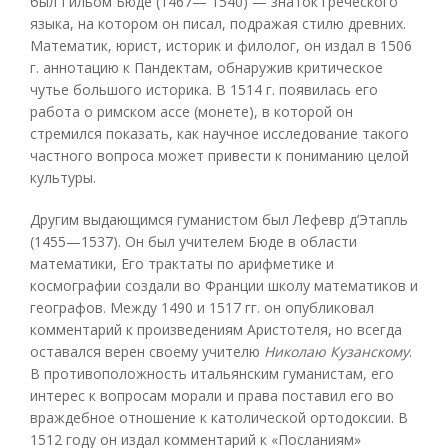
был Гильом Бюде (1467— 1540) — знаток греческого
языка, на котором он писал, подражая стилю древних.
Математик, юрист, историк и филолог, он издал в 1506
г. аннотацию к Пандектам, обнаружив критическое
чутье большого историка. В 1514 г. появилась его
работа о римском ассе (монете), в которой он
стремился показать, как научное исследование такого
частного вопроса может привести к пониманию целой
культуры.
Другим выдающимся гуманистом был Лефевр д’Этапль
(1455—1537). Он был учителем Бюде в области
математики, Его трактаты по арифметике и
космографии создали во Франции школу математиков и
географов. Между 1490 и 1517 гг. он опубликовал
комментарий к произведениям Аристотеля, но всегда
оставался верен своему учителю
Николаю Кузанскому
.
В противоположность итальянским гуманистам, его
интерес к вопросам морали и права поставил его во
враждебное отношение к католической ортодоксии. В
1512 году он издал комментарий к «Посланиям»