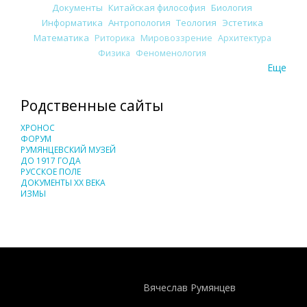
Документы
Китайская философия
Биология
Информатика
Антропология
Теология
Эстетика
Математика
Риторика
Мировоззрение
Архитектура
Физика
Феноменология
Еще
Родственные сайты
ХРОНОС
ФОРУМ
РУМЯНЦЕВСКИЙ МУЗЕЙ
ДО 1917 ГОДА
РУССКОЕ ПОЛЕ
ДОКУМЕНТЫ XX ВЕКА
ИЗМЫ
Понятия И Категории - Исторический Проект ХРОНОС
WEB-редактор
Вячеслав Румянцев