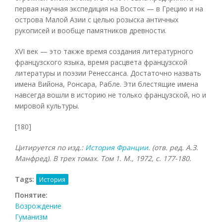
первая научная экспедиция на Восток — в Грецию и на
острова Малой Азии с целью розыска античных
рукописей и вообще памятников древности.
XVI век — это также время создания литературного
французского языка, время расцвета французской
литературы и поэзии Ренессанса. Достаточно назвать
имена Вийона, Ронсара, Рабле. Эти блестящие имена
навсегда вошли в историю не только французской, но и
мировой культуры.
[180]
Цитируется по изд.:
История Франции
. (отв. ред. А.З.
Манфред). В трех томах. Том 1. М., 1972, с. 177-180.
Tags:
История
Понятие:
Возрождение
Гуманизм