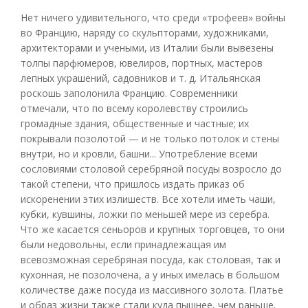
Нет ничего удивительного, что среди «трофеев» войны
во Францию, наряду со скульпторами, художниками,
архитекторами и учеными, из Италии были вывезены
толпы парфюмеров, ювелиров, портных, мастеров
лепных украшений, садовников и т. д. Итальянская
роскошь заполонила Францию. Современники
отмечали, что по всему королевству строились
громадные здания, общественные и частные; их
покрывали позолотой — и не только потолок и стены
внутри, но и кровли, башни... Употребление всеми
сословиями столовой серебряной посуды возросло до
такой степени, что пришлось издать приказ об
искоренении этих излишеств. Все хотели иметь чаши,
кубки, кувшины, ложки по меньшей мере из серебра.
Что же касается сеньоров и крупных торговцев, то они
были недовольны, если принадлежащая им
всевозможная серебряная посуда, как столовая, так и
кухонная, не позолочена, а у иных имелась в большом
количестве даже посуда из массивного золота. Платье
и образ жизни также стали куда пышнее, чем раньше.