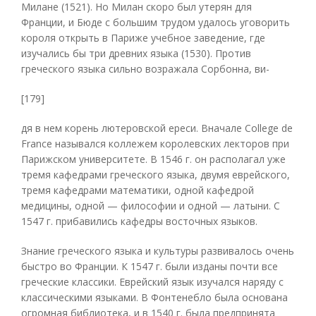
Милане (1521). Но Милан скоро был утерян для
Франции, и Бюде с большим трудом удалось уговорить
короля открыть в Париже учебное заведение, где
изучались бы три древних языка (1530). Против
греческого языка сильно возражала Сорбонна, ви-
[179]
дя в нем корень лютеровской ереси. Вначале College de
France назывался коллежем королевских лекторов при
Парижском университете. В 1546 г. он располагал уже
тремя кафедрами греческого языка, двумя еврейского,
тремя кафедрами математики, одной кафедрой
медицины, одной — философии и одной — латыни. С
1547 г. прибавились кафедры восточных языков.
Знание греческого языка и культуры развивалось очень
быстро во Франции. К 1547 г. были изданы почти все
греческие классики. Еврейский язык изучался наряду с
классическими языками. В Фонтенебло была основана
огромная библиотека, и в 1540 г. была предпринята