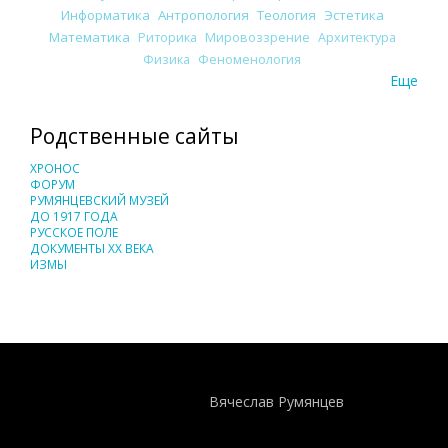
Информатика
Антропология
Теология
Эстетика
Математика
Риторика
Мировоззрение
Архитектура
Физика
Феноменология
Еще
Родственные сайты
ХРОНОС
ФОРУМ
РУМЯНЦЕВСКИЙ МУЗЕЙ
ДО 1917 ГОДА
РУССКОЕ ПОЛЕ
ДОКУМЕНТЫ XX ВЕКА
ИЗМЫ
Понятия И Категории - Исторический Проект ХРОНОС
WEB-редактор
Вячеслав Румянцев