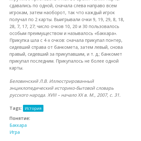
сдавались по одной, сначала слева направо всем
игрокам, затем наоборот, так что каждый игрок
получал по 2 карты. Выигрывали очки 9, 19, 29, 8, 18,
28, 7, 17, 27; число очков 10, 20 и 30 пользовалось
особым преимуществом и называлось «баккара».
Прикупка шла с 4-х очков: сначала прикупал понтер,
сидевший справа от банкомета, затем левый, снова
правый, сидевший за прикупавшим, и т. д.; банкомет
прикупал последним. Прикупалось не более одной
карты.
Беловинский Л.В. Иллюстрированный
энциклопедический историко-бытовой словарь
русского народа.
XVIII – начало
XX в. М., 2007, с. 31.
Tags:
История
Понятие:
Баккара
Игра