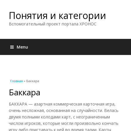
Понятия и категории
Вспомогательный проект портала ХРОНОС
Menu
Вы здесь
Главная
» Баккара
Баккара
БАККАРА — азартная коммерческая карточная игра,
очень несложная, основанная на случайности. Велась
двумя полными колодами карт, с неограниченным
числом игроков, которые могли произвольно кончать
игру либо приставать к ней во время талии. Карты