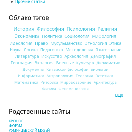
Прочие статьи
Облако тэгов
История
Философия
Психология
Религия
Экономика
Политика
Социология
Мифология
Идеология
Право
Мусульманство
Этнология
Этика
Наука
Логика
Педагогика
Методология
Языкознание
Литература
Искусство
Археология
Демография
География
Экология
Военные
Культура
Дипломатия
Документы
Китайская философия
Биология
Информатика
Антропология
Теология
Эстетика
Математика
Риторика
Мировоззрение
Архитектура
Физика
Феноменология
Еще
Родственные сайты
ХРОНОС
ФОРУМ
РУМЯНЦЕВСКИЙ МУЗЕЙ