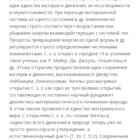
идеи единства материи и движения, их несотворимости
и неуничтожимости. При переходе материальной
системы из одного состояния в др. изменение ее
энергии строго соответствует возрастанию или
убыванию энергии взаимодействующих с системой тел.
Процессы превращения энергии из одной формы в др.
регулируются строго определенными численными
эквивалентами. С. э. з. открыт в середине 19 в. усилиями
таких ученых, как Р. Майер, Дж. Джоуль, Гельмгольц и
др. Этому открытию предшествовали идеи сохранения
материи и движения, высказывавшиеся Декартом,
Лейбницем, Ломоносовым. Энгельс рассматривал
открытие С. э. з. как одно из трех великих открытий,
составляющих естественно-научный фундамент
диалектико-материалистического понимания природы.
В этом законе проявляется единство материального
мира. С открытием С. э. з., по словам Энгельса,
«единство всего движения в природе теперь уже не
просто философское утверждение, а
естественнонаучный факт» (Т. 20. С. 512). Современная