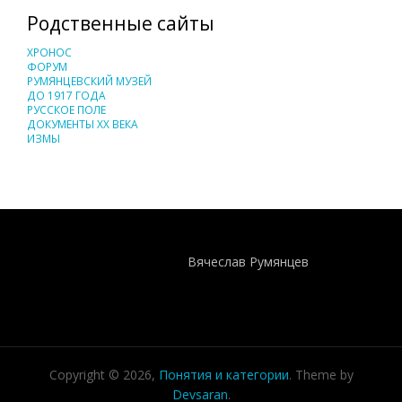
Родственные сайты
ХРОНОС
ФОРУМ
РУМЯНЦЕВСКИЙ МУЗЕЙ
ДО 1917 ГОДА
РУССКОЕ ПОЛЕ
ДОКУМЕНТЫ XX ВЕКА
ИЗМЫ
Понятия И Категории - Исторический Проект ХРОНОС
WEB-редактор
Вячеслав Румянцев
Copyright © 2026,
Понятия и категории
. Theme by
Devsaran
.