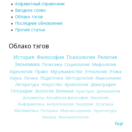
Алфавитный справочник
Вводное слово
Облако тэгов
Последние обновления
Прочие статьи
Облако тэгов
История
Философия
Психология
Религия
Экономика
Политика
Социология
Мифология
Идеология
Право
Мусульманство
Этнология
Этика
Наука
Логика
Педагогика
Методология
Языкознание
Литература
Искусство
Археология
Демография
География
Экология
Военные
Культура
Дипломатия
Документы
Китайская философия
Биология
Информатика
Антропология
Теология
Эстетика
Математика
Риторика
Мировоззрение
Архитектура
Физика
Феноменология
Еще