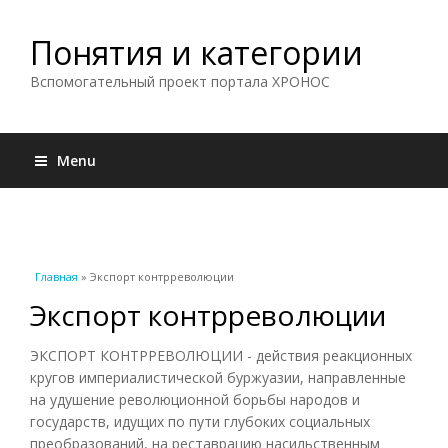
Понятия и категории
Вспомогательный проект портала ХРОНОС
Menu
Вы здесь
Главная
» Экспорт контрреволюции
Экспорт контрреволюции
ЭКСПОРТ КОНТРРЕВОЛЮЦИИ - действия реакционных
кругов империалистической буржуазии, направленные
на удушение революционной борьбы народов и
государств, идущих по пути глубоких социальных
преобразований, на реставрацию насильственным