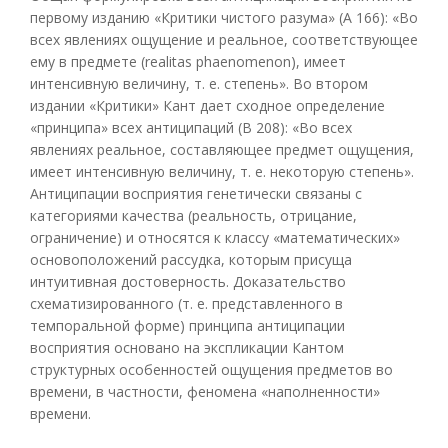
первому изданию «Критики чистого разума» (А 166): «Во
всех явлениях ощущение и реальное, соответствующее
ему в предмете (realitas phaenomenon), имеет
интенсивную величину, т. е. степень». Во втором
издании «Критики» Кант дает сходное определение
«принципа» всех антиципаций (В 208): «Во всех
явлениях реальное, составляющее предмет ощущения,
имеет интенсивную величину, т. е. некоторую степень».
Антиципации восприятия генетически связаны с
категориями качества (реальность, отрицание,
ограничение) и относятся к классу «математических»
основоположений рассудка, которым присуща
интуитивная достоверность. Доказательство
схематизированного (т. е. представленного в
темпоральной форме) принципа антиципации
восприятия основано на экспликации Кантом
структурных особенностей ощущения предметов во
времени, в частности, феномена «наполненности»
времени.