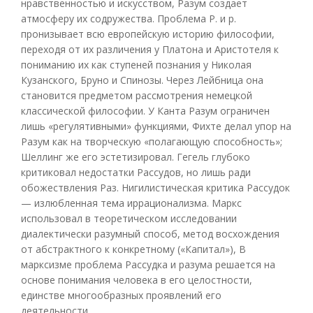
нравственностью и искусством, Разум создает
атмосферу их содружества. Проблема Р. и р.
пронизывает всю европейскую историю философии,
переходя от их различения у Платона и Аристотеля к
пониманию их как ступеней познания у Николая
Кузанского, Бруно и Спинозы. Через Лейбница она
становится предметом рассмотрения немецкой
классической философии. У Канта Разум ограничен
лишь «регулятивными» функциями, Фихте делал упор на
Разум как на творческую «полагающую способность»;
Шеллинг же его эстетизировал. Гегель глубоко
критиковал недостатки Рассудов, но лишь ради
обожествления Раз. Нигилистическая критика Рассудок
— излюбленная тема иррационализма. Маркс
использовал в теоретическом исследовании
диалектически разумный способ, метод восхождения
от абстрактного к конкретному («Капитал»), В
марксизме проблема Рассудка и разума решается на
основе понимания человека в его целостности,
единстве многообразных проявлений его
деятельности.