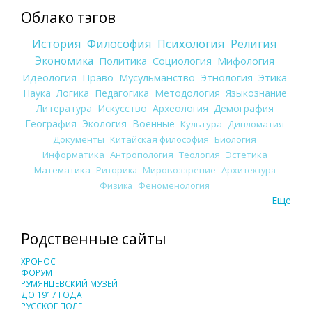
Облако тэгов
История
Философия
Психология
Религия
Экономика
Политика
Социология
Мифология
Идеология
Право
Мусульманство
Этнология
Этика
Наука
Логика
Педагогика
Методология
Языкознание
Литература
Искусство
Археология
Демография
География
Экология
Военные
Культура
Дипломатия
Документы
Китайская философия
Биология
Информатика
Антропология
Теология
Эстетика
Математика
Риторика
Мировоззрение
Архитектура
Физика
Феноменология
Еще
Родственные сайты
ХРОНОС
ФОРУМ
РУМЯНЦЕВСКИЙ МУЗЕЙ
ДО 1917 ГОДА
РУССКОЕ ПОЛЕ