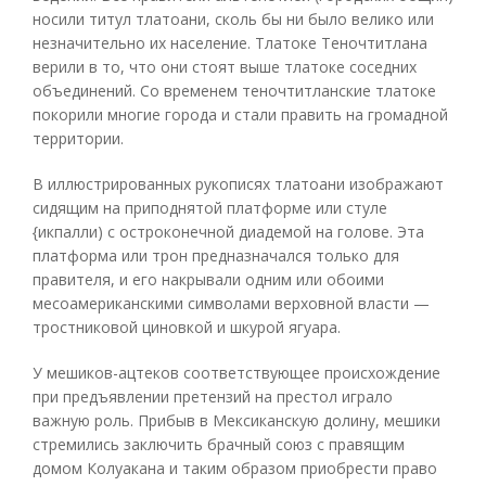
носили титул тлатоани, сколь бы ни было велико или
незначительно их население. Тлатоке Теночтитлана
верили в то, что они стоят выше тлатоке соседних
объединений. Со временем теночтитланские тлатоке
покорили многие города и стали править на громадной
территории.
В иллюстрированных рукописях тлатоани изображают
сидящим на приподнятой платформе или стуле
{икпалли) с остроконечной диадемой на голове. Эта
платформа или трон предназначался только для
правителя, и его накрывали одним или обоими
месоамериканскими символами верховной власти —
тростниковой циновкой и шкурой ягуара.
У мешиков-ацтеков соответствующее происхождение
при предъявлении претензий на престол играло
важную роль. Прибыв в Мексиканскую долину, мешики
стремились заключить брачный союз с правящим
домом Колуакана и таким образом приобрести право