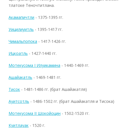
тлатоке Теночтитлана.
Акамапичтли
- 1375-1395 гг.
Уицилиуитль
- 1395-1417 гг.
Чимальпопока
- 1417-1426 гг.
Ицкоатль
- 1427-1440 гг.
Мотекусома I Илуикамина
- 1440-1469 гг.
Ашайакатль
- 1469-1481 гг.
Тисок
- 1481-1486 гг. (брат Ашайакатля)
Ауитсотль
- 1486-1502 гг. (брат Ашайакатля и Тисока)
Мотекусома II Шокойоцин
- 1502-1520 гг.
Куитлауак
- 1520 г.