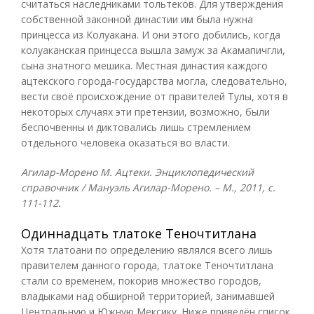
считаться наследниками тольтеков. Для утверждения
собственной законной династии им была нужна
принцесса из Колуакана. И они этого добились, когда
колуаканская принцесса вышла замуж за Акамапичгли,
сына знатного мешика. Местная династия каждого
ацтекского города-государства могла, следовательно,
вести своё происхождение от правителей Тулы, хотя в
некоторых случаях эти претензии, возможно, были
беспочвенны и диктовались лишь стремлением
отдельного человека оказаться во власти.
Агилар-Морено М. Ацтеки. Энциклопедический
справочник / Мануэль Агилар-Морено. – М., 2011, с.
111-112.
Одиннадцать тлатоке Теночтитлана
Хотя тлатоани по определению являлся всего лишь
правителем данного города, тлатоке Теночтитлана
стали со временем, покорив множество городов,
владыками над обширной территорией, занимавшей
Центральную и Южную Мексику. Ниже приведён список