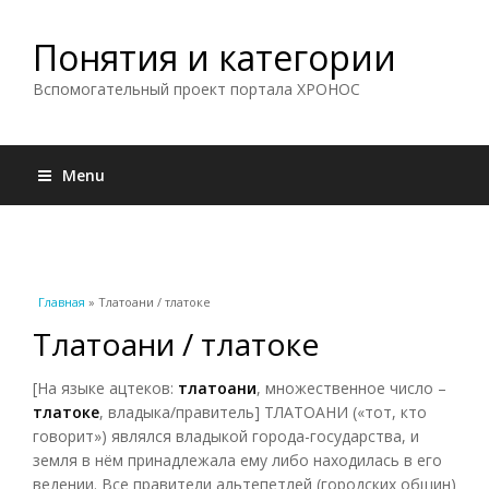
Понятия и категории
Вспомогательный проект портала ХРОНОС
Menu
Вы здесь
Главная
» Тлатоани / тлатоке
Тлатоани / тлатоке
[На языке ацтеков:
тлатоани
, множественное число –
тлатоке
, владыка/правитель] ТЛАТОАНИ («тот, кто
говорит») являлся владыкой города-государства, и
земля в нём принадлежала ему либо находилась в его
ведении. Все правители альтепетлей (городских общин)