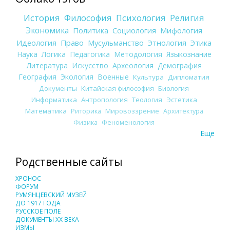
История
Философия
Психология
Религия
Экономика
Политика
Социология
Мифология
Идеология
Право
Мусульманство
Этнология
Этика
Наука
Логика
Педагогика
Методология
Языкознание
Литература
Искусство
Археология
Демография
География
Экология
Военные
Культура
Дипломатия
Документы
Китайская философия
Биология
Информатика
Антропология
Теология
Эстетика
Математика
Риторика
Мировоззрение
Архитектура
Физика
Феноменология
Еще
Родственные сайты
ХРОНОС
ФОРУМ
РУМЯНЦЕВСКИЙ МУЗЕЙ
ДО 1917 ГОДА
РУССКОЕ ПОЛЕ
ДОКУМЕНТЫ XX ВЕКА
ИЗМЫ