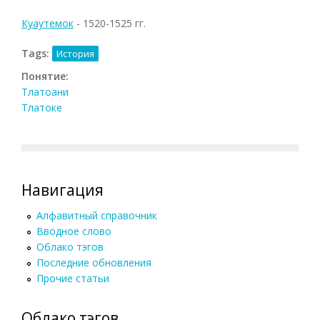
Куаутемок
- 1520-1525 гг.
Tags:
История
Понятие:
Тлатоани
Тлатоке
Навигация
Алфавитный справочник
Вводное слово
Облако тэгов
Последние обновления
Прочие статьи
Облако тэгов