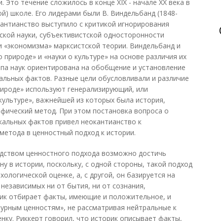
. Это течение сложилось в конце XIX - начале XX века в
й) школе. Его лидерами были В. Виндельбанд (1848-
еокантианство выступило с критикой игнорирования
ской науки, субъективистской односторонности
 «экономизма» марксистской теории. Виндельбанд и
 природе» и «науки о культуре» на основе различия их
ппа наук ориентирована на обобщение и установление
кальных фактов. Разные цели обусловливали и различие
рироде» используют генерализирующий, или
культуре», важнейшей из которых была история,
фический метод. При этом постановка вопроса о
кальных фактов привел неокантианство к
етода в ценностный подход к истории.
едством ценностного подхода возможно достичь
у в истории, поскольку, с одной стороны, такой подход
ологической оценке, а, с другой, он базируется на
независимых ни от бытия, ни от сознания,
рик отбирает факты, имеющие и положительное, и
урным ценностям», не рассматривая нейтральные к
нку. Риккерт говорил, что историк описывает факты,