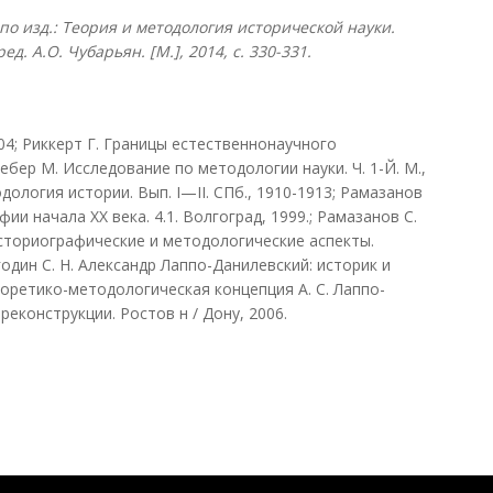
о изд.: Теория и методология исторической науки.
д. А.О. Чубарьян. [М.], 2014, с. 330-331.
04; Риккерт Г. Границы естественнонаучного
ебер М. Исследование по методологии науки. Ч. 1-Й. М.,
дология истории. Вып. I—II. СПб., 1910-1913; Рамазанов
ии начала XX века. 4.1. Волгоград, 1999.; Рамазанов С.
историографические и методологические аспекты.
годин С. Н. Александр Лаппо-Данилевский: историк и
Теоретико-методологическая концепция А. С. Лаппо-
еконструкции. Ростов н / Дону, 2006.