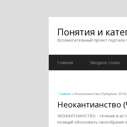
Понятия и кате
Вспомогательный проект портала
Главная
Вводное слово
Вы здесь
Главная
» Неокантианство (Чубарьян, 2014)
Неокантианство (
НЕОКАНТИАНСТВО - течение в исто
позиций обосновать своеобразие 