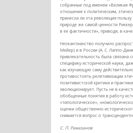
собранные под именем «Великая Ф
отношение к политическим, этичес
принесла ли эта революция пользу 
природе же самой ценности Риккерт
в ее фактичности», приводя, в кач
Неокантианство получило распростр
Мейер) и в России (А. С. Лаппо-Дани
привлекательность была связана 
специфику исторической науки, да
как изучающую саму действительно
противостоять релятивизации этич
позитивистской критики и практики
эволюционирует. Пусть не в качест
обобщенные понятия в работу исто
«типологическое», «номологическое
оценки общественно-исторического 
снимается вопрос о трансцендентн
С. П. Рамазанов