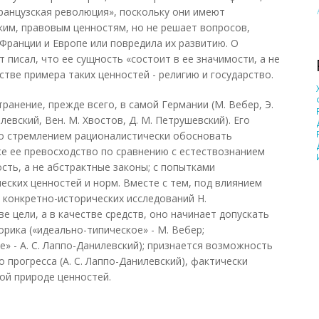
ранцузская революция», поскольку они имеют
ким, правовым ценностям, но не решает вопросов,
Франции и Европе или повредила их развитию. О
 писал, что ее сущность «состоит в ее значимости, а не
естве примера таких ценностей - религию и государство.
анение, прежде всего, в самой Германии (М. Вебер, Э.
левский, Вен. М. Хвостов, Д. М. Петрушевский). Его
со стремлением рационалистически обосновать
же ее превосходство по сравнению с естествознанием
сть, а не абстрактные законы; с попытками
еских ценностей и норм. Вместе с тем, под влиянием
 конкретно-исторических исследований Н.
ве цели, а в качестве средств, оно начинает допускать
рика («идеально-типическое» - М. Вебер;
» - А. С. Лаппо-Данилевский); признается возможность
прогресса (А. С. Лаппо-Данилевский), фактически
ой природе ценностей.