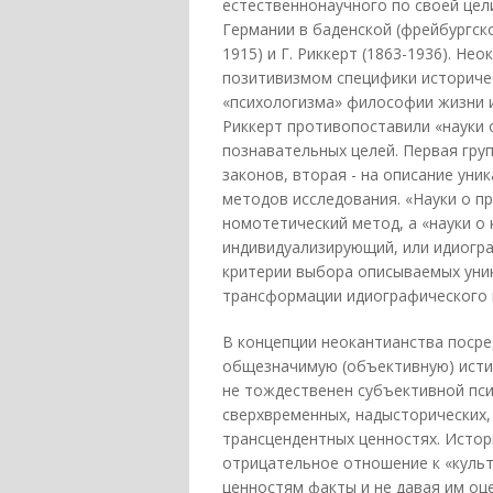
естественнонаучного по своей цели
Германии в баденской (фрейбургско
1915) и Г. Риккерт (1863-1936). Н
позитивизмом специфики историче
«психологизма» философии жизни и
Риккерт противопоставили «науки о
познавательных целей. Первая гру
законов, вторая - на описание уни
методов исследования. «Науки о п
номотетический метод, а «науки о 
индивидуализирующий, или идиогра
критерии выбора описываемых уни
трансформации идиографического м
В концепции неокантианства поср
общезначимую (объективную) истин
не тождественен субъективной псих
сверхвременных, надысторических, 
трансцендентных ценностях. Исто
отрицательное отношение к «культ
ценностям факты и не давая им оце