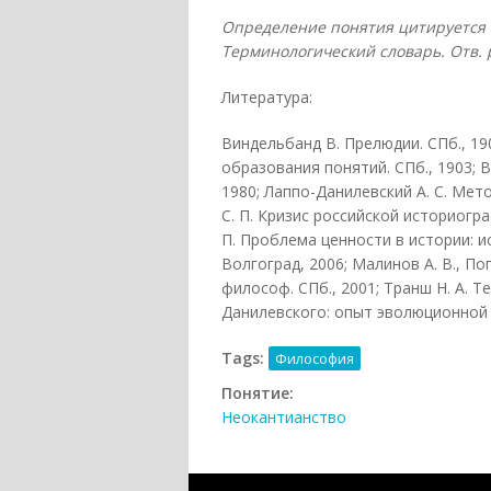
Определение понятия цитируется п
Терминологический словарь. Отв. ре
Литература:
Виндельбанд В. Прелюдии. СПб., 19
образования понятий. СПб., 1903; В
1980; Лаппо-Данилевский А. С. Мето
С. П. Кризис российской историограф
П. Проблема ценности в истории: 
Волгоград, 2006; Малинов А. В., По
философ. СПб., 2001; Транш Н. А. 
Данилевского: опыт эволюционной р
Tags:
Философия
Понятие:
Неокантианство