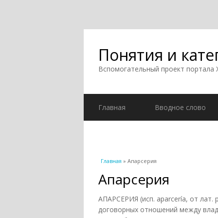
Понятия и кате
Вспомогательный проект портала
Главная
Вводное слово
Вы здесь
Главная
» Апарсерия
Апарсерия
АПАРСЕРИЯ (исп. aparcería, от лат. 
договорных отношений между влад