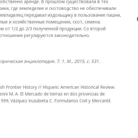
 собственно аренде. В прошлом существовала в тех
рики, где земледелие и скотоводство не обеспечивали
левладелец передавал издольщику в пользование пашни,
лые и хозяйственные помещения, скот, семена.
м от 1/2 до 2/3 полученной продукции. Со второй
отношения регулируются законодательно.
торическая энциклопедия. Т
. 1. М
., 2015, с
. 531.
ish Frontier History // Hispanic American Historical Review.
erini M. A. El Mercado de tierras en dos provincias de
1999; Vázquez Iruzubieta C. Formularios Civil y Mercantil.