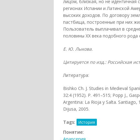
лицом, близкая, но не идентичная
регионах Испании и Латинской Аме
высоких доходов. По договору зем
пастбища, построенные при них жи
Пользователь выплачивал в средне
половины ХХ века подобного рода 
Е. Ю. Лыкова.
Цитируется по изд.: Российская ис
Литература:
Bishko Ch. J. Studies in Medieval Span
32:4 (1952). Р. 491–515; Popp J., Gasp
Argentina: La Rioja y Salta. Santiago, 
Dijusa, 2005.
Tags:
История
Понятие:
Апарсерия