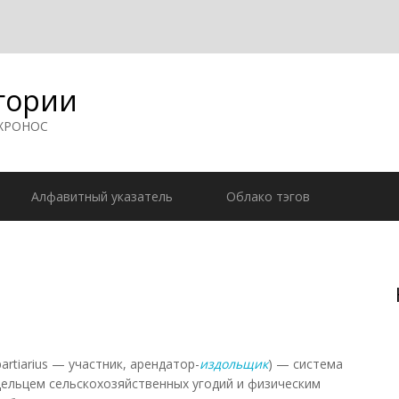
гории
 ХРОНОС
Алфавитный указатель
Облако тэгов
partiarius — участник, арендатор-
издольщик
) — система
ельцем сельскохозяйственных угодий и физическим