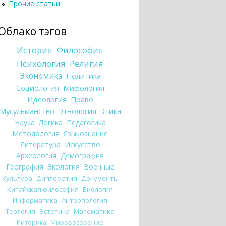
Прочие статьи
Облако тэгов
История
Философия
Психология
Религия
Экономика
Политика
Социология
Мифология
Идеология
Право
Мусульманство
Этнология
Этика
Наука
Логика
Педагогика
Методология
Языкознание
Литература
Искусство
Археология
Демография
География
Экология
Военные
Культура
Дипломатия
Документы
Китайская философия
Биология
Информатика
Антропология
Теология
Эстетика
Математика
Риторика
Мировоззрение