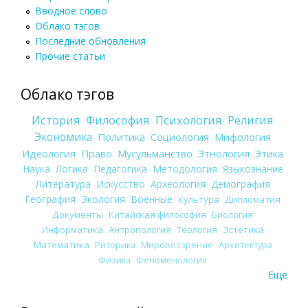
Вводное слово
Облако тэгов
Последние обновления
Прочие статьи
Облако тэгов
История
Философия
Психология
Религия
Экономика
Политика
Социология
Мифология
Идеология
Право
Мусульманство
Этнология
Этика
Наука
Логика
Педагогика
Методология
Языкознание
Литература
Искусство
Археология
Демография
География
Экология
Военные
Культура
Дипломатия
Документы
Китайская философия
Биология
Информатика
Антропология
Теология
Эстетика
Математика
Риторика
Мировоззрение
Архитектура
Физика
Феноменология
Еще