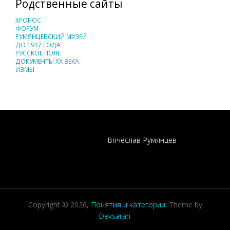
Родственные сайты
ХРОНОС
ФОРУМ
РУМЯНЦЕВСКИЙ МУЗЕЙ
ДО 1917 ГОДА
РУССКОЕ ПОЛЕ
ДОКУМЕНТЫ XX ВЕКА
ИЗМЫ
Понятия И Категории - Исторический Проект ХРОНОС
WEB-редактор
Вячеслав Румянцев
Copyright © 2026,
Понятия и категории
. Theme by
Devsaran
.